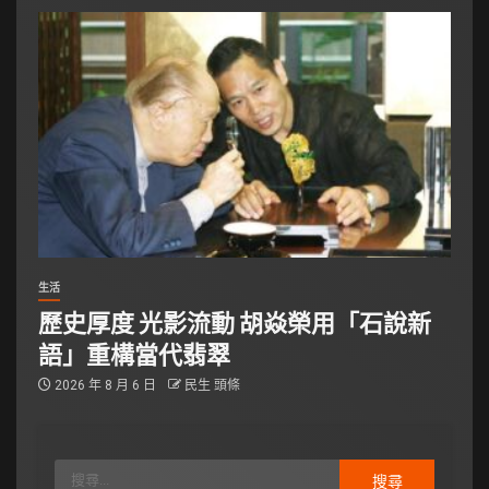
生活
歷史厚度 光影流動 胡焱榮用「石說新
語」重構當代翡翠
2026 年 8 月 6 日
民生 頭條