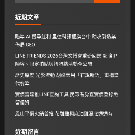
近期文章
瞄準 AI 搜尋紅利 里德科訊插旗台中 助攻製造業
佈局 GEO
LINE FRIENDS 2026台灣文博會重磅回歸 超強IP
陣容、限定拍貼與扭蛋牆活動全公開
歷史厚度 光影流動 胡焱榮用「石說新語」重構當
代翡翠
實價雷達推LINE查詢工具 民眾看房查實價登錄免
留個資
鳳山平價火鍋首推 花雕雞與麻油雞湯底通通有
近期留言