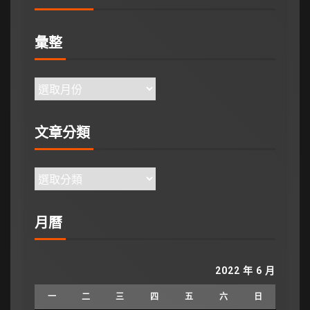
彙整
文章分類
月曆
2022 年 6 月
一
二
三
四
五
六
日