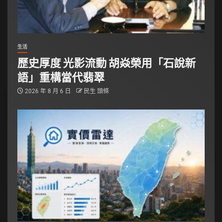
生活
歷史厚度 光影流動 胡焱榮用「石說新
語」重構當代翡翠
2026 年 8 月 6 日
民生 頭條