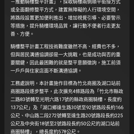
－推動騎樓整平計畫」，採取騎樓兩側順平銜接方式
或全面翻修整平方式，建置無障礙的人行環境空間，
將路段設置更加便利進出、增加視覺引導、必要警示
等措施，提升騎樓環境品質，讓行動不便者行走更友
善、方便。
騎樓整平計畫工程技術難度雖然不高、經費也不多，
但與居民溝通協調卻是一大挑戰，也是成功與否的重
要關鍵，因此最困難的就是整平意願徵詢，施工前須
一戶戶與住家店面不斷溝通協調。
工務處說明，本計畫施作目標為竹北商圈及湖口站前
商圈路段逐步整平，此次擴充4條路段為「竹北市縣政
二路83號轉至光明六路17號的縣政商圈騎樓，長度約
137公尺」及「湖口鄉達生路30號至92號路段長約166
公尺、中山路二段272號轉至達生路20號路段長約225
公尺及中央街18號至2號路段長約50公尺的湖口站前
商圈騎樓」，總長度約578公尺。