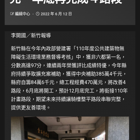
編緝中心
2022 年 6 月 12 日
李開國／新竹報導
新竹縣在今年內政部營建署「110年度公共建築物無
障礙生活環境業務督導考核」中，獲非六都第一名，
分數高達97分，連續兩年榮獲評比成績特優，今年縣
府持續爭取擴充案補助，獲得中央補助385萬4千元，
縣府自籌84萬6千元，總工程經費470萬元，將改善4
路段，6月底將開工，預計12月底完工，將銜接110年
計畫路段，期望未來持續讓騎樓整平路段串聯完整，
提供更友善環境。