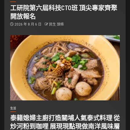
工研院第六屆科技CTO班 頂尖專家齊聚
開放報名
2026 年 8 月 6 日
民生 頭條
生活
泰籍媳婦主廚打造關埔人氣泰式料理 從
炒河粉到咖哩 展現現點現做南洋風味層