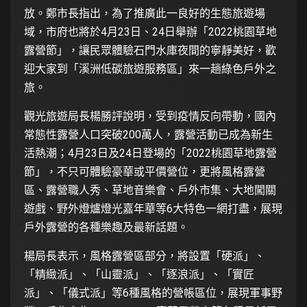
放。鄭市長指出，為了推廣此一良好的生態旅遊場
域，市府也將於4月23日、24日舉辦「2022桃園草地
露營節」，讓民眾體驗石門水庫夜間的寧靜美好，歡
迎大家到「溪洲低碳旅遊服務區」來一趟綠色戶外之
旅。
觀光旅遊局長楊勝評說明，受到疫情反向帶動，國內
常態性露營人口突破200萬人，露營活動已成為新生
活熱潮；4月23日及24日登場的「2022桃園草地露營
節」，不只可體驗豪華或平價營位，更將風格露營
區、露營職人秀、草地音樂會、戶外市集、大地闖關
遊戲、野外燈爐燈光嘉年華等6大特色一網打盡，展現
戶外露營的各種樂趣及最新話題。
楊局長表示，風格露營區部分，將設置「硬派」、
「精緻派」、「山靈派」、「逐浪派」、「實匠
派」、「儀式派」等6種風格的營帳區位，展現軍事野