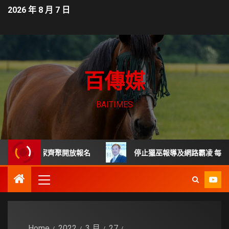
2026 年 8 月 7 日
百傳媒
BAITIMES
頂尖專家齊聚開放報名
停止獵巫報導及網路霸凌 每起詐騙都
Home
2022
3 月
27