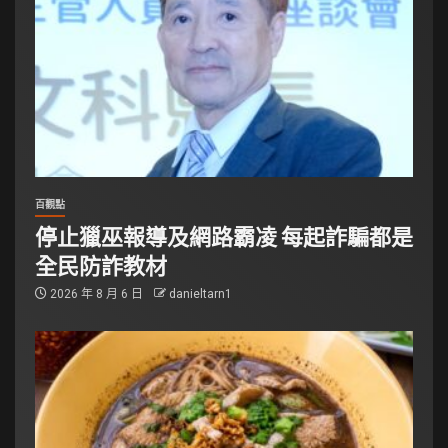
百觀點
停止獵巫報導及網路霸凌 每起詐騙都是
全民防詐教材
2026 年 8 月 6 日
danieltarn1