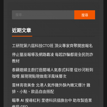
近期文章
工研院第六屆科技CTO班 頂尖專家齊聚開放報名
停止獵巫報導及網路霸凌 每起詐騙都是全民防詐
教材
泰籍媳婦主廚打造關埔人氣泰式料理 從炒河粉到
咖哩 展現現點現做南洋風味層次
雲林宵夜美食 北港人氣炸雞外酥內嫩又爆汁 雞
排、小點、飲品自由搭配
瞄準 AI 搜尋紅利 里德科訊插旗台中 助攻製造業
佈局 GEO