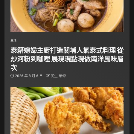
生活
泰籍媳婦主廚打造關埔人氣泰式料理 從
炒河粉到咖哩 展現現點現做南洋風味層
次
2026 年 8 月 6 日
民生 頭條