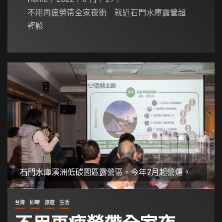
不用再疲勞帶全家夜衝 就近石門水庫露營超
輕鬆
石門水庫溪洲低碳園區露營區，今年7月起營運。
台灣
即時
旅遊
生活