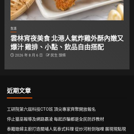
生活
雲林宵夜美食 北港人氣炸雞外酥內嫩又
爆汁 雞排、小點、飲品自由搭配
2026 年 8 月 6 日
民生 頭條
近期文章
工研院第六屆科技CTO班 頂尖專家齊聚開放報名
停止獵巫報導及網路霸凌 每起詐騙都是全民防詐教材
泰籍媳婦主廚打造關埔人氣泰式料理 從炒河粉到咖哩 展現現點現