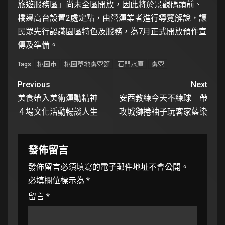
旅遊服務區」尚未全區開放，因此將於景觀碼頭前、
橋邊高台設置2處定點，由營運業者進行導覽解說，讓
民眾先行認識園區特色及服務，為7月正式開放預作宣
傳及準備。
桃園市
桃園草地露營節
石門水庫
露營
Tags:
Previous
Next
美食帶入美術運動精神
安西教練今天不練球 帶
４場文化活動暢談人生
攻城獅捲袖子玩客家藍染
發佈留言
發佈留言必須填寫的電子郵件地址不會公開。
必填欄位標示為
*
留言
*