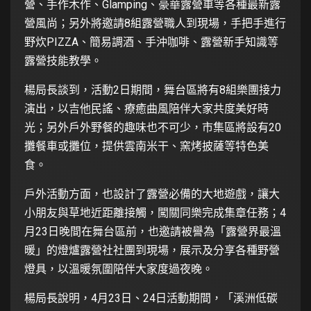
營、手作木作、Glamping、豪華露營車等各種最新露
營風尚；另外將邀請8組露營職人到現場，手把手進行
野炊PIZZA、簡易調酒、手沖咖啡、露營新手知識等
露營技能教學。
楊局長談到，活動2日期間，舞台區將有8組樂團接力
演出，以吉他民謠、療癒曲風陪伴大家共度美好時
光；另外戶外野餐的趣味也不可少，市集區將設有20
攤餐車或攤位，提供雲南米干、窯烤披薩等特色美
食。
戶外活動方面，也設計了露營必備的大地遊戲，讓大
小朋友與草地近距離接觸，闖關同樂完成集章任務；4
月23日晚間在舞台區前，也邀請被譽為「露營界最溫
暖」的燈爐露營社社團到現場，展示及分享各種野營
燈具，以溫暖氛圍陪伴大家度過夜晚。
楊局長說明，4月23日、24日活動期間，「溪洲低碳