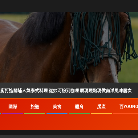
人氣泰式料理 從炒河粉到咖哩 展現現點現做南洋風味層次
國際
旅遊
美食
體育
房產
百YOUN