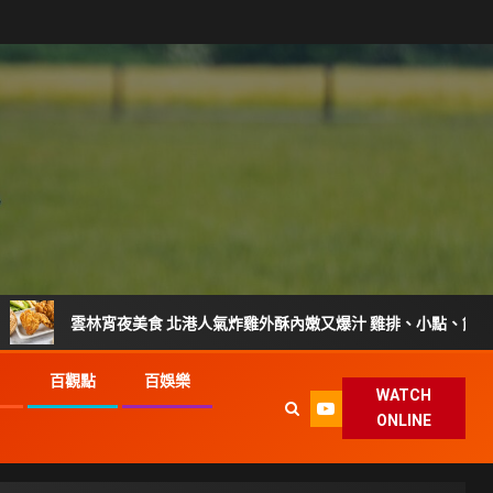
雲林宵夜美食 北港人氣炸雞外酥內嫩又爆汁 雞排、小點、飲品自由搭配
G
百觀點
百娛樂
WATCH
ONLINE