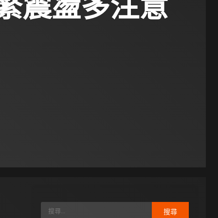
繁震盪多注意