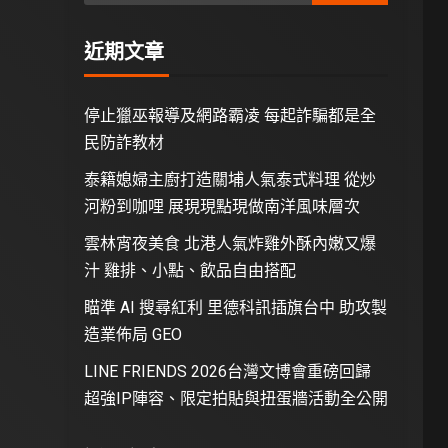
近期文章
停止獵巫報導及網路霸凌 每起詐騙都是全
民防詐教材
泰籍媳婦主廚打造關埔人氣泰式料理 從炒
河粉到咖哩 展現現點現做南洋風味層次
雲林宵夜美食 北港人氣炸雞外酥內嫩又爆
汁 雞排、小點、飲品自由搭配
瞄準 AI 搜尋紅利 里德科訊插旗台中 助攻製
造業佈局 GEO
LINE FRIENDS 2026台灣文博會重磅回歸
超強IP陣容、限定拍貼與扭蛋牆活動全公開