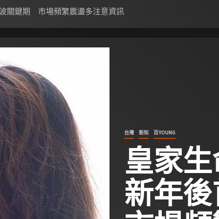
波關鍵期 市場頻繁震盪多注意資訊
台灣
新知
百YOUNG
皇家生
新年