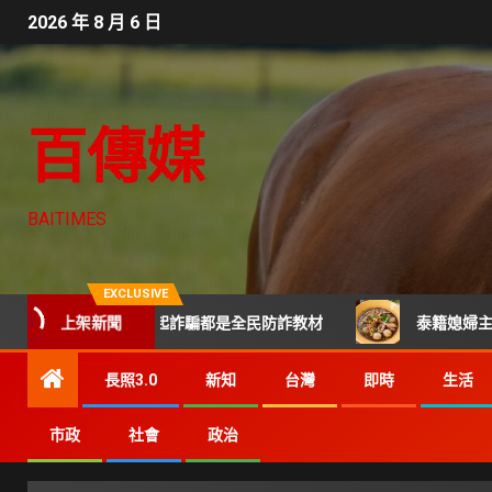
2026 年 8 月 6 日
百傳媒
BAITIMES
EXCLUSIVE
網路霸凌 每起詐騙都是全民防詐教材
上架新聞
泰籍媳婦主廚打造關埔
長照3.0
新知
台灣
即時
生活
市政
社會
政治