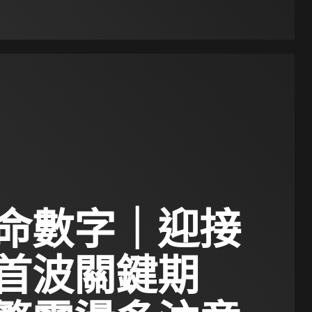
命數字｜迎接
後首波關鍵期