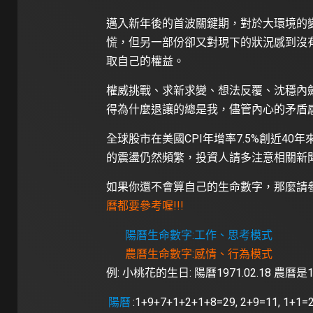
邁入新年後的首波關鍵期，對於大環境的
慌，但另一部份卻又對現下的狀況感到沒
取自己的權益。
權威挑戰、求新求變、想法反覆、沈穩內
得為什麼退讓的總是我，儘管內心的矛盾
全球股市在美國CPI年增率7.5%創近4
的震盪仍然頻繁，投資人請多注意相關新
如果你還不會算自己的生命數字，那麼請
曆都要參考喔!!!
陽曆生命數字:工作、思考模式
農曆生命數字:感情、行為模式
例: 小桃花的生日: 陽曆1971.02.18 農曆是19
陽曆
:1+9+7+1+2+1+8=29, 2+9=11, 1+