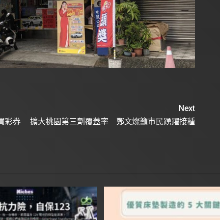
Next
買彩券
擴大桃園第三劑覆蓋率 鄭文燦籲市民踴躍接種