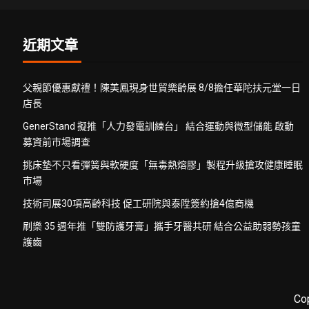
近期文章
父親節優惠獻禮！陳美鳳現身世貿樂齡展 8/8擔任華陀扶元堂一日
店長
GenerStand 擬推「人力發電訓練台」 結合運動與微型儲能 啟動
募資前市場調查
挑床墊不只看彈簧與軟硬度「無毒熱熔膠」製程升級搶攻健康睡眠
市場
技術司展30項高齡科技 促工研院與泰陞簽約搶4億商機
刷樂 35 週年推「雙防護牙膏」攜手牙醫共研 結合公益助弱勢孩童
護齒
Co