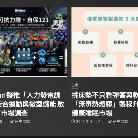
生活
Stand 擬推「人力發電訓
挑床墊不只看彈簧與
結合運動與微型儲能 啟
「無毒熱熔膠」製程
前市場調查
健康睡眠市場
 8 日
民生 頭條
2026 年 8 月 7 日
民生 頭條