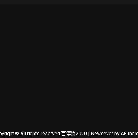
pyright © All rights reserved.百傳媒2020
|
Newsever
by AF them