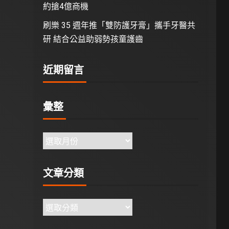
約搶4億商機
刷樂 35 週年推「雙防護牙膏」攜手牙醫共
研 結合公益助弱勢孩童護齒
近期留言
彙整
文章分類