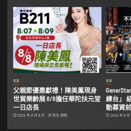
生活
生活
父親節優惠獻禮！陳美鳳現身
Gener
世貿樂齡展 8/8擔任華陀扶元堂
練台」 
一日店長
動募資
2026 年 8 月 8 日
民生 頭條
2026 年 8 月