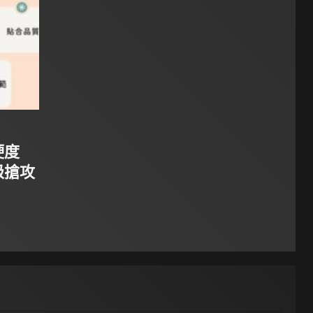
硬度
級搶攻