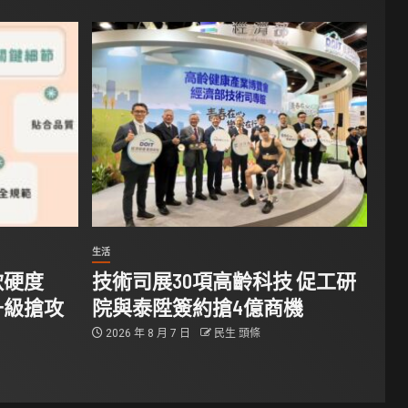
生活
軟硬度
技術司展30項高齡科技 促工研
升級搶攻
院與泰陞簽約搶4億商機
2026 年 8 月 7 日
民生 頭條