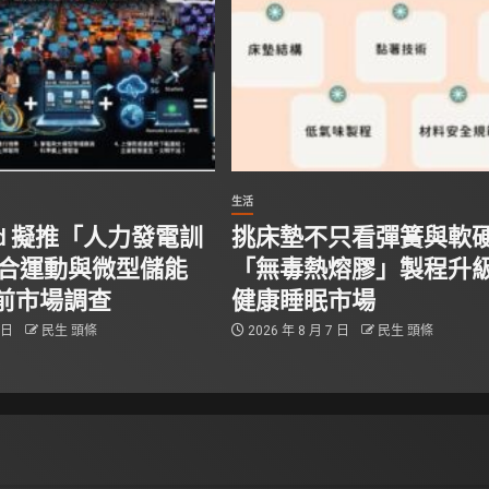
生活
tand 擬推「人力發電訓
挑床墊不只看彈簧與軟
結合運動與微型儲能
「無毒熱熔膠」製程升
前市場調查
健康睡眠市場
8 日
民生 頭條
2026 年 8 月 7 日
民生 頭條