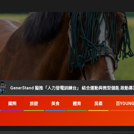
erStand 擬推「人力發電訓練台」 結合運動與微型儲能 啟動募資前市場調
國際
旅遊
美食
體育
房產
百YOUN