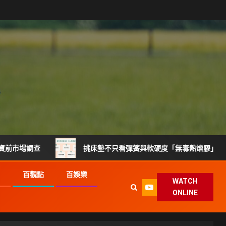
查
挑床墊不只看彈簧與軟硬度「無毒熱熔膠」製程升級搶攻
G
百觀點
百娛樂
WATCH
ONLINE