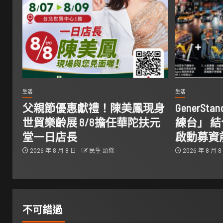
生活
生活
父親節優惠獻禮！陳美鳳現身
GenerS
世貿樂齡展 8/8擔任華陀扶元
練台」 
堂一日店長
啟動募資
2026 年 8 月 8 日
民生 頭條
2026 年 8 月 
不可錯過