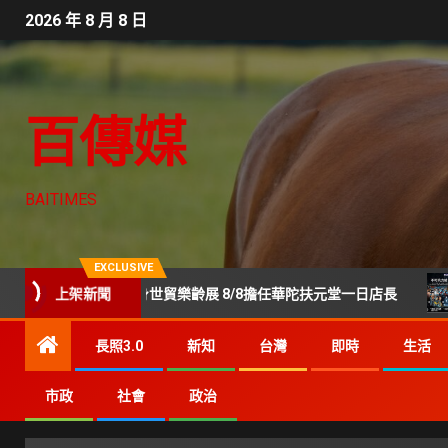
2026 年 8 月 8 日
百傳媒
BAITIMES
EXCLUSIVE
上架新聞
陳美鳳現身世貿樂齡展 8/8擔任華陀扶元堂一日店長
Gen
長照3.0
新知
台灣
即時
生活
市政
社會
政治