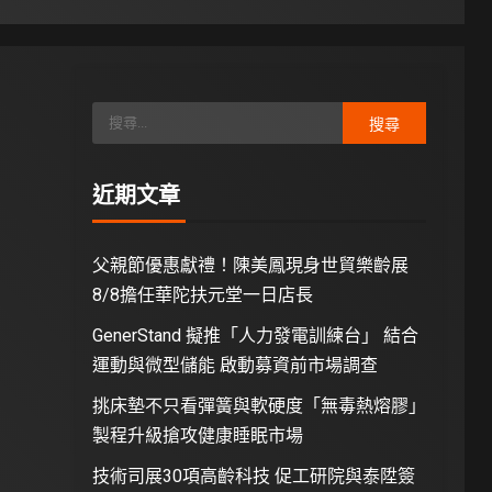
近期文章
父親節優惠獻禮！陳美鳳現身世貿樂齡展
8/8擔任華陀扶元堂一日店長
GenerStand 擬推「人力發電訓練台」 結合
運動與微型儲能 啟動募資前市場調查
挑床墊不只看彈簧與軟硬度「無毒熱熔膠」
製程升級搶攻健康睡眠市場
技術司展30項高齡科技 促工研院與泰陞簽