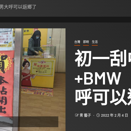
籍男大呼可以返鄉了
台灣
即時
生活
初一刮
+BM
呼可以
青 藝子
2022 年 2 月 4 日