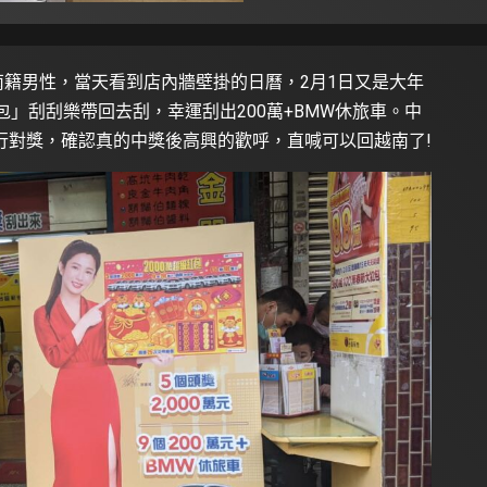
越南籍男性，當天看到店內牆壁掛的日曆，2月1日又是大年
紅包」刮刮樂帶回去刮，幸運刮出200萬+BMW休旅車。中
行對獎，確認真的中獎後高興的歡呼，直喊可以回越南了!