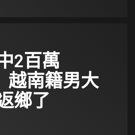
中2百萬
W 越南籍男大
返鄉了