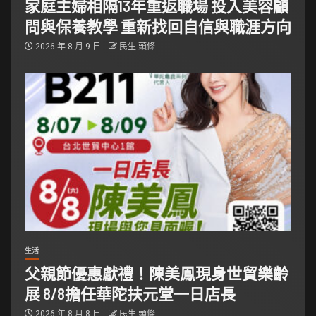
家庭主婦相隔13年重返職場 投入美容顧
問與保養教學 重新找回自信與職涯方向
2026 年 8 月 9 日
民生 頭條
生活
父親節優惠獻禮！陳美鳳現身世貿樂齡
展 8/8擔任華陀扶元堂一日店長
2026 年 8 月 8 日
民生 頭條