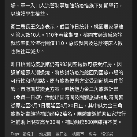
場、單一入口人流管制等加強防疫措施下如期舉行，
以維護學生權益。
衛生局長王文彥表示，截至昨日統計，桃園居家隔離
列管人數10人。110年春節期間，桃園市類流感急診
就診率低於流行閾值11.0，急診就醫及急診待床人數
也較往年減少。
昨日桃園防疫旅館仍有983間空房數可接受訂房，因
返鄉過節人潮退燒，將檢討防疫旅館回到國旅市場的
可行性和時間點。原有旅遊優惠方案受到部桃事件影
響，市府調整變更方案，包括魅力金三角旅遊計畫
（免費一日遊）活動出團時間及團體旅遊補助時間皆
從原定至3月1日展延至4月30日止，其中魅力金三角
旅遊計畫維持補助額度2萬名，團體旅遊補助每家旅行
社補助上限提高至30團，補助額度500團維持不變。
勤洗手
幼兒園
戴口罩
桃園市
消毒
環保局
Tags: