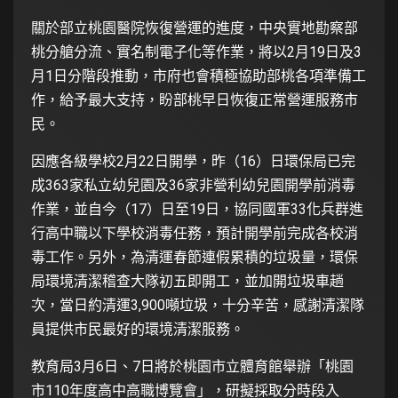
關於部立桃園醫院恢復營運的進度，中央實地勘察部
桃分艙分流、實名制電子化等作業，將以2月19日及3
月1日分階段推動，市府也會積極協助部桃各項準備工
作，給予最大支持，盼部桃早日恢復正常營運服務市
民。
因應各級學校2月22日開學，昨（16）日環保局已完
成363家私立幼兒園及36家非營利幼兒園開學前消毒
作業，並自今（17）日至19日，協同國軍33化兵群進
行高中職以下學校消毒任務，預計開學前完成各校消
毒工作。另外，為清運春節連假累積的垃圾量，環保
局環境清潔稽查大隊初五即開工，並加開垃圾車趟
次，當日約清運3,900噸垃圾，十分辛苦，感謝清潔隊
員提供市民最好的環境清潔服務。
教育局3月6日、7日將於桃園市立體育館舉辦「桃園
市110年度高中高職博覽會」，研擬採取分時段入