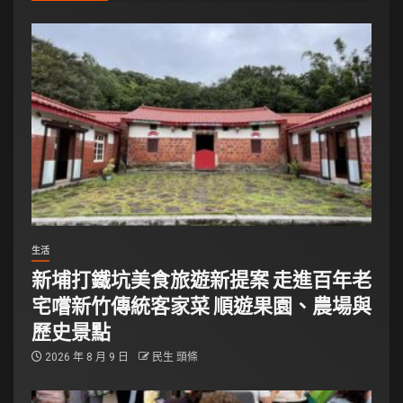
生活
新埔打鐵坑美食旅遊新提案 走進百年老
宅嚐新竹傳統客家菜 順遊果園、農場與
歷史景點
2026 年 8 月 9 日
民生 頭條