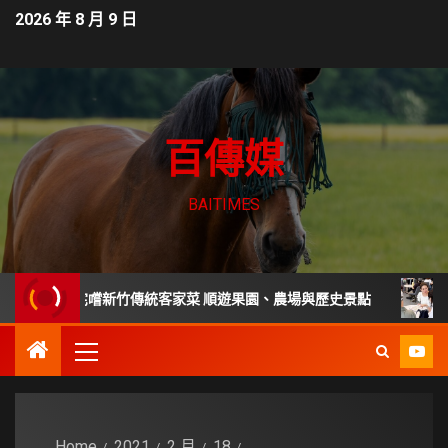
2026 年 8 月 9 日
百傳媒
BAITIMES
老宅嚐新竹傳統客家菜 順遊果園、農場與歷史景點
家庭主婦
Home
2021
2 月
18