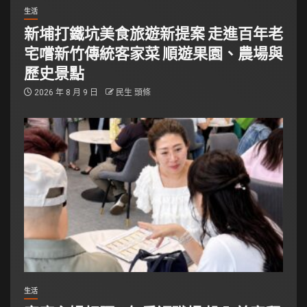
生活
新埔打鐵坑美食旅遊新提案 走進百年老
宅嚐新竹傳統客家菜 順遊果園、農場與
歷史景點
2026 年 8 月 9 日
民生 頭條
生活