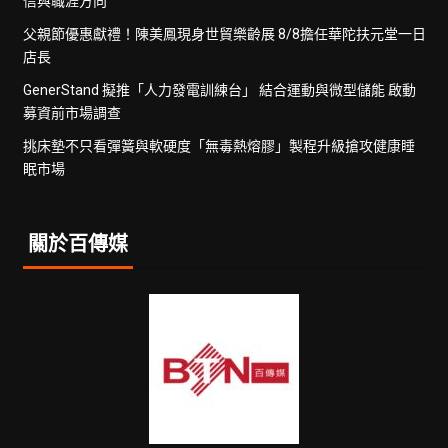
信與職涯方向
父親節優惠獻禮！陳美鳳現身世貿樂齡展 8/8擔任華陀扶元堂一日
店長
GenerStand 擬推「人力發電訓練台」 結合運動與微型儲能 啟動
募資前市場調查
挑床墊不只看彈簧與軟硬度「無毒熱熔膠」製程升級搶攻健康睡
眠市場
關於百傳媒