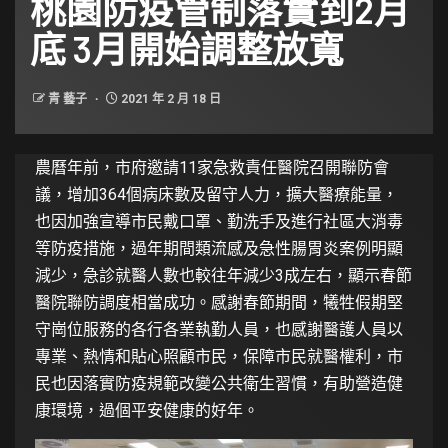
桃園防疫管制落實到2月
底 3月開始調整放寬
青 藝子
2021 年 2 月 18 日
農曆年前，市府邀請11家急救責任醫院召開聯防會
議，增加364個病床數及留守人力，擴大醫療能量，
也因加強宣導市民戴口罩、勤洗手及進行社區大消毒
等防疫措施，過年期間類流感及急性腸胃炎案例明顯
減少，急診就醫人數也較往年減少3成左右，顯示春節
醫院聯防調度相當成功。感謝春節期間，犧牲假期堅
守崗位服務的各行各業執勤人員，也感謝醫護人員以
專業、熱情和貼心照顧市民，保障市民就醫權利，市
民也因落實防疫規範改變公共衛生習慣，有助營造健
康環境，過個平安健康的好年。