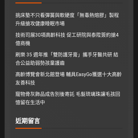
挑床墊不只看彈簧與軟硬度「無毒熱熔膠」製程
升級搶攻健康睡眠市場
技術司展30項高齡科技 促工研院與泰陞簽約搶4
億商機
刷樂 35 週年推「雙防護牙膏」攜手牙醫共研 結
合公益助弱勢孩童護齒
高齡博覽會新北館登場 輔具EasyGo獲選十大高齡
友善科技
寵物骨灰飾品成告別後寄託 毛髮琉璃珠讓毛孩回
憶留在生活中
近期留言