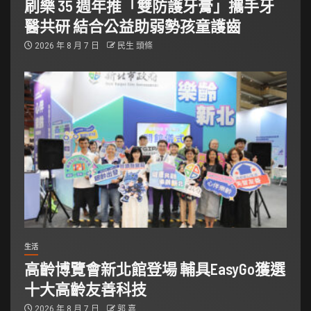
刷樂 35 週年推「雙防護牙膏」攜手牙
醫共研 結合公益助弱勢孩童護齒
2026 年 8 月 7 日
民生 頭條
生活
高齡博覽會新北館登場 輔具EasyGo獲選
十大高齡友善科技
2026 年 8 月 7 日
郭 嘉