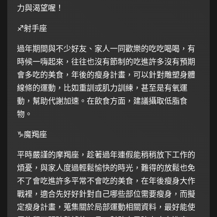
力與渴望喔！
♐️射手座
過年期間與不少好友、家人一同歡樂的吃吃喝喝，有
時候一嗨起來，往往也沒有節制的吃進許多沒有預期
會多吃的美食，年後的瘦身計畫，可以針對雕塑身體
線條的運動，比如重訓或肌力訓練，甚至是有氧運
動，幫助代謝加速。在飲食方面，建議攝取低脂食
物。
♑️魔羯座
平時嚴謹的摩羯座，趁著過年連假能稍稍放下工作的
煩憂，與家人度過輕鬆愉快的時光，難得的放鬆也免
不了會吃進許多平常不會吃的美食，在年後瘦身大作
戰裡，適合先好好針對自己哪些部位需要瘦身，而擬
定瘦身計畫，蒐集關於局部運動相關資料，最好能使