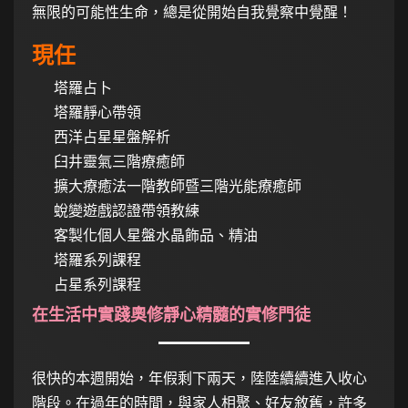
無限的可能性生命，總是從開始自我覺察中覺醒！
現任
塔羅占卜
塔羅靜心帶領
西洋占星星盤解析
臼井靈氣三階療癒師
擴大療癒法一階教師暨三階光能療癒師
蛻變遊戲認證帶領教練
客製化個人星盤水晶飾品、精油
塔羅系列課程
占星系列課程
在生活中實踐奧修靜心精髓的實修門徒
很快的本週開始，年假剩下兩天，陸陸續續進入收心
階段。在過年的時間，與家人相聚、好友敘舊，許多