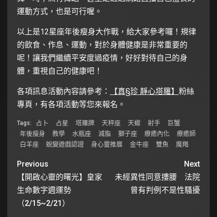
運動方式，也是可行喔。
以上是12星座年後瘦身大作戰，給大家參考囉！規律
的飲食、作息、運動，對於身體健康是非常重要的
呢！讓我們繼續平安度過疫情，好好對待自己的身
體，重視自己的健康吧！
各項訊息活動內容請參考：
【真§珍 靜心塔羅】
粉絲
專頁，有各項活動等您來報名。
占卜
占星
塔羅牌
天秤座
天蠍
射手
巨蟹
Tags:
年後瘦身
教學
水瓶座
減脂
獅子座
療癒內化
療癒師
白羊座
蛻變遊戲認證
身心靈推展
金牛座
雙魚
魔羯
Previous
Next
【開啟心靈的曙光】皇家
未經異性同意摟腰 法院
生命數字週運勢
曾有判例不是性騷擾
（2/15~2/21）