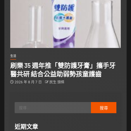
生活
刷樂 35 週年推「雙防護牙膏」攜手牙
醫共研 結合公益助弱勢孩童護齒
2026 年 8 月 7 日
民生 頭條
近期文章