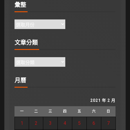
彙整
文章分類
月曆
2021 年 2 月
一
二
三
四
五
六
日
1
2
3
4
5
6
7