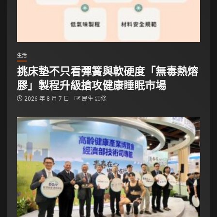
生活
挑床墊不只看彈簧與軟硬度「無毒熱熔
膠」製程升級搶攻健康睡眠市場
2026 年 8 月 7 日
民生 頭條