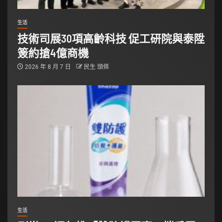
生活
技術司展30項高齡科技 促工研院與泰陞
簽約搶4億商機
2026 年 8 月 7 日
民生 頭條
生活