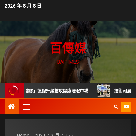
2026 年 8 月 8 日
百傳媒
BAITIMES
毒熱熔膠」製程升級搶攻健康睡眠市場
技術司展30項高齡科
Home
2021
2 月
15