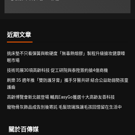
近期文章
挑床墊不只看彈簧與軟硬度「無毒熱熔膠」製程升級搶攻健康睡
眠市場
技術司展30項高齡科技 促工研院與泰陞簽約搶4億商機
刷樂 35 週年推「雙防護牙膏」攜手牙醫共研 結合公益助弱勢孩童
護齒
高齡博覽會新北館登場 輔具EasyGo獲選十大高齡友善科技
寵物骨灰飾品成告別後寄託 毛髮琉璃珠讓毛孩回憶留在生活中
關於百傳媒