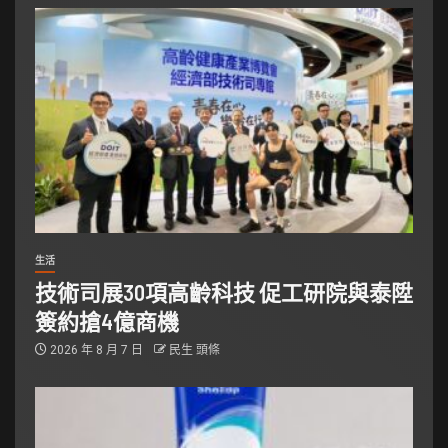
生活
技術司展30項高齡科技 促工研院與泰陞
簽約搶4億商機
2026 年 8 月 7 日
民生 頭條