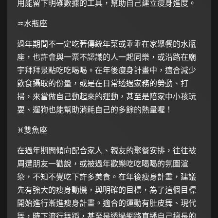
用能留下明確數據的工具，幫助自己建立瘦身進度。
♒️水瓶座
過年期間不一定吃著傳統年菜或乖乖在家聚餐的水瓶
座，也許會與一票不認識的人一起同樂，或沿路在廟
宇拜拜景點吃吃喝喝。在年後瘦身計畫中，適合減少
飲食攝取的份量，或是在日常透過家務的勞動、打
掃，來當做自己動起來的運動，甚至是陪家中小孩玩
耍、遛狗也能幫助消耗自己的多餘的熱量喔！
♓️雙魚座
在過年期間傾向配合家人、親友的聚餐安排，往往被
周遭朋友一勸說，或被過年歡樂吃吃喝喝的氛圍渲
染，不知不覺吃下許多美食。在年後瘦身計畫，建議
先有強大的瘦身動機，與明確的目標，為了這個目標
開始進行漸進瘦身計畫。適合的運動有肚皮舞、現代
舞，時下流行舞蹈，甚至是透過網路直播自己擅長的