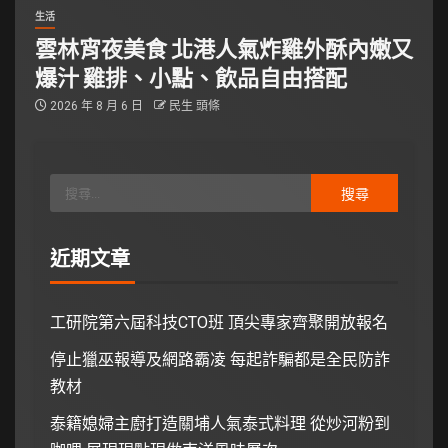
生活
雲林宵夜美食 北港人氣炸雞外酥內嫩又
爆汁 雞排、小點、飲品自由搭配
2026 年 8 月 6 日
民生 頭條
近期文章
工研院第六屆科技CTO班 頂尖專家齊聚開放報名
停止獵巫報導及網路霸凌 每起詐騙都是全民防詐
教材
泰籍媳婦主廚打造關埔人氣泰式料理 從炒河粉到