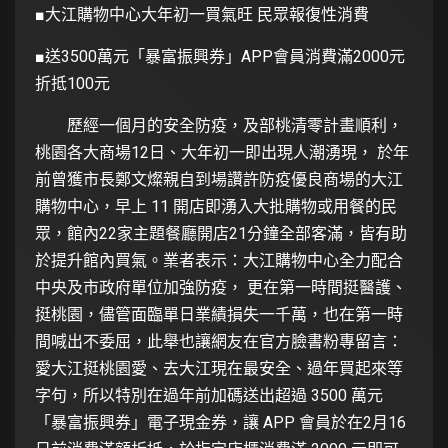
■大江購物中心大年初一買氣旺 民眾報復性消費
■送3500萬元「暴富振興券」APP會員消費滿2000元
折抵100元
歷經一個月的安全防疫，及部桃清零計畫順利，
桃園各大商場12日、大年初一即出現人潮湧現， 於年
前曾獲市長鄭文燦親自到場讚許防疫優良商場的大江
購物中心，早上 11 開店即湧入大批購物或用餐的民
眾，館內22家主題餐廳開店21分鐘全部客滿，皆有助
於提升館內買氣。業者表示：大江購物中心全力配合
中央及市政府單位加強防疫， 更在第一時間挺醫護、
挺桃園，儘管面臨單日業績損失一千萬，也在第一時
間喊出不委屈，此舉也讓網友在官方臉書粉專留言：
愛大江挺桃園愛、去大江現在最安全、過年買起來等
字句，所以特別在過年前加碼送出超過 3500 萬元
「暴富振興券」電子現金券，讓 APP 會員於在2月16