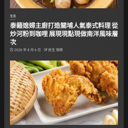
生活
泰籍媳婦主廚打造關埔人氣泰式料理 從
炒河粉到咖哩 展現現點現做南洋風味層
次
2026 年 8 月 6 日
民生 頭條