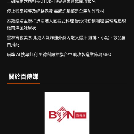
工研院第六屆科技CTO班 頂尖專家齊聚開放報名
停止獵巫報導及網路霸凌 每起詐騙都是全民防詐教材
泰籍媳婦主廚打造關埔人氣泰式料理 從炒河粉到咖哩 展現現點現
做南洋風味層次
雲林宵夜美食 北港人氣炸雞外酥內嫩又爆汁 雞排、小點、飲品自
由搭配
瞄準 AI 搜尋紅利 里德科訊插旗台中 助攻製造業佈局 GEO
關於百傳媒