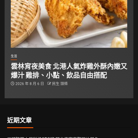
生活
雲林宵夜美食 北港人氣炸雞外酥內嫩又
爆汁 雞排、小點、飲品自由搭配
2026 年 8 月 6 日
民生 頭條
近期文章