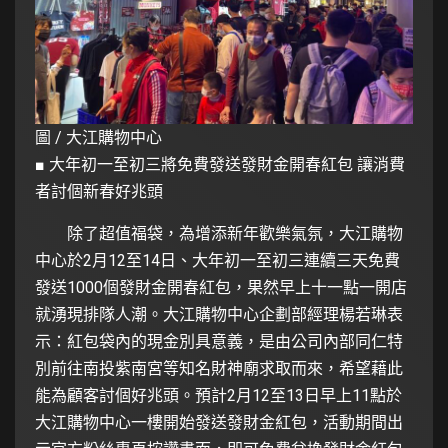
圖 / 大江購物中心
■ 大年初一至初三將免費發送發財金開春紅包 讓消費
者討個新春好兆頭
除了超值福袋，為增添新年歡樂氣氛，大江購物
中心於2月12至14日、大年初一至初三連續三天免費
發送1000個發財金開春紅包，果然早上十一點一開店
就湧現排隊人潮。大江購物中心企劃部經理楊若琳表
示：紅包袋內的現金別具意義，是由公司內部同仁特
別前往南投紫南宮等知名財神廟求取而來，希望藉此
能為顧客討個好兆頭。預計2月12至13日早上11點於
大江購物中心一樓開始發送發財金紅包，活動期間出