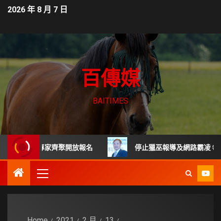
2026 年 8 月 7 日
百傳媒
BAITIMES
頂尖專家齊聚開放報名
停止獵巫報導及網路霸凌 每起詐騙都
Home
2021
2 月
13