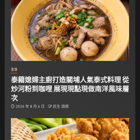
生活
泰籍媳婦主廚打造關埔人氣泰式料理 從
炒河粉到咖哩 展現現點現做南洋風味層
次
2026 年 8 月 6 日
民生 頭條