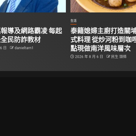
生活
報導及網路霸凌 每起
泰籍媳婦主廚打造關
是全民防詐教材
式料理 從炒河粉到咖哩
點現做南洋風味層次
 6 日
danieltarn1
2026 年 8 月 6 日
民生 頭條