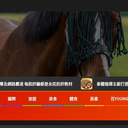
凌 每起詐騙都是全民防詐教材
泰籍媳婦主廚打造關埔人氣泰
國際
旅遊
美食
體育
房產
百YOUN