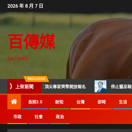
2026 年 8 月 7 日
百傳媒
BAITIMES
EXCLUSIVE
上架新聞
屆科技CTO班 頂尖專家齊聚開放報名
停止獵巫報導及網路霸
長照3.0
新知
台灣
即時
生活
市政
社會
政治