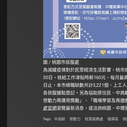
圖 / 桃園市就服處
為減緩疫情對於民眾經濟生活影響，桃市府
30日，核給工作津貼時薪160元，每月最
日止，本市總職缺數共計3,221個、上工人
各就服據點登記。另為協助原住民、中高
勞動力再運用獎勵」、「職場學習及再適
處官網
瀏覽最新消息，或洽詢桃園、中壢
中高齡
勞動力
就業服務處
復興區
桃
Tags: