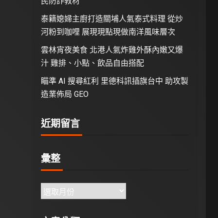
民防詐教材
泰籍媳婦主廚打造關埔人氣泰式料理 從炒
河粉到咖哩 展現現點現做南洋風味層次
雲林宵夜美食 北港人氣炸雞外酥內嫩又爆
汁 雞排、小點、飲品自由搭配
瞄準 AI 搜尋紅利 里德科訊插旗台中 助攻製
造業佈局 GEO
近期留言
彙整