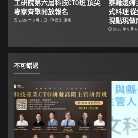
工研院第六屆科技CTO班 頂尖
泰籍媳婦
專家齊聚開放報名
式料理 
現點現做
2026 年 8 月 6 日
民生 頭條
2026 年 8 月 
不可錯過