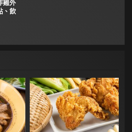
炸雞外
點、飲