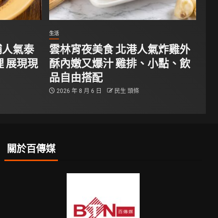
生活
埔人氣泰
雲林宵夜美食 北港人氣炸雞外
 展現現
酥內嫩又爆汁 雞排、小點、飲
品自由搭配
2026 年 8 月 6 日
民生 頭條
關於百傳媒