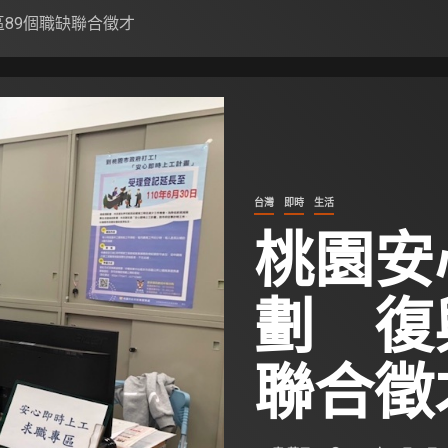
89個職缺聯合徵才
台灣
即時
生活
桃園安
劃 復
聯合徵