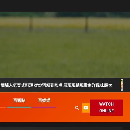
式料理 從炒河粉到咖哩 展現現點現做南洋風味層次
雲林宵
G
百觀點
百娛樂
WATCH
ONLINE