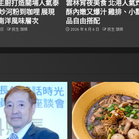
主廚打造關埔人氣泰
雲林宵夜美食 北港人氣
從炒河粉到咖哩 展現
酥內嫩又爆汁 雞排、小
南洋風味層次
品自由搭配
6 日
民生 頭條
2026 年 8 月 6 日
民生 頭條