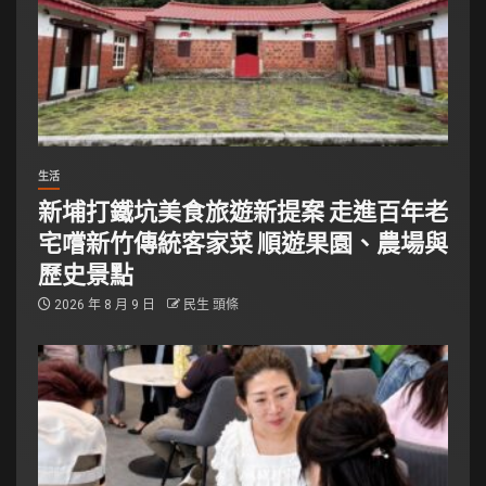
生活
新埔打鐵坑美食旅遊新提案 走進百年老
宅嚐新竹傳統客家菜 順遊果園、農場與
歷史景點
2026 年 8 月 9 日
民生 頭條