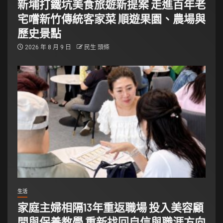
新埔打鐵坑美食旅遊新提案 走進百年老
宅嚐新竹傳統客家菜 順遊果園、農場與
歷史景點
2026 年 8 月 9 日
民生 頭條
生活
家庭主婦相隔13年重返職場 投入美容顧
問與保養教學 重新找回自信與職涯方向