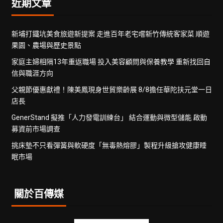
近期文章
新埔打鐵坑美食旅遊新提案 走進百年老宅嚐新竹傳統客家菜 順遊
果園、農場與歷史景點
家庭主婦相隔13年重返職場 投入美容顧問與保養教學 重新找回自
信與職涯方向
父親節優惠獻禮！陳美鳳現身世貿樂齡展 8/8擔任華陀扶元堂一日
店長
GenerStand 擬推「人力發電訓練台」 結合運動與微型儲能 啟動
募資前市場調查
挑床墊不只看彈簧與軟硬度「無毒熱熔膠」製程升級搶攻健康睡
眠市場
關於百傳媒