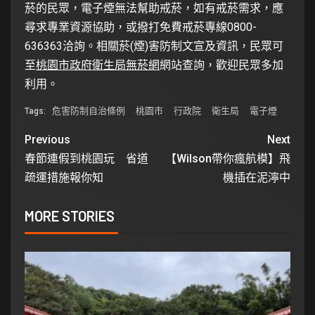
菸的民眾，電子煙無法幫助戒菸，如有戒菸需求，應
尋求專業資源協助，或撥打免費戒菸專線0800-
636363洽詢。相關菸(煙)害防制文宣及資訊，民眾可
至
桃園市政府衛生局無菸網
網站查詢，歡迎民眾多加
利用。
危害防制自治條例
桃園市
行政院
衛生局
電子煙
Tags:
Previous
Next
春節連假到桃園玩 省道
【Wilson帶你瘋航模】飛
疏運措施報你知
機插在泥濘中
MORE STORIES