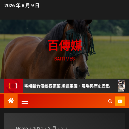
2026 年 8 月 9 日
百傳媒
BAITIMES
年老宅嚐新竹傳統客家菜 順遊果園、農場與歷史景點
家庭主
Home
2021
2 月
3