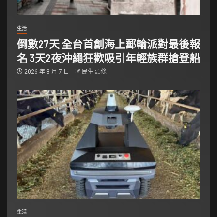
生活
倒數27天 全台首創海上郵輪派對最後報
名 3天2夜沖繩狂歡吸引年輕族群搶登船
2026 年 8 月 7 日
民生 頭條
生活