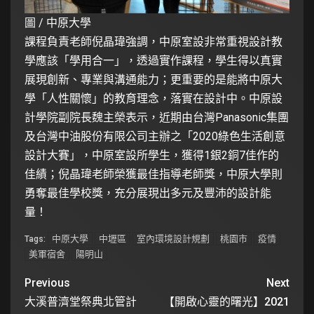
圖 / 中原大學
課程負責老師倪晶瑋強調，中原室設非常重視設計教
學應該「學用合一」，透過實作課程，學生得以真實
展現創新、專業與溝通能力；更重要的是能將中原大
學「人性關懷」的教育理念，落實在設計中。中原設
計學院副院長魏主榮表示，近期由台灣Panasonic集團
及台灣中油股份有限公司主辦之「2020綠色生活創意
設計大賽」，中原室設所學生，獲得1銀2銅7佳作的
佳績；倪晶瑋老師榮獲最佳指導老師獎，中原大學則
勇奪最佳學校獎，充分展現出多元及豐沛的設計能
量！
中原大學
中壢區
室內環境設計規劃
桃園市
疫情
Tags:
美軍宿舍
陽明山
Previous
Next
大溪普濟堂祭典北管計
【開啟心靈的曙光】2021