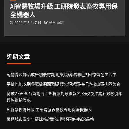
AI智慧牧場升級 工研院發表畜牧專用保
全機器人
2026 年 8 月 7 日
民生 頭條
近期文章
寵物骨灰飾品成告別後寄託 毛髮琉璃珠讓毛孩回憶留在生活中
平價也能吃到餐廳級德國豬腳 慢火現烤堅持打造松山區排隊美食
倒數27天 全台首創海上郵輪派對最後報名 3天2夜沖繩狂歡吸引年
輕族群搶登船
AI智慧牧場升級 工研院發表畜牧專用保全機器人
暑期城市青少年籃球×街舞培訓營 運動中陶冶品格