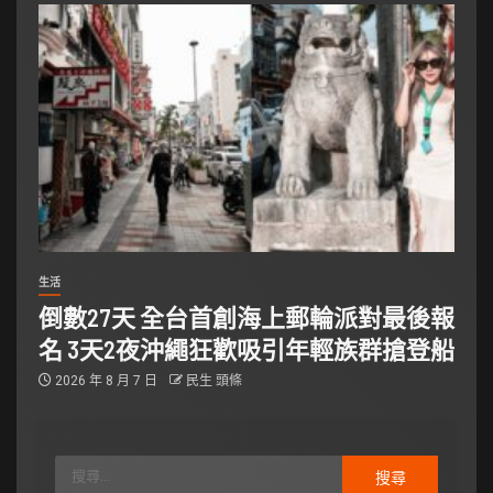
生活
倒數27天 全台首創海上郵輪派對最後報
名 3天2夜沖繩狂歡吸引年輕族群搶登船
2026 年 8 月 7 日
民生 頭條