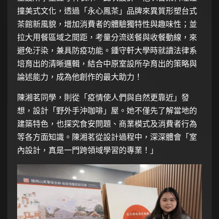
撞美式文化，透過「永心鳳茶」品牌來異質形塑台式
茶館新風貌，增加消費者的體驗獨特性與趣味性；並
拉大用餐區域之間距，考量分流送餐與收餐動線，來
避免汙染，兼具防疫功能。鍾守軒大學時就讀法律系
培育出的清晰邏輯，結合中原室設所孕育出的策略與
論述能力，成為他創作的最大助力！
陳湘茗同學，則從「疫情使人們與自然更靠近」發
想，設計「野外手沖咖啡」屋。她不僅先了解當地的
建築特色，也探究食安問題、商業模式及消費者行為
等各方面知識。陳湘茗從設計過程中，深深體會「室
內設計，真是一門跨領域學習的專業！」