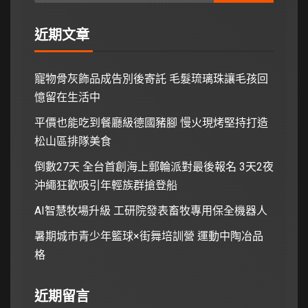
近期文章
寵物骨灰飾品成告別後寄託 毛髮琉璃珠讓毛孩回
憶留在生活中
平價也能吃到餐廳級德國豬腳 慢火現烤堅持打造
松山區排隊美食
倒數27天 全台首創海上郵輪派對最後報名 3天2夜
沖繩狂歡吸引年輕族群搶登船
AI智慧牧場升級 工研院發表畜牧專用保全機器人
暑期城市青少年籃球×街舞培訓營 運動中陶冶品
格
近期留言