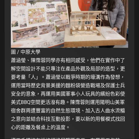
圖 / 中原大學
蕭涵瑩、陳霈蓉同學亦有相同感受，他們在實作中了
解空間設計不能只專注在產品外觀及局部的造型，更
要考量「人」。蕭涵瑩以戰爭時期的壕溝作為發想，
運用當時歷史背景美援的麵粉袋營造戰場及保護士兵
安全的意象，再運用美國軍事小人玩具的繽紛色彩使
美式BBQ空間更活潑有趣。陳霈蓉則運用陽明山美軍
宿舍群周遭豐富的自然生態環境、加入古人曲水流觴
之意向並結合科技互動投影，要以新的用餐模式找回
心的距離及餐桌上的溫度。