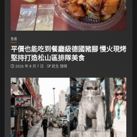
生活
平價也能吃到餐廳級德國豬腳 慢火現烤
堅持打造松山區排隊美食
2026 年 8 月 7 日
民生 頭條