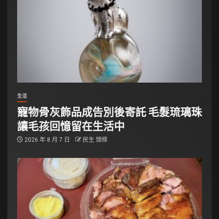
生活
寵物骨灰飾品成告別後寄託 毛髮琉璃珠
讓毛孩回憶留在生活中
2026 年 8 月 7 日
民生 頭條