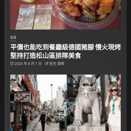
生活
平價也能吃到餐廳級德國豬腳 慢火現烤
堅持打造松山區排隊美食
2026 年 8 月 7 日
民生 頭條