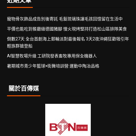
寵物骨灰飾品成告別後寄託 毛髮琉璃珠讓毛孩回憶留在生活中
平價也能吃到餐廳級德國豬腳 慢火現烤堅持打造松山區排隊美食
倒數27天 全台首創海上郵輪派對最後報名 3天2夜沖繩狂歡吸引年
輕族群搶登船
AI智慧牧場升級 工研院發表畜牧專用保全機器人
暑期城市青少年籃球×街舞培訓營 運動中陶冶品格
關於百傳媒