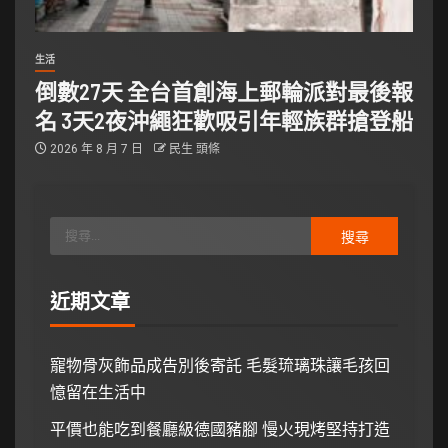
生活
倒數27天 全台首創海上郵輪派對最後報
名 3天2夜沖繩狂歡吸引年輕族群搶登船
2026 年 8 月 7 日
民生 頭條
近期文章
寵物骨灰飾品成告別後寄託 毛髮琉璃珠讓毛孩回
憶留在生活中
平價也能吃到餐廳級德國豬腳 慢火現烤堅持打造