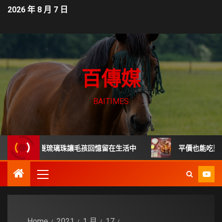
2026 年 8 月 7 日
百傳媒
BAITIMES
託 毛髮琉璃珠讓毛孩回憶留在生活中
平價也能吃到餐廳級德
Home
2021
1 月
17