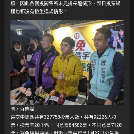
項，因此各個投開票所未見排長龍情形，整日投票過
程也都沒有發生違規情形。
圖 / 百傳媒
這次中壢區共有327758投票人數，共有92226人投
票，投票率28.14%，同意票84582票，不同意票7128
票，罷免結果通過，但仍要等中選會1月22日公告後