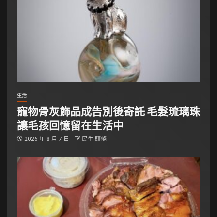
生活
寵物骨灰飾品成告別後寄託 毛髮琉璃珠
讓毛孩回憶留在生活中
2026 年 8 月 7 日
民生 頭條