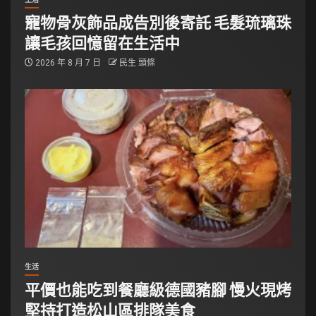
寵物骨灰飾品成告別後寄託 毛髮琉璃珠
讓毛孩回憶留在生活中
2026 年 8 月 7 日
民生 頭條
生活
平價也能吃到餐廳級德國豬腳 慢火現烤
堅持打造松山區排隊美食