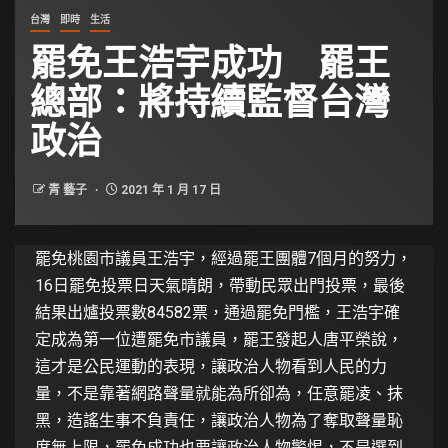
台灣
即時
生活
罷免王浩宇成功 罷王
總部：將持續監督台灣
政治
青 藝子
2021 年 1 月 17 日
罷免桃園市議員王浩宇，經過罷王團體7個月的努力，
16日罷免投票日天氣晴朗，帶動民眾出門投票，最後
結果出爐投票數84582票，通過罷免門檻，王浩宇確
定成為第一位遭罷免市議員，罷王發起人唐平榮說，
這才是公民運動的表現，讓政治人物看到人民的力
量，不是靠著網路聲量就能為所卻為，任意罷凌、抹
黑，造謠生事不負責任，讓政治人物為了奪取聲量恥
度無上限，罷免成功也要讓政治人物警惕，不是選到