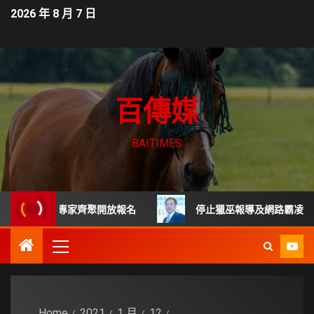
2026 年 8 月 7 日
百傳媒
BAITIMES
班 頂尖專家齊聚開放報名
停止獵巫報導及網路霸凌 每起詐騙
Home
2021
1 月
12