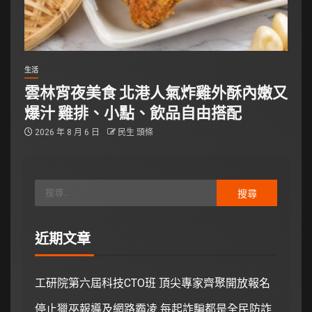
生活
雲林宵夜美食 北港人氣炸雞外酥內嫩又
爆汁 雞排、小點、飲品自由搭配
2026 年 8 月 6 日
民生 頭條
近期文章
工研院第六屆科技CTO班 頂尖專家齊聚開放報名
停止獵巫報導及網路霸凌 每起詐騙都是全民防詐