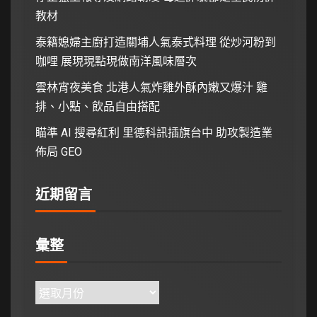
教材
泰籍媳婦主廚打造關埔人氣泰式料理 從炒河粉到
咖哩 展現現點現做南洋風味層次
雲林宵夜美食 北港人氣炸雞外酥內嫩又爆汁 雞
排、小點、飲品自由搭配
瞄準 AI 搜尋紅利 里德科訊插旗台中 助攻製造業
佈局 GEO
近期留言
彙整