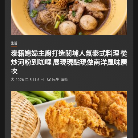
生活
泰籍媳婦主廚打造關埔人氣泰式料理 從
炒河粉到咖哩 展現現點現做南洋風味層
次
2026 年 8 月 6 日
民生 頭條