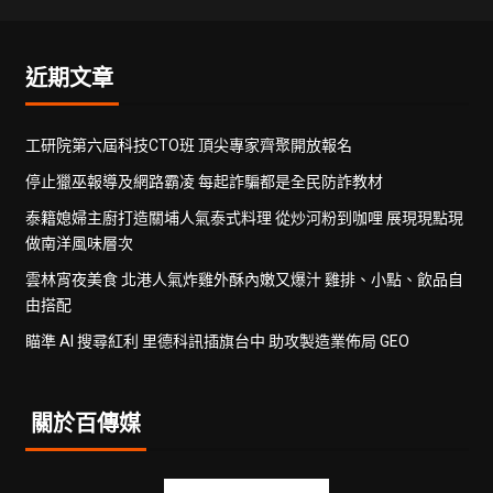
近期文章
工研院第六屆科技CTO班 頂尖專家齊聚開放報名
停止獵巫報導及網路霸凌 每起詐騙都是全民防詐教材
泰籍媳婦主廚打造關埔人氣泰式料理 從炒河粉到咖哩 展現現點現
做南洋風味層次
雲林宵夜美食 北港人氣炸雞外酥內嫩又爆汁 雞排、小點、飲品自
由搭配
瞄準 AI 搜尋紅利 里德科訊插旗台中 助攻製造業佈局 GEO
關於百傳媒