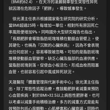
（BMI約62.4），在天冷的凌晨騎車發生突發性猝死
就因潛在危險因子「肥胖」，導致憾事發生。
徐光漢主任表示根據國家衛生研究院的研究分析，
當BMI超過25時，每增加一單位，相對所有原因死亡
率風險便增加9%。同時國外大型研究報告也指出，
「長期肥胖會導致脂肪斑塊堆積在動脈血管壁上，使
其硬化，也稱為『沉默的心臟疾病』，因為不會表現
出任何症狀。」容易導致被忽略。可怕的是脂肪斑塊
堆積使動脈血管變窄，缺乏心臟及腦部的血液供應。
當脂肪斑塊剝落，促使血小板活化，形成血栓而阻塞
血管，也就容易引起中風或猝死狀況。
天晟醫院「體重管理與代謝手術中心」徐光漢主任指
出，除了常態性追蹤治療，應鼓勵肥胖者減重來預防
心血管疾病，對於BMI>32.5以上病態性肥胖者，也可
以考慮以減重手術積極治療，多方的減重方式是能有
效預防包括心房顫動、心肌梗塞和心臟衰竭，同時也