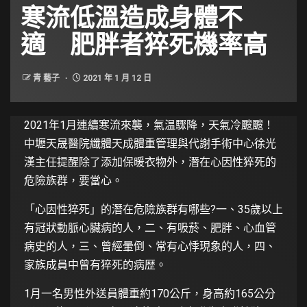
寒流低溫造成身體不
適 肥胖者猝死機率高
青 藝子
2021 年 1 月 12 日
2021年1月連續寒流來襲，氣温驟降，天氣冷颼颼！
中壢天晟醫院纖體天成體重管理與代謝手術中心徐光
漢主任提醒除了添加保暖衣物外，潛在心因性猝死的
危險族群，要當心。
「心因性猝死」的潛在危險族群有哪些?一、35歲以上
有冠狀動脈心臟病的人，二、有吸菸、肥胖、心血管
病史的人，三、曾經暈倒、常有心悸現象的人，四、
家族成員中曾有猝死的病歴。
1月一名男性外送員體重約170公斤，身高約165公分