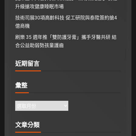
升級搶攻健康睡眠市場
技術司展30項高齡科技 促工研院與泰陞簽約搶4
億商機
刷樂 35 週年推「雙防護牙膏」攜手牙醫共研 結
合公益助弱勢孩童護齒
近期留言
彙整
文章分類