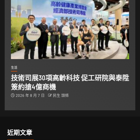
生活
技術司展30項高齡科技 促工研院與泰陞
簽約搶4億商機
2026 年 8 月 7 日
民生 頭條
近期文章