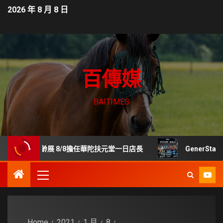
2026 年 8 月 8 日
百傳媒
BAITIMES
樂齡展 8/8擔任華陀扶元堂一日店長
GenerStand 
Home
2021
1 月
8