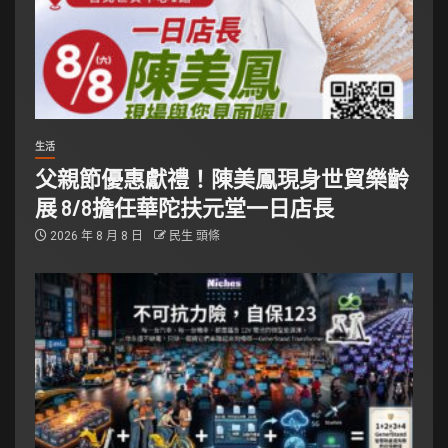
生活
父親節優惠獻禮！陳美鳳現身世貿樂齡
展 8/8擔任華陀扶元堂一日店長
2026 年 8 月 8 日
民生 頭條