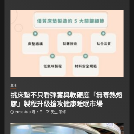
生活
挑床墊不只看彈簧與軟硬度「無毒熱熔
膠」製程升級搶攻健康睡眠市場
2026 年 8 月 7 日
民生 頭條