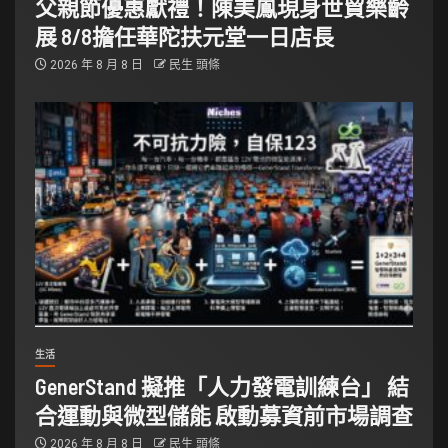
父親節優惠獻禮！陳美鳳現身世貿樂齡
展 8/8擔任華陀扶元堂一日店長
2026 年 8 月 8 日
民生 頭條
生活
GenerStand 擬推「人力發電訓練台」 結
合運動與微型儲能 啟動募資前市場調查
2026 年 8 月 8 日
民生 頭條