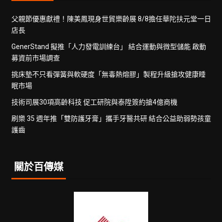
父親節優惠獻禮！陳美鳳現身世貿樂齡展 8/8擔任華陀扶元堂一日
店長
GenerStand 擬推「人力發電訓練台」 結合運動與微型儲能 啟動
募資前市場調查
挑床墊不只看彈簧與軟硬度「無毒熱熔膠」製程升級搶攻健康睡
眠市場
技術司展30項高齡科技 促工研院與泰陞簽約搶4億商機
刷樂 35 週年推「雙防護牙膏」攜手牙醫共研 結合公益助弱勢孩童
護齒
關於百傳媒