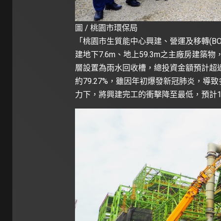
圖 / 桃園市環保局
「桃園市生質能中心興建、營運及移轉(BO
建地下7.6m、地上59.3m之主廠房建築物
層設置為雨水回收槽，總投資金額預計超過
約79.27%，雖因年初爆發新冠肺炎，
力下，將興建完工的衝擊降至最低，預計1