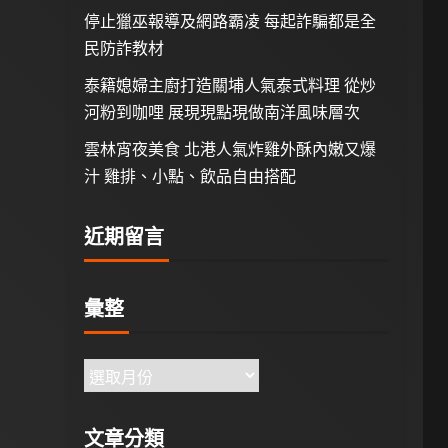
停止獵巫報導及網路霸凌 每起詐騙都是全
民防詐教材
泰籍媳婦主廚打造關埔人氣泰式料理 從炒
河粉到咖哩 展現現點現做南洋風味層次
雲林宵夜美食 北港人氣炸雞外酥內嫩又爆
汁 雞排、小點、飲品自由搭配
近期留言
彙整
文章分類