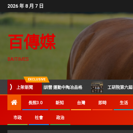
2026 年 8 月 7 日
百傳媒
BAITIMES
EXCLUSIVE
上架新聞
球×街舞培訓營 運動中陶冶品格
工研院第六屆科技CTO班 
長照3.0
新知
台灣
即時
生活
市政
社會
政治