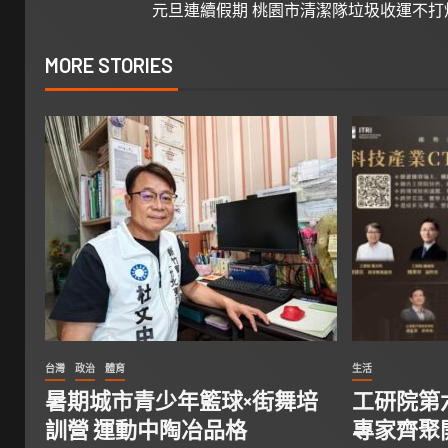
元旦連續假期 桃園市清潔隊垃圾收運不打
MORE STORIES
台灣
政治
體育
生活
暑期城市青少年籃球×街舞培
工研院第六
訓營 運動中陶冶品格
專家齊聚