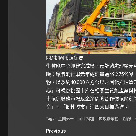
圖/ 桃園市環保局
生質能中心興建完成後，預計熱處理單元可處
噸；厭氧消化單元年處理量為49,275
物，以及約40,000立方公尺之固化掩
心」可視為桃園市府在相關生質能產業與
市環保服務市場及企業間的合作循環與創
育」、「韌性城市」這四大目標邁進。
全國第一
固化掩埋
垃圾廢棄物
廚餘
Tags:
Previous