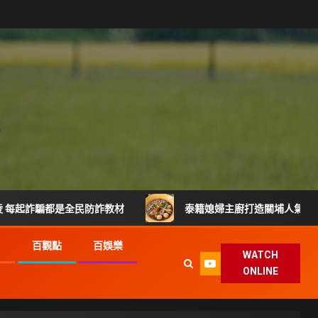
是全民防詐教材
泰籍媳婦主廚打造關埔人氣泰式料理 從炒河
G
百觀點
百娛樂
WATCH
ONLINE