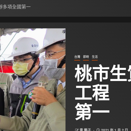
辦多項全國第一
台灣
即時
生活
桃市生
工程 
第一
青 藝子
2021 年 1 月 2 日