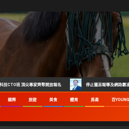
頂尖專家齊聚開放報名
停止獵巫報導及網路霸凌 每起詐騙都
國際
旅遊
美食
體育
房產
百YOUN