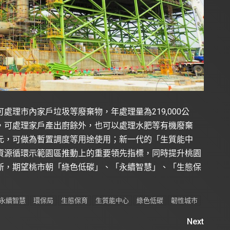
理市內家戶垃圾等廢棄物，年處理量為219,000公
公噸，可處理家戶產出廚餘外，也可以處理水肥等有機廢棄
埋單元，可做為暫置調度等用途使用；新一代的「生質能中
資源循環示範園區推動上的重要領先指標，同時提升桃園
新，期望桃市朝「綠色低碳」、「永續智慧」、「生態保
永續智慧
環保局
生態保育
生質能中心
綠色低碳
韌性城市
Next