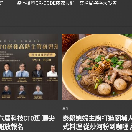
烊
違停檢舉QR-CODE成效良好 交通局將擴大設置
生活
屆科技CTO班 頂尖
泰籍媳婦主廚打造關埔
開放報名
式料理 從炒河粉到咖哩 