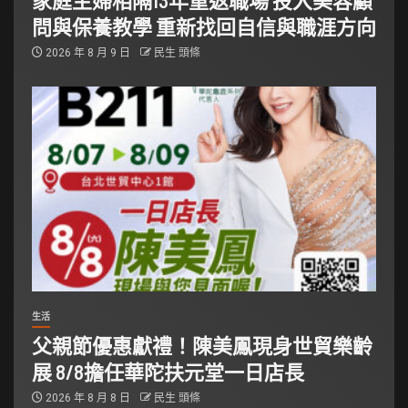
家庭主婦相隔13年重返職場 投入美容顧
問與保養教學 重新找回自信與職涯方向
2026 年 8 月 9 日
民生 頭條
生活
父親節優惠獻禮！陳美鳳現身世貿樂齡
展 8/8擔任華陀扶元堂一日店長
2026 年 8 月 8 日
民生 頭條