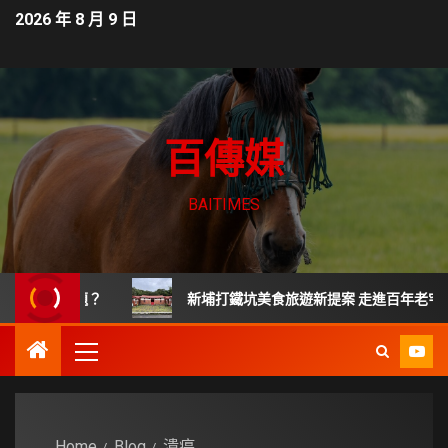
2026 年 8 月 9 日
百傳媒
BAITIMES
什麼問題？
新埔打鐵坑美食旅遊新提案 走進百年老宅嚐新竹
Home
Blog
潰瘍