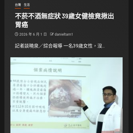
台灣
生活
不菸不酒無症狀 39歲女健檢竟揪出
胃癌
2026 年 6 月 1 日
danieltarn1
記者談曉泉／綜合報導 一名39歲女性，沒...