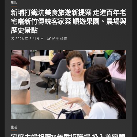
生活
新埔打鐵坑美食旅遊新提案 走進百年老
宅嚐新竹傳統客家菜 順遊果園、農場與
歷史景點
2026 年 8 月 9 日
民生 頭條
生活