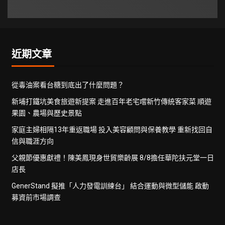
近期文章
從毒油案看台糖到底出了什麼問題？
新埔打鐵坑美食旅遊新提案 走進百年老宅嚐新竹傳統客家菜 順遊
果園、農場與歷史景點
家庭主婦相隔13年重返職場 投入美容顧問與保養教學 重新找回自
信與職涯方向
父親節優惠獻禮！陳美鳳現身世貿樂齡展 8/8擔任華陀扶元堂一日
店長
GenerStand 擬推「人力發電訓練台」 結合運動與微型儲能 啟動
募資前市場調查