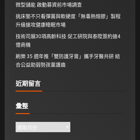
微型儲能 啟動募資前市場調查
挑床墊不只看彈簧與軟硬度「無毒熱熔膠」製程
升級搶攻健康睡眠市場
技術司展30項高齡科技 促工研院與泰陞簽約搶4
億商機
刷樂 35 週年推「雙防護牙膏」攜手牙醫共研 結
合公益助弱勢孩童護齒
近期留言
彙整