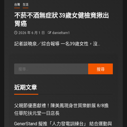
台灣
生活
不菸不酒無症狀 39歲女健檢竟揪出
胃癌
2026 年 6 月 1 日
danieltarn1
記者談曉泉／綜合報導 一名39歲女性，沒...
近期文章
父親節優惠獻禮！陳美鳳現身世貿樂齡展 8/8擔
任華陀扶元堂一日店長
GenerStand 擬推「人力發電訓練台」 結合運動與