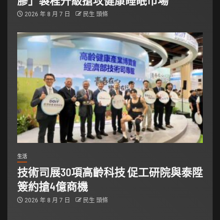
膠」製程升級搶攻健康睡眠市場
2026 年 8 月 7 日
民生 頭條
生活
技術司展30項高齡科技 促工研院與泰陞
簽約搶4億商機
2026 年 8 月 7 日
民生 頭條