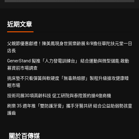
近期文章
父親節優惠獻禮！陳美鳳現身世貿樂齡展 8/8擔任華陀扶元堂一日
店長
GenerStand 擬推「人力發電訓練台」 結合運動與微型儲能 啟動
募資前市場調查
挑床墊不只看彈簧與軟硬度「無毒熱熔膠」製程升級搶攻健康睡
眠市場
技術司展30項高齡科技 促工研院與泰陞簽約搶4億商機
刷樂 35 週年推「雙防護牙膏」攜手牙醫共研 結合公益助弱勢孩童
護齒
關於百傳媒