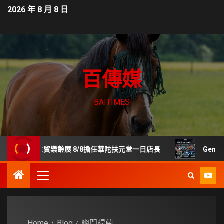
2026 年 8 月 8 日
百傳媒
BAITIMES
鳳現身世貿樂齡展 8/8擔任華陀扶元堂一日店長
GenerS
Home
Blog
幽門桿菌