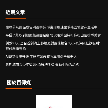
近期文章
寵物骨灰飾品成告別後寄託 毛髮琉璃珠讓毛孩回憶留在生活中
平價也能吃到餐廳級德國豬腳 慢火現烤堅持打造松山區排隊美食
倒數27天 全台首創海上郵輪派對最後報名 3天2夜沖繩狂歡吸引年
輕族群搶登船
AI智慧牧場升級 工研院發表畜牧專用保全機器人
暑期城市青少年籃球×街舞培訓營 運動中陶冶品格
關於百傳媒