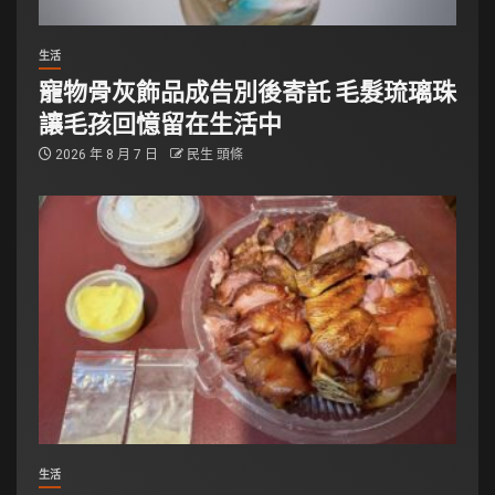
生活
寵物骨灰飾品成告別後寄託 毛髮琉璃珠
讓毛孩回憶留在生活中
2026 年 8 月 7 日
民生 頭條
生活