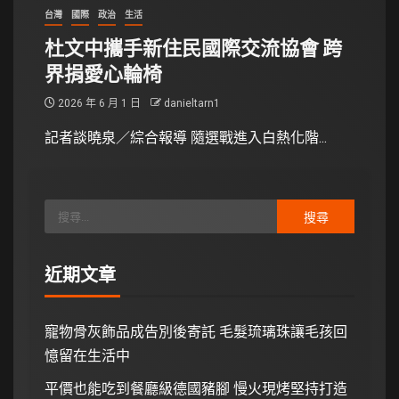
台灣
國際
政治
生活
杜文中攜手新住民國際交流協會 跨
界捐愛心輪椅
2026 年 6 月 1 日
danieltarn1
記者談曉泉／綜合報導 隨選戰進入白熱化階...
近期文章
寵物骨灰飾品成告別後寄託 毛髮琉璃珠讓毛孩回
憶留在生活中
平價也能吃到餐廳級德國豬腳 慢火現烤堅持打造