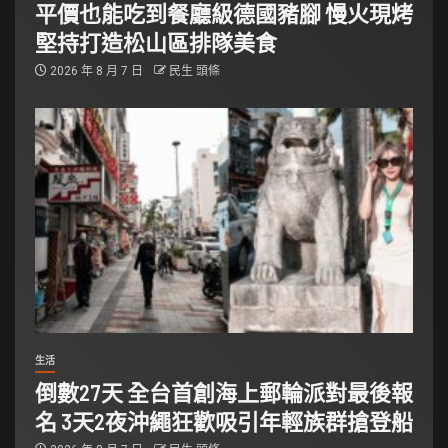
平價也能吃到餐廳級德國豬腳 慢火現烤
堅持打造松山區排隊美食
2026 年 8 月 7 日
民生 頭條
生活
倒數27天 全台首創海上郵輪派對最後報
名 3天2夜沖繩狂歡吸引年輕族群搶登船