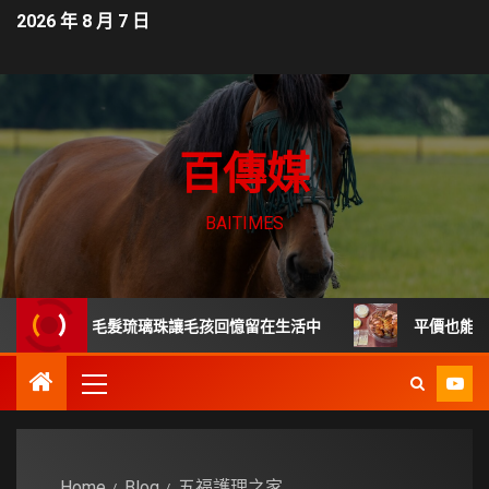
2026 年 8 月 7 日
百傳媒
BAITIMES
別後寄託 毛髮琉璃珠讓毛孩回憶留在生活中
平價也能吃到餐
Home
Blog
五福護理之家