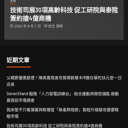
生活
技術司展30項高齡科技 促工研院與泰陞
簽約搶4億商機
2026 年 8 月 7 日
民生 頭條
近期文章
父親節優惠獻禮！陳美鳳現身世貿樂齡展 8/8擔任華陀扶元堂一日
店長
GenerStand 擬推「人力發電訓練台」 結合運動與微型儲能 啟動
募資前市場調查
挑床墊不只看彈簧與軟硬度「無毒熱熔膠」製程升級搶攻健康睡
眠市場
技術司展30項高齡科技 促工研院與泰陞簽約搶4億商機