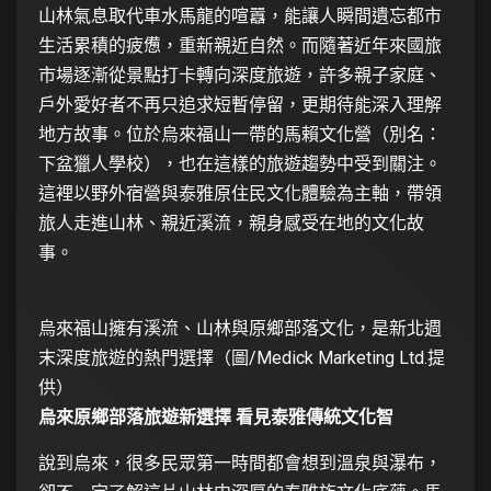
山林氣息取代車水馬龍的喧囂，能讓人瞬間遺忘都市
生活累積的疲憊，重新親近自然。而隨著近年來國旅
市場逐漸從景點打卡轉向深度旅遊，許多親子家庭、
戶外愛好者不再只追求短暫停留，更期待能深入理解
地方故事。位於烏來福山一帶的馬賴文化營（別名：
下盆獵人學校），也在這樣的旅遊趨勢中受到關注。
這裡以野外宿營與泰雅原住民文化體驗為主軸，帶領
旅人走進山林、親近溪流，親身感受在地的文化故
事。
烏來福山擁有溪流、山林與原鄉部落文化，是新北週
末深度旅遊的熱門選擇（圖/Medick Marketing Ltd.提
供）
烏來原鄉部落旅遊新選擇 看見泰雅傳統文化智
說到烏來，很多民眾第一時間都會想到溫泉與瀑布，