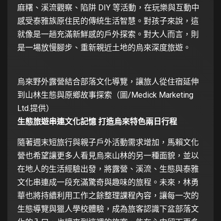
麻糬、溪流觀察、陷阱 DIY 等活動，在玩樂與互動中
感受泰雅族原住民的傳統生活智慧。對孩子來說，這
就像是一趟充滿新鮮感的戶外探索。對大人而言，則
是一場放慢腳步、重新親近土地的烏來深度旅遊。
烏來野外露營結合部落文化導覽，讓旅人從住宿延伸
到山林生態與原鄉故事探索（圖/Medick Marketing
Ltd.提供）
生態旅遊串連文化記憶 打造烏來特色兩日行程
隨著週末短旅行與親子戶外活動需求增加，馬賴文化
營也希望讓更多人看見烏來山林的另一種面貌，並以
在地人的生活經驗出發，將露營、溪流、生態與泰雅
文化串連成一段充滿驚奇與趣味的旅程。未來，林勇
華也將持續利用工作之餘整理課程內容，讓每一次的
生態導覽與獵人學校體驗，成為旅客認識下盆部落文