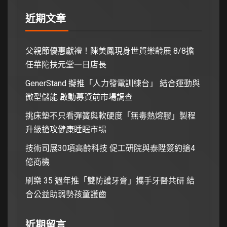
近期文章
父親節優惠獻禮！陳美鳳現身世貿樂齡展 8/8擔
任華陀扶元堂一日店長
GenerStand 擬推「人力發電訓練台」 結合運動與
微型儲能 啟動募資前市場調查
挑床墊不只看彈簧與軟硬度「無毒熱熔膠」製程
升級搶攻健康睡眠市場
技術司展30項高齡科技 促工研院與泰陞簽約搶4
億商機
刷樂 35 週年推「雙防護牙膏」攜手牙醫共研 結
合公益助弱勢孩童護齒
近期留言