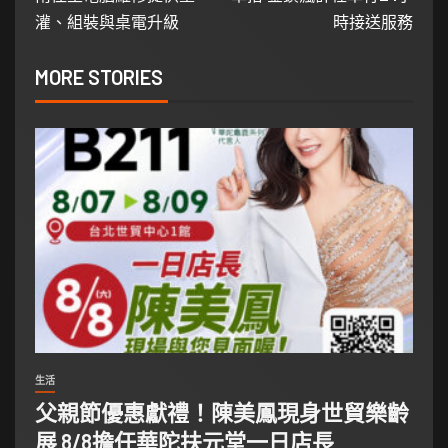
灌、組裝與桌電升級
時接送服務
MORE STORIES
生活
父親節優惠獻禮！陳美鳳現身世貿樂齡
展 8/8擔任華陀扶元堂一日店長