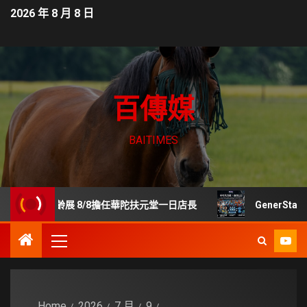
2026 年 8 月 8 日
百傳媒
BAITIMES
樂齡展 8/8擔任華陀扶元堂一日店長
GenerStand 
Home
2026
7 月
9