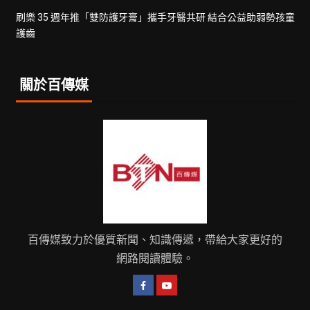
刷樂 35 週年推「雙防護牙膏」攜手牙醫共研 結合公益助弱勢孩童
護齒
關於百傳媒
百傳媒致力於優質新聞、知識傳遞，帶給大家更好的
網路閱讀體驗。