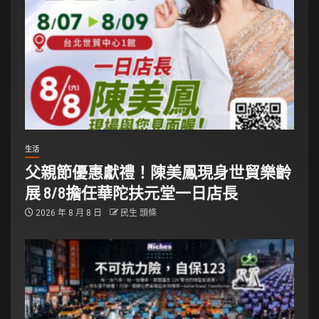
生活
父親節優惠獻禮！陳美鳳現身世貿樂齡
展 8/8擔任華陀扶元堂一日店長
2026 年 8 月 8 日
民生 頭條