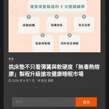
生活
挑床墊不只看彈簧與軟硬度「無毒熱熔
膠」製程升級搶攻健康睡眠市場
2026 年 8 月 7 日
民生 頭條