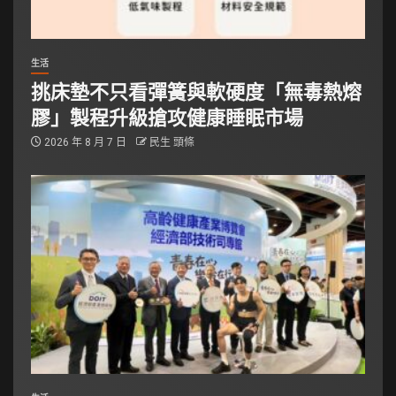
生活
挑床墊不只看彈簧與軟硬度「無毒熱熔
膠」製程升級搶攻健康睡眠市場
2026 年 8 月 7 日
民生 頭條