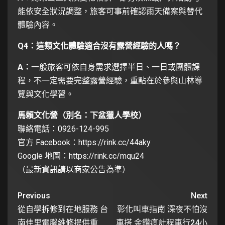
能依安全狀況調整，旅客可事前確認雨天備案與替代
體驗內容。
Q4
：這類文化體驗適合沒有露營經驗的人嗎？
A：
一般旅客可依自身需求選擇半日、一日或團體課
程，不一定需要完整露營經驗，重點在於參與山林導
覽與文化學習。
馬賴文化營（別名：下盆獵人學校）
聯絡電話：0926-124-995
官方 Facebook：
https://rink.cc/44aky
Google 地圖：
https://rink.cc/mqu24
（最新資訊請以商家公告為準）
Previous
Next
從自學拆修到在地服務 台
彰化叫車指南 深夜不怕沒
南佳里電腦維修提供重
車搭 金鑽瘋計程車行24小