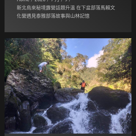
新北烏來秘境露營話題升溫 在下盆部落馬賴文
化營遇見泰雅部落故事與山林記憶