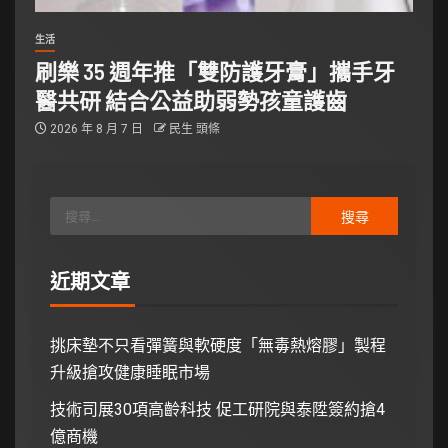
生活
刷樂 35 週年推「雙防護牙膏」攜手牙
醫共研 結合公益助弱勢孩童護齒
2026 年 8 月 7 日
民生 頭條
近期文章
挑床墊不只看彈簧與軟硬度「無毒熱熔膠」製程
升級搶攻健康睡眠市場
技術司展30項高齡科技 促工研院與泰陞簽約搶4
億商機