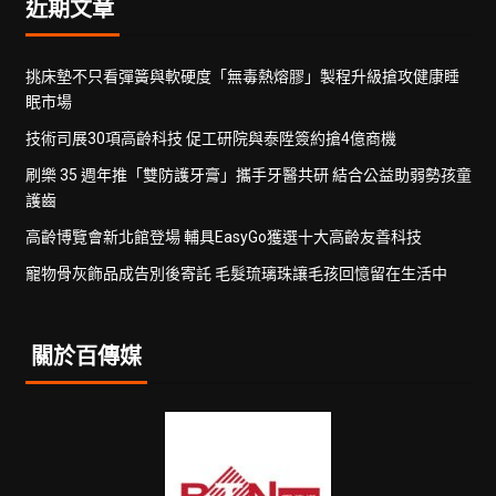
近期文章
挑床墊不只看彈簧與軟硬度「無毒熱熔膠」製程升級搶攻健康睡
眠市場
技術司展30項高齡科技 促工研院與泰陞簽約搶4億商機
刷樂 35 週年推「雙防護牙膏」攜手牙醫共研 結合公益助弱勢孩童
護齒
高齡博覽會新北館登場 輔具EasyGo獲選十大高齡友善科技
寵物骨灰飾品成告別後寄託 毛髮琉璃珠讓毛孩回憶留在生活中
關於百傳媒