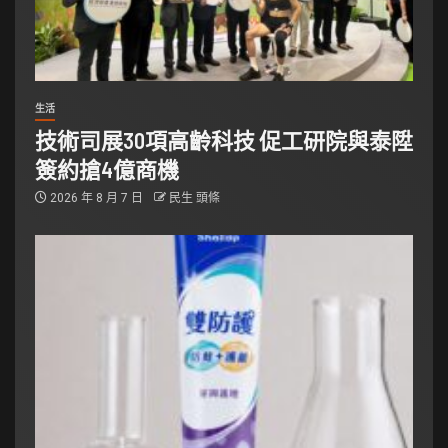
生活
技術司展30項高齡科技 促工研院與泰陞
簽約搶4億商機
2026 年 8 月 7 日
民生 頭條