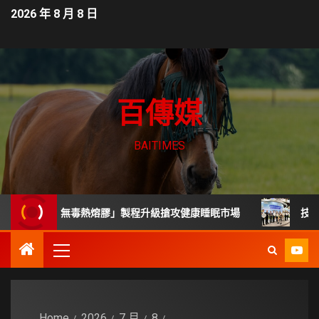
2026 年 8 月 8 日
百傳媒
BAITIMES
軟硬度「無毒熱熔膠」製程升級搶攻健康睡眠市場
技術司展3
Home
2026
7 月
8