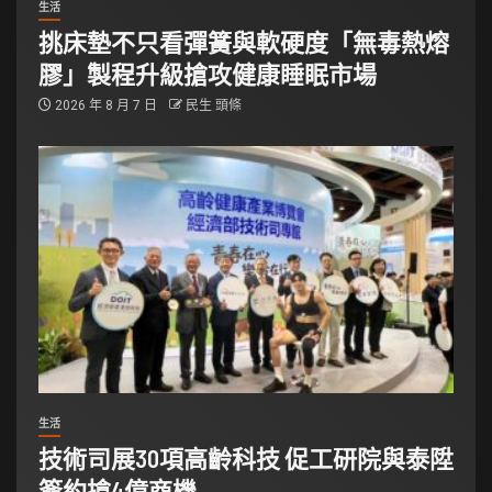
生活
挑床墊不只看彈簧與軟硬度「無毒熱熔
膠」製程升級搶攻健康睡眠市場
2026 年 8 月 7 日
民生 頭條
生活
技術司展30項高齡科技 促工研院與泰陞
簽約搶4億商機