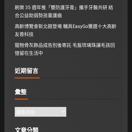
刷樂 35 週年推「雙防護牙膏」攜手牙醫共研 結
合公益助弱勢孩童護齒
高齡博覽會新北館登場 輔具EasyGo獲選十大高齡
友善科技
寵物骨灰飾品成告別後寄託 毛髮琉璃珠讓毛孩回
憶留在生活中
近期留言
彙整
文章分類