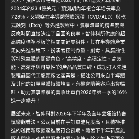
美元，預估該市場將從2026年的19.1億美元成長到
2034年的33.4億美元，預測期內年複合年增長率為
7.28％。又觀察在半導體薄膜沉積（CVD/ALD）與乾
式蝕刻（Etch）等先進製程中，氣體流量的精準度與
反應時間直接決定了晶圓的良率。智伸科所供應的超
高純度標準基板等相關關鍵零組件，其在半導體產業
走向先進製程下，扮演著控制微量、劇毒、具腐蝕性
等特殊氣體的關鍵角色，“高精度、高穩定性、高效
能、高潔淨與可靠性“的產品品質口碑，成功打入先進
製程晶圓代工龍頭廠之產業鏈，挹注公司來自半導體
及其他的訂單量體持續堆高，有機會隨著客戶出貨暢
旺，助力其事業體的營收比重自2026年第一季的16％
進一步攀升！
展望未來，智伸科對2026年下半年及全年營運維持審
慎樂觀看法。公司目前在手訂單能見度高，且積極推
進的越南新廠擴產進度符合預期。隨著下半年新產能
逐步開出、產能學習曲線逐步爬坡，除了能滿足更多