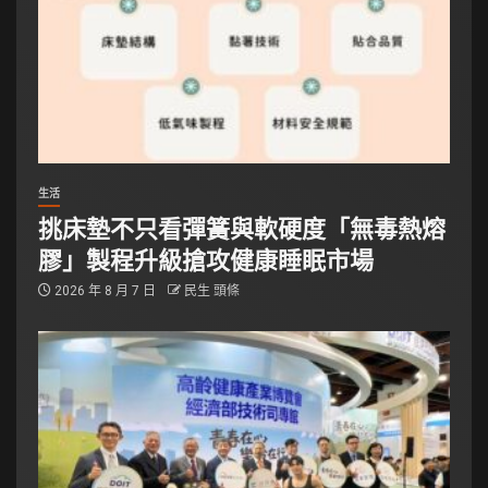
生活
挑床墊不只看彈簧與軟硬度「無毒熱熔
膠」製程升級搶攻健康睡眠市場
2026 年 8 月 7 日
民生 頭條