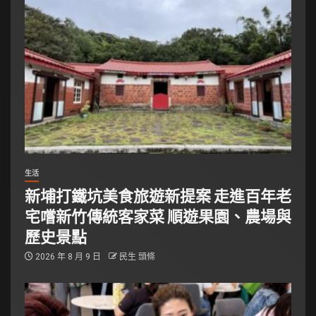
生活
新埔打鐵坑美食旅遊新提案 走進百年老
宅嚐新竹傳統客家菜 順遊果園、農場與
歷史景點
2026 年 8 月 9 日
民生 頭條