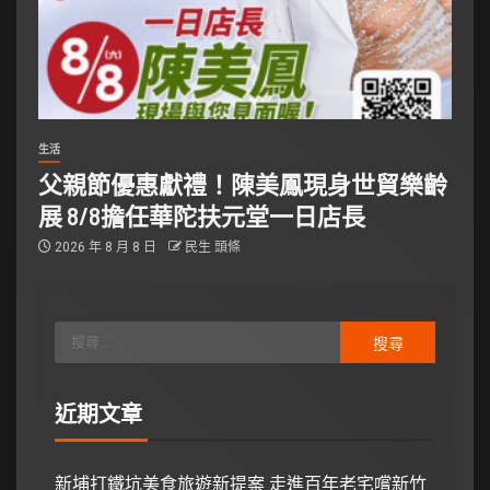
生活
父親節優惠獻禮！陳美鳳現身世貿樂齡
展 8/8擔任華陀扶元堂一日店長
2026 年 8 月 8 日
民生 頭條
近期文章
新埔打鐵坑美食旅遊新提案 走進百年老宅嚐新竹