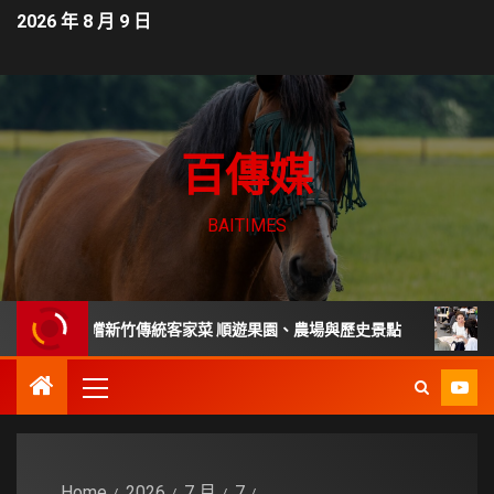
2026 年 8 月 9 日
百傳媒
BAITIMES
宅嚐新竹傳統客家菜 順遊果園、農場與歷史景點
家庭主婦相
Home
2026
7 月
7