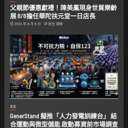
父親節優惠獻禮！陳美鳳現身世貿樂齡
展 8/8擔任華陀扶元堂一日店長
2026 年 8 月 8 日
民生 頭條
生活
GenerStand 擬推「人力發電訓練台」 結
合運動與微型儲能 啟動募資前市場調查