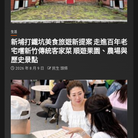
生活
新埔打鐵坑美食旅遊新提案 走進百年老
宅嚐新竹傳統客家菜 順遊果園、農場與
歷史景點
2026 年 8 月 9 日
民生 頭條