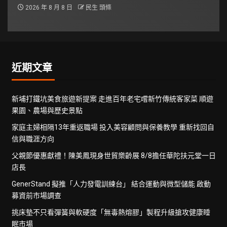
2026 年 8 月 8 日
民生 頭條
近期文章
新埔打鐵坑美食旅遊新提案 走進百年老宅嚐新竹傳統客家菜 順遊
果園、農場與歷史景點
家庭主婦相隔13年重返職場 投入美容顧問與保養教學 重新找回自
信與職涯方向
父親節優惠獻禮！陳美鳳現身世貿樂齡展 8/8擔任華陀扶元堂一日
店長
GenerStand 擬推「人力發電訓練台」 結合運動與微型儲能 啟動
募資前市場調查
挑床墊不只看彈簧與軟硬度「無毒熱熔膠」製程升級搶攻健康睡
眠市場