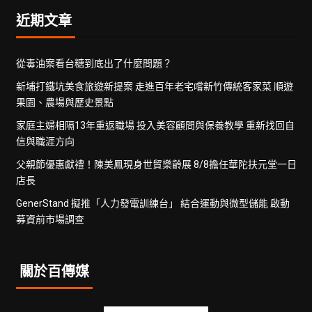
近期文章
從毒油案看台糖到底出了什麼問題？
新埔打鐵坑美食旅遊新提案 走進百年老宅嚐新竹傳統客家菜 順遊
果園、農場與歷史景點
家庭主婦相隔13年重返職場 投入美容顧問與保養教學 重新找回自
信與職涯方向
父親節優惠獻禮！陳美鳳現身世貿樂齡展 8/8擔任華陀扶元堂一日
店長
GenerStand 擬推「人力發電訓練台」 結合運動與微型儲能 啟動
募資前市場調查
關於百傳媒