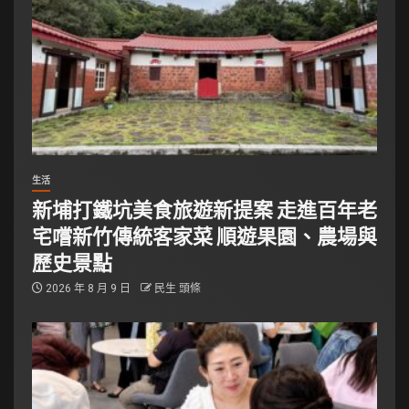
生活
新埔打鐵坑美食旅遊新提案 走進百年老
宅嚐新竹傳統客家菜 順遊果園、農場與
歷史景點
2026 年 8 月 9 日
民生 頭條