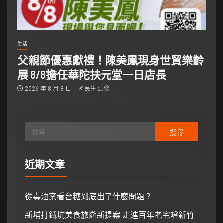
生活
父親節優惠獻禮！陳美鳳現身世貿樂齡
展 8/8擔任華陀扶元堂一日店長
2026 年 8 月 8 日
民生 頭條
近期文章
從毒油案看台糖到底出了什麼問題？
新埔打鐵坑美食旅遊新提案 走進百年老宅嚐新竹