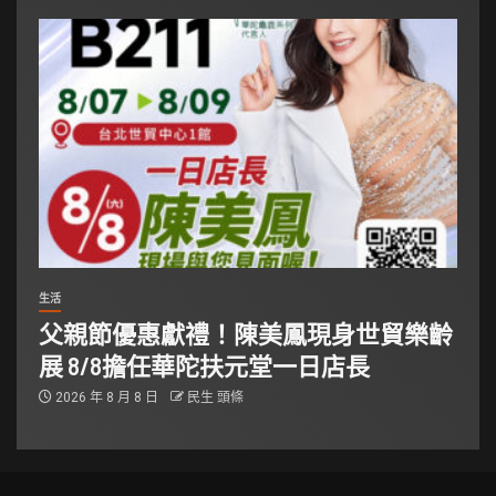
生活
父親節優惠獻禮！陳美鳳現身世貿樂齡
展 8/8擔任華陀扶元堂一日店長
2026 年 8 月 8 日
民生 頭條