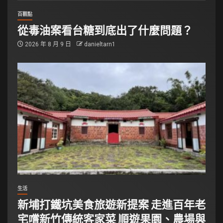
百觀點
從毒油案看台糖到底出了什麼問題？
2026 年 8 月 9 日
danieltarn1
生活
新埔打鐵坑美食旅遊新提案 走進百年老
宅嚐新竹傳統客家菜 順遊果園、農場與