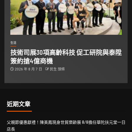
生活
技術司展30項高齡科技 促工研院與泰陞
簽約搶4億商機
2026 年 8 月 7 日
民生 頭條
近期文章
父親節優惠獻禮！陳美鳳現身世貿樂齡展 8/8擔任華陀扶元堂一日
店長