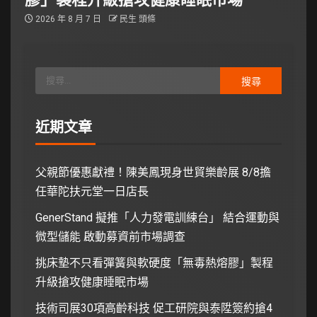
2026 年 8 月 7 日
民生 頭條
近期文章
父親節優惠獻禮！陳美鳳現身世貿樂齡展 8/8擔
任華陀扶元堂一日店長
GenerStand 擬推「人力發電訓練台」 結合運動與
微型儲能 啟動募資前市場調查
挑床墊不只看彈簧與軟硬度「無毒熱熔膠」製程
升級搶攻健康睡眠市場
技術司展30項高齡科技 促工研院與泰陞簽約搶4