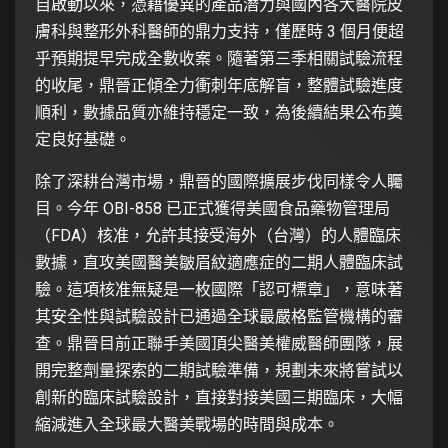
自啟動以來，憑藉優異的產品潛力與國內各大醫院皮
膚科與整形外科醫師的鼎力支持，僅歷時 3 個月便超
乎預期提早完成全數收案。隨著第三季相關試驗流程
的收尾，鼎晉正傾全力衝刺年底解盲，整體試驗進度
順利，數據品質亦維持穩定一致，為後續結果公布奠
定良好基礎。
除了深耕台灣市場，鼎晉的國際擴展步伐同樣令人矚
目。今年 OBI-858 已正式獲得美國食品藥物管理局
（FDA）核准，允許其接受海外（台灣）的人體臨床
數據，直攻美國醫美皺眉紋適應症的二期人體臨床試
驗。這項核准無疑是一枚國際「認可標章」，意味著
其安全性與試驗設計已通過全球最嚴格監管機構的審
查。鼎晉目前正聯手美國頂尖醫美權威醫師團隊，展
開完整劑量探索的二期試驗準備，規劃未來將嘗試以
創新的臨床試驗設計，直接對接美國三期臨床，大幅
縮減進入全球最大醫美戰場的時間與成本。