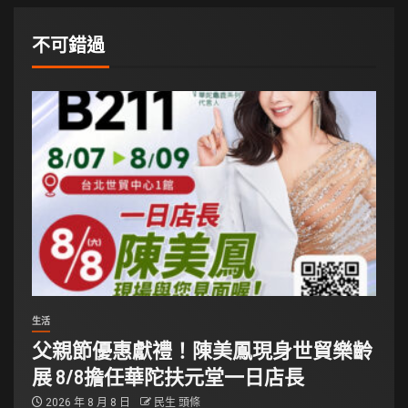
不可錯過
生活
父親節優惠獻禮！陳美鳳現身世貿樂齡
展 8/8擔任華陀扶元堂一日店長
2026 年 8 月 8 日
民生 頭條