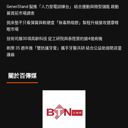
GenerStand 擬推「人力發電訓練台」 結合運動與微型儲能 啟動
募資前市場調查
挑床墊不只看彈簧與軟硬度「無毒熱熔膠」製程升級搶攻健康睡
眠市場
技術司展30項高齡科技 促工研院與泰陞簽約搶4億商機
刷樂 35 週年推「雙防護牙膏」攜手牙醫共研 結合公益助弱勢孩童
護齒
關於百傳媒