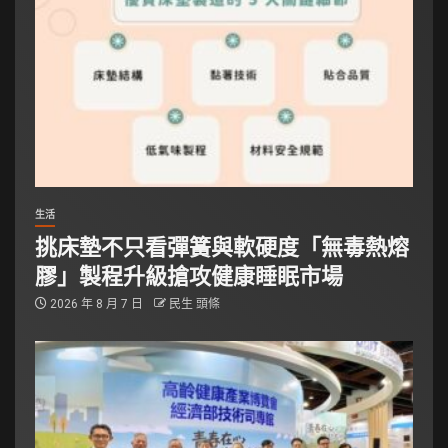
生活
挑床墊不只看彈簧與軟硬度「無毒熱熔
膠」製程升級搶攻健康睡眠市場
2026 年 8 月 7 日
民生 頭條