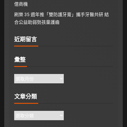
億商機
刷樂 35 週年推「雙防護牙膏」攜手牙醫共研 結
合公益助弱勢孩童護齒
近期留言
彙整
文章分類