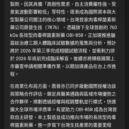
製劑，因其具備「高剛性需求、自主消費屬性強、受
景氣波動影響較低」等特性，逐漸成為國際資本與大
型製藥公司關注的核心領域。台灣首家肉毒桿菌素新
藥公司鼎晉生技（7876），憑藉旗下全球首創的 760
kDa 長效型肉毒桿菌素新藥 OBI-858，正加速推進皺
眉紋治療三期人體臨床試驗數據的蒐集與分析，預計
將於 2026 年第三季完成相關試驗流程，並衝刺力拼
於 2026 年底前完成臨床解盲。後續亦將積極展開上
市審查申請相關準備作業，以期加速產品在台上市進
程。
在商業化布局方面，鼎晉亦已同步啟動國際授權洽談
與策略合作評估，鎖定具醫美通路與區域市場優勢之
合作夥伴，規劃透過授權與經銷雙軌並行模式，快速
擴大全球市場滲透率。有望助力 OBI-858 成為台灣首
款自主研發、本土製造並成功推向市場的長效型肉毒
桿菌素新藥，進一步寫下台灣生技產業的重要里程