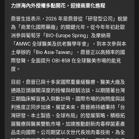
力拼海內外授權多點開花，迎接商業化進程
鼎晉生技表示，2026 年是鼎晉從「研發型公司」蛻變
為「商業化國際藥廠」的關鍵元年。從今年年初赴歐
洲參與葡萄牙「BIO-Europe Spring」及摩納哥
「AMWC 全球醫美及抗老醫學年會」，到本次參與本
土舉辦的「Bio Asia-Taiwan」，鼎晉正以高頻率的國
際發聲，全面提升 OBI-858 在全球醫美市場的能見
度。
目前，鼎晉已與十多家國際重量級醫療、醫美大廠及
通路巨頭展開深度的授權與經銷洽談，以期隨著台灣
三期臨床解盲進入倒數計時，國際市場的詢問度與談
判進度正同步加速。展望未來，鼎晉將持續秉持「台
灣研發、本土製造、全球布局」的發展策略，積極拓
展醫療與醫美雙軌市場，加速推動創新肉毒桿菌素產
品走向國際。公司期望以次世代長效肉毒技術，為全