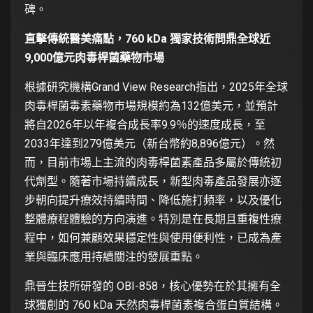
碑。
直擊傳統醫美痛點，
760 kDa
獨家技術問鼎全球近
9,000
億元肉毒桿菌藥物市場
根據研究機構Grand View Research指出，2025年全球
肉毒桿菌毒素藥物市場規模約為132億美元，並預計
將自2026年以年複合成長率9.9％的速度成長，至
2033年達到279億美元（新台幣約8,896億元）。然
而，目前市場上主流的肉毒桿菌素產品多屬於傳統初
代劑型。隨著市場持續成長，新型肉毒產品發展亦逐
步朝向提升療效持續時間、降低施打頻率，以及優化
整體療程體驗的方向演進。特別是在長期且重複性療
程中，如何兼顧效果穩定性與使用便利性，已成為產
業與臨床應用持續關注的發展重點。
鼎晉生技所研發的 OBI-858，核心優勢在於其擁有全
球獨創的 760 kDa 天然肉毒桿菌素複合蛋白質結構。