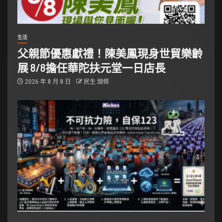
生活
父親節優惠獻禮！陳美鳳現身世貿樂齡
展 8/8擔任華陀扶元堂一日店長
2026 年 8 月 8 日
民生 頭條