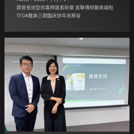
鼎晉長效型肉毒桿菌素新藥 直擊傳統醫美痛點
TFDA醫美三期臨床拼年底解盲