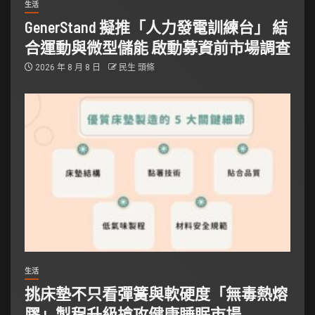
生活
GenerStand 擬推「人力發電訓練台」 結
合運動與微型儲能 啟動募資前市場調查
2026 年 8 月 8 日
民生 頭條
生活
挑床墊不只看彈簧與軟硬度「無毒熱熔
膠」製程升級搶攻健康睡眠市場