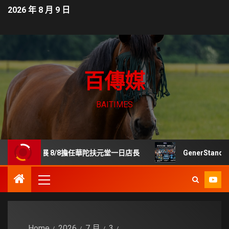
2026 年 8 月 9 日
百傳媒
BAITIMES
齡展 8/8擔任華陀扶元堂一日店長
GenerStand 擬
Home
2026
7 月
3