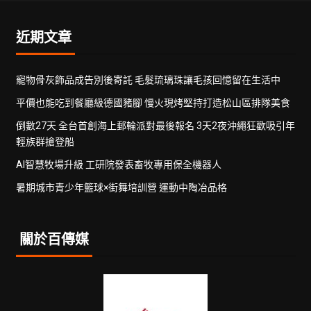
近期文章
寵物骨灰飾品成告別後寄託 毛髮琉璃珠讓毛孩回憶留在生活中
平價也能吃到餐廳級德國豬腳 慢火現烤堅持打造松山區排隊美食
倒數27天 全台首創海上郵輪派對最後報名 3天2夜沖繩狂歡吸引年
輕族群搶登船
AI智慧牧場升級 工研院發表畜牧專用保全機器人
暑期城市青少年籃球×街舞培訓營 運動中陶冶品格
關於百傳媒