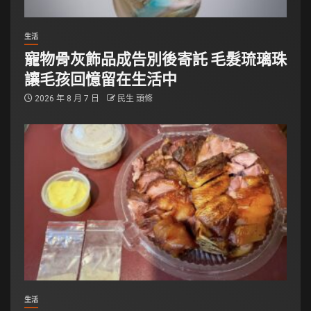
生活
寵物骨灰飾品成告別後寄託 毛髮琉璃珠
讓毛孩回憶留在生活中
2026 年 8 月 7 日
民生 頭條
生活