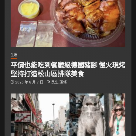
生活
平價也能吃到餐廳級德國豬腳 慢火現烤
堅持打造松山區排隊美食
2026 年 8 月 7 日
民生 頭條