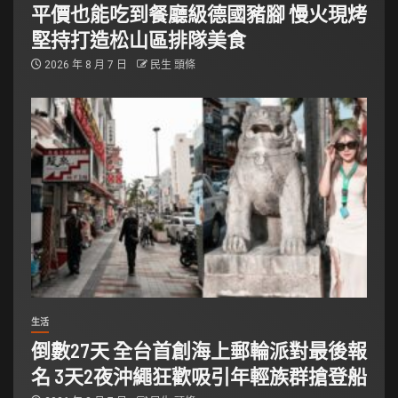
平價也能吃到餐廳級德國豬腳 慢火現烤
堅持打造松山區排隊美食
2026 年 8 月 7 日
民生 頭條
生活
倒數27天 全台首創海上郵輪派對最後報
名 3天2夜沖繩狂歡吸引年輕族群搶登船