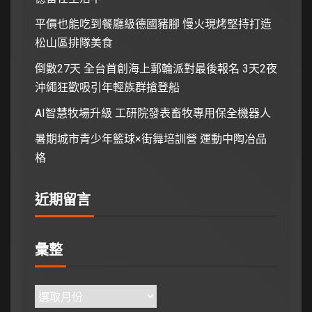
平價也能吃到餐廳級德國豬腳 慢火現烤堅持打造
松山區排隊美食
倒數27天 全台首創海上郵輪派對最後報名 3天2夜
沖繩狂歡吸引年輕族群搶登船
AI智慧牧場升級 工研院發表畜牧專用保全機器人
暑期城市青少年籃球×街舞培訓營 運動中陶冶品
格
近期留言
彙整