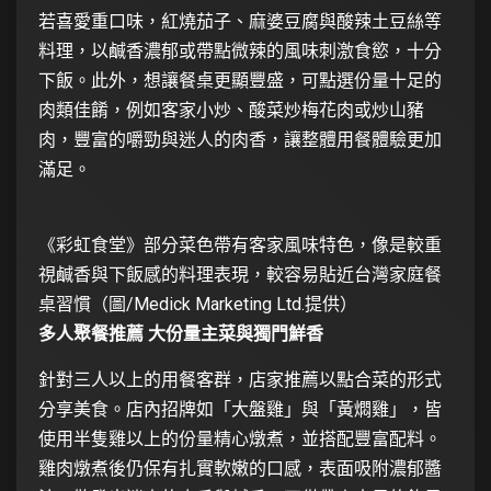
若喜愛重口味，紅燒茄子、麻婆豆腐與酸辣土豆絲等
料理，以鹹香濃郁或帶點微辣的風味刺激食慾，十分
下飯。此外，想讓餐桌更顯豐盛，可點選份量十足的
肉類佳餚，例如客家小炒、酸菜炒梅花肉或炒山豬
肉，豐富的嚼勁與迷人的肉香，讓整體用餐體驗更加
滿足。
《彩虹食堂》部分菜色帶有客家風味特色，像是較重
視鹹香與下飯感的料理表現，較容易貼近台灣家庭餐
桌習慣（圖/Medick Marketing Ltd.提供）
多人聚餐推薦 大份量主菜與獨門鮮香
針對三人以上的用餐客群，店家推薦以點合菜的形式
分享美食。店內招牌如「大盤雞」與「黃燜雞」，皆
使用半隻雞以上的份量精心燉煮，並搭配豐富配料。
雞肉燉煮後仍保有扎實軟嫩的口感，表面吸附濃郁醬