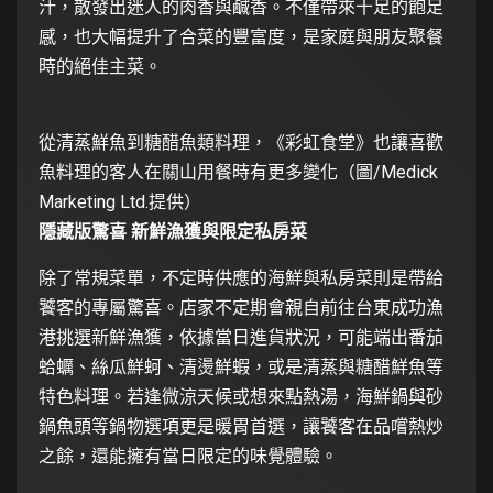
汁，散發出迷人的肉香與鹹香。不僅帶來十足的飽足
感，也大幅提升了合菜的豐富度，是家庭與朋友聚餐
時的絕佳主菜。
從清蒸鮮魚到糖醋魚類料理，《彩虹食堂》也讓喜歡
魚料理的客人在關山用餐時有更多變化（圖/Medick
Marketing Ltd.提供）
隱藏版驚喜 新鮮漁獲與限定私房菜
除了常規菜單，不定時供應的海鮮與私房菜則是帶給
饕客的專屬驚喜。店家不定期會親自前往台東成功漁
港挑選新鮮漁獲，依據當日進貨狀況，可能端出番茄
蛤蠣、絲瓜鮮蚵、清燙鮮蝦，或是清蒸與糖醋鮮魚等
特色料理。若逢微涼天候或想來點熱湯，海鮮鍋與砂
鍋魚頭等鍋物選項更是暖胃首選，讓饕客在品嚐熱炒
之餘，還能擁有當日限定的味覺體驗。