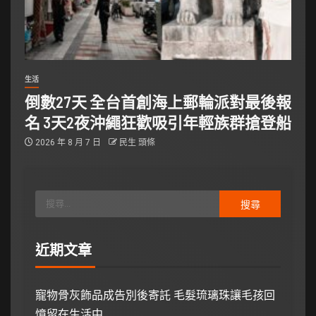
生活
倒數27天 全台首創海上郵輪派對最後報
名 3天2夜沖繩狂歡吸引年輕族群搶登船
2026 年 8 月 7 日
民生 頭條
近期文章
寵物骨灰飾品成告別後寄託 毛髮琉璃珠讓毛孩回
憶留在生活中