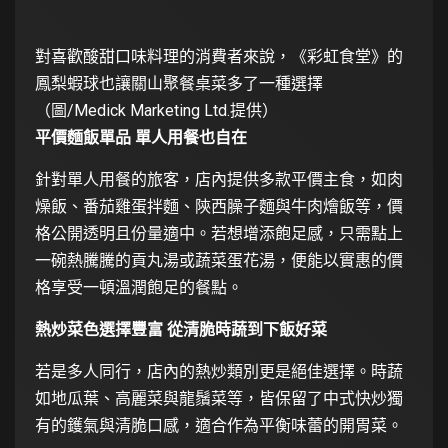
對喜歡酸甜口味料理的消費者來說，《彩虹食堂》的
鳳梨蝦球也讓關山聚餐桌菜多了一種選擇
（圖/Medick Marketing Ltd.提供）
平價麵飯單品 單人用餐也自在
針對單人用餐的旅客，店內提供多款平價主食，如肉
燥飯、番茄雞蛋拌麵、陝西臊子麵與牛肉燴飯等，價
格公開透明且份量適中。若想增添飽足感，只需點上
一碗熱騰騰的貢丸湯或蔬菜蛋花湯，便能以實惠的價
格享受一頓溫潤飽足的餐點。
熱炒菜色選擇豐富 從清脆時蔬到下飯好菜
若是多人同行，店內的熱炒類別更是絕佳選擇。時蔬
如地瓜葉、高麗菜與龍鬚菜等，皆保留了中式快炒獨
有的鑊氣與清脆口感，適合作為平衡味蕾的開胃菜。