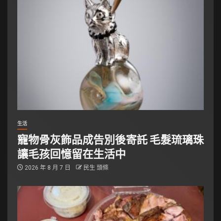
生活
寵物骨灰飾品成告別後寄託 毛髮琉璃珠
讓毛孩回憶留在生活中
2026 年 8 月 7 日
民生 頭條