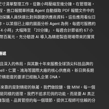
I 尺寸清單整理工作，從數小時壓縮至幾分鐘。在管理端，
進口報關單辨識 Agent 自動擷取 PDF 報關文件中的
則協助採購人員快速比對與篩選供應商資料。這些應用看似日
以某個已上線的圖面分析 Agent 為例，每週可服務約
4 小時」大幅降至 「20分鐘」，每週合計節省約 67 小
將近新台幣百萬元，充分驗證 AI 導入為精密製造現場帶來的實質
傳遞
完整且深入的佈局，與其數十年來服務全球頂尖科技品牌的
g、Dell、仁寶、鴻海等國際大廠的核心供應商，新日興長期
精密度的要求已經融入企業 DNA。
年來靠的是對精密的執著，我們做鉸鏈、做 MIM，每一個
也是同樣的道理，我們不追求花俏的功能，而是要 AI 真正
產製造、品質管控的每一個環節，提供工程師可信賴的分