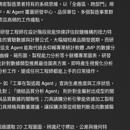
精密製造業者特有的系統思維，以「全廠區、跨部門」規
圖中，AI Agent 覆蓋研發中心、品保單位、多個製造事業群
實際且高頻的工作痛點。
，讓研發工程師在設計階段就能快速評估鉸鏈機構的扭力特
往的實驗數據與計算公式，大幅縮短產品開發週期。而研
支 Agent 能取代過去仰賴專業統計軟體 JMP 的數據分
度曲線、箱形圖、製程能力分析等十餘種專業圖表，研發
 便能針對數據類型推薦最佳圖表方案，即時產生視覺化分析
分析工作，變成任何工程師都能上手的日常操作。
，如「工單在製追蹤 Agent 」查詢生產進度與工序狀態，
；「燒結品質分析 Agent」 則針對金屬射出成型的關
與品質數據的關聯性；刀具請購分析引擎能依據加工製程
刀具規格與數量建議，讓採購決策從經驗判斷走向數據驅
」透過讀取 2D 工程圖面、辨識尺寸標註、公差與幾何特