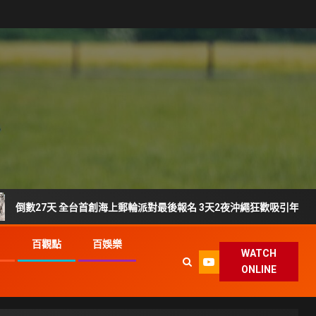
天 全台首創海上郵輪派對最後報名 3天2夜沖繩狂歡吸引年輕族群搶登船
G
百觀點
百娛樂
WATCH
ONLINE