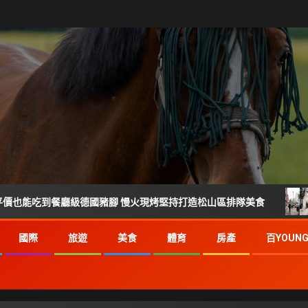
餐廳級德國豬腳 慢火現烤堅持打造松山區排隊美食
倒數27
國際
旅遊
美食
體育
房產
百YOUN