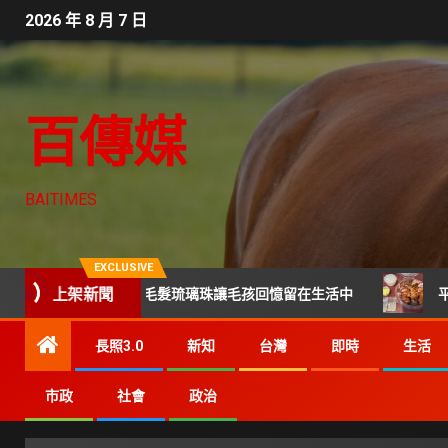
2026 年 8 月 7 日
百傳媒
BAITIMES
EXCLUSIVE
上架新聞
告別後寄託 毛髮琉璃珠讓毛孩回憶留在生活中
平價也能吃到
長照3.0
新知
台灣
即時
生活
市政
社會
政治