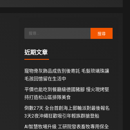
近期文章
寵物骨灰飾品成告別後寄託 毛髮琉璃珠讓
毛孩回憶留在生活中
平價也能吃到餐廳級德國豬腳 慢火現烤堅
持打造松山區排隊美食
倒數27天 全台首創海上郵輪派對最後報名
3天2夜沖繩狂歡吸引年輕族群搶登船
AI智慧牧場升級 工研院發表畜牧專用保全