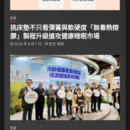
生活
挑床墊不只看彈簧與軟硬度「無毒熱熔
膠」製程升級搶攻健康睡眠市場
2026 年 8 月 7 日
民生 頭條
生活