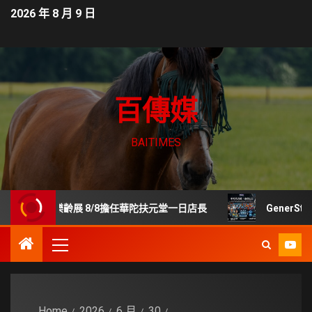
2026 年 8 月 9 日
百傳媒
BAITIMES
世貿樂齡展 8/8擔任華陀扶元堂一日店長
GenerStan
Home
2026
6 月
30