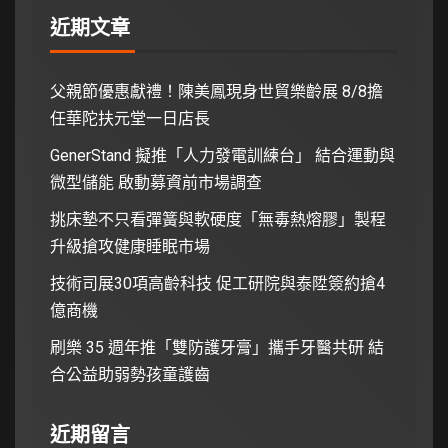
近期文章
父親節優惠獻禮！陳美鳳現身世貿樂齡展 8/8擔
任華陀扶元堂一日店長
GenerStand 擬推「人力發電訓練台」 結合運動與
微型儲能 啟動募資前市場調查
挑床墊不只看彈簧與軟硬度「無毒熱熔膠」製程
升級搶攻健康睡眠市場
技術司展30項高齡科技 促工研院與泰陞簽約搶4
億商機
刷樂 35 週年推「雙防護牙膏」攜手牙醫共研 結
合公益助弱勢孩童護齒
近期留言