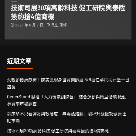
技術司展30項高齡科技 促工研院與泰陞
簽約搶4億商機
2026 年 8 月 7 日
民生 頭條
近期文章
父親節優惠獻禮！陳美鳳現身世貿樂齡展 8/8擔任華陀扶元堂一日
店長
GenerStand 擬推「人力發電訓練台」 結合運動與微型儲能 啟動
募資前市場調查
挑床墊不只看彈簧與軟硬度「無毒熱熔膠」製程升級搶攻健康睡
眠市場
技術司展30項高齡科技 促工研院與泰陞簽約搶4億商機