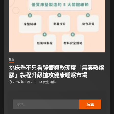
生活
挑床墊不只看彈簧與軟硬度「無毒熱熔
膠」製程升級搶攻健康睡眠市場
2026 年 8 月 7 日
民生 頭條