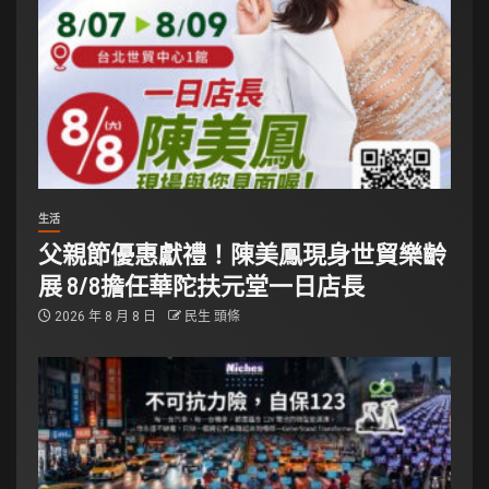
生活
父親節優惠獻禮！陳美鳳現身世貿樂齡
展 8/8擔任華陀扶元堂一日店長
2026 年 8 月 8 日
民生 頭條