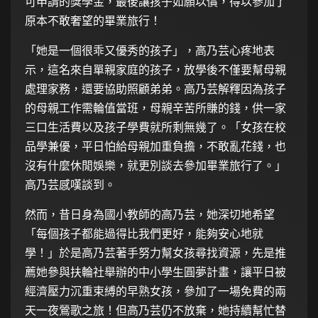
可申請的獎學金，最後讓孩子如願以償，得以參加了
原本不敢奢望的畢業旅行！
「她是一個很乖又優秀的孩子」，高乃芸心疼地表
示，這名來自單親家庭的孩子，放學後不僅要幫母親
處理家務，還要協助照顧弟弟。高乃芸解釋因為孩子
的母親工作需輪值當班，母親辛苦所賺的錢，供一家
三口生活費以及孩子學費就所剩無幾了。「女孩在校
品學兼優，平日怕給母親加重負擔，不敢亂花錢，也
沒有什麼休閒娛樂，就更別談去參加畢業旅行了。」
高乃芸感嘆談到。
然而，昔日身為國小教師的高乃芸，她深切地希望
「每個孩子都能過得比我們更好，能夠安心地就
學！」於是高乃芸著手努力幫女孩尋找資源，先是推
薦她參與扶輪社舉辦的中小學生圓夢計畫，讓平日被
經濟壓力沉重束縛的早熟女孩，參加了一場免費的兩
天一夜鶯歌之旅！但高乃芸仍不放棄，她持續幫忙替