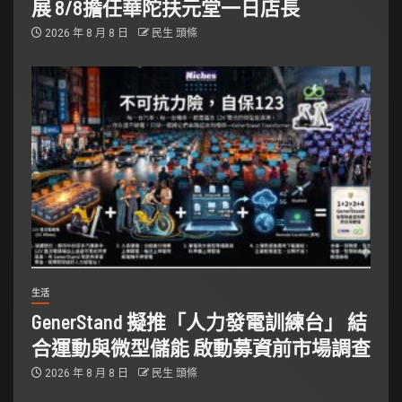
展 8/8擔任華陀扶元堂一日店長
2026 年 8 月 8 日
民生 頭條
生活
GenerStand 擬推「人力發電訓練台」 結
合運動與微型儲能 啟動募資前市場調查
2026 年 8 月 8 日
民生 頭條