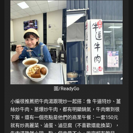
圖/ReadyGo
小編很推薦把牛肉湯跟現炒一起搭：像 牛逼特炒、薑
絲炒牛肉、蔥爆炒牛肉，都有明顯鍋氣，牛肉嫩到很
下飯。還有一個亮點是他們的商業午餐：一套150元
就有炒高麗菜、滷蛋、滷豆腐（不喜歡還能換菜），