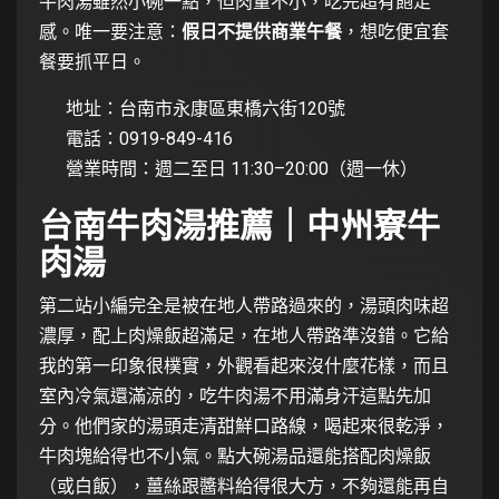
牛肉湯雖然小碗一點，但肉量不小，吃完超有飽足
感。唯一要注意：
假日不提供商業午餐
，想吃便宜套
餐要抓平日。
地址：台南市永康區東橋六街120號
電話：0919-849-416
營業時間：週二至日 11:30–20:00（週一休）
台南牛肉湯推薦｜中州寮牛
肉湯
第二站小編完全是被在地人帶路過來的，湯頭肉味超
濃厚，配上肉燥飯超滿足，在地人帶路準沒錯。它給
我的第一印象很樸實，外觀看起來沒什麼花樣，而且
室內冷氣還滿涼的，吃牛肉湯不用滿身汗這點先加
分。他們家的湯頭走清甜鮮口路線，喝起來很乾淨，
牛肉塊給得也不小氣。點大碗湯品還能搭配肉燥飯
（或白飯），薑絲跟醬料給得很大方，不夠還能再自