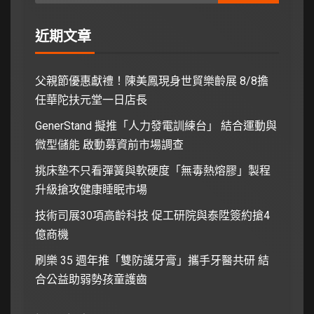
近期文章
父親節優惠獻禮！陳美鳳現身世貿樂齡展 8/8擔
任華陀扶元堂一日店長
GenerStand 擬推「人力發電訓練台」 結合運動與
微型儲能 啟動募資前市場調查
挑床墊不只看彈簧與軟硬度「無毒熱熔膠」製程
升級搶攻健康睡眠市場
技術司展30項高齡科技 促工研院與泰陞簽約搶4
億商機
刷樂 35 週年推「雙防護牙膏」攜手牙醫共研 結
合公益助弱勢孩童護齒