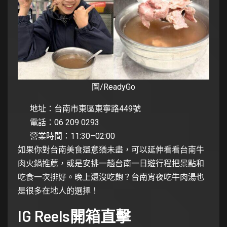
圖/ReadyGo
地址：台南市東區東寧路449號
電話：06 209 0293
營業時間：11:30–02:00
如果你對台南美食還意猶未盡，可以延伸看看
台南牛
肉火鍋推薦
，或是安排一趟
台南一日遊行程
把景點和
吃食一次排好。晚上還沒吃飽？
台南宵夜吃牛肉湯
也
是很多在地人的選擇！
IG Reels開箱直擊