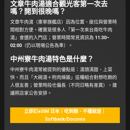
文章牛肉湯適合觀光客第一次去
嗎？開到很晚嗎？
文章牛肉湯（東寧旗艦店）因為位置、座位與營業時
間相對方便，確實是很多人「第一次來台南吃牛肉
湯」會選的入門店；營業時間常見資訊為
11:30–
02:00
（仍以現場公告為準）。
中州寮牛肉湯特色是什麼？
中州寮牛肉湯常被提到的優點是：湯頭清甜、上菜
快，而且「大碗湯＋附肉燥飯」這種組合對想吃飽的
人很友善；營業時段也偏長（不同日略有差異），建
議照店家公告安排。
立即訂eSIM 日本｜吃到飽、不穩就退｜
Softbank/Docomo