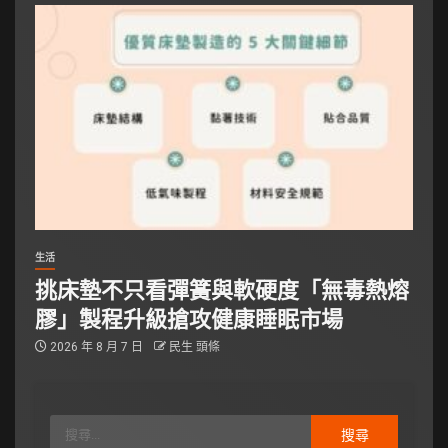
生活
挑床墊不只看彈簧與軟硬度「無毒熱熔
膠」製程升級搶攻健康睡眠市場
2026 年 8 月 7 日
民生 頭條