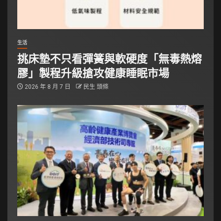
生活
挑床墊不只看彈簧與軟硬度「無毒熱熔
膠」製程升級搶攻健康睡眠市場
2026 年 8 月 7 日
民生 頭條