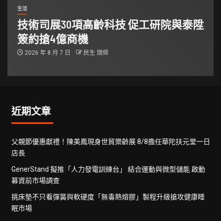
生活
技術司展30項高齡科技 促工研院與泰陞
簽約搶4億商機
2026 年 8 月 7 日
民生 頭條
近期文章
父親節優惠獻禮！陳美鳳現身世貿樂齡展 8/8擔任華陀扶元堂一日
店長
GenerStand 擬推「人力發電訓練台」 結合運動與微型儲能 啟動
募資前市場調查
挑床墊不只看彈簧與軟硬度「無毒熱熔膠」製程升級搶攻健康睡
眠市場