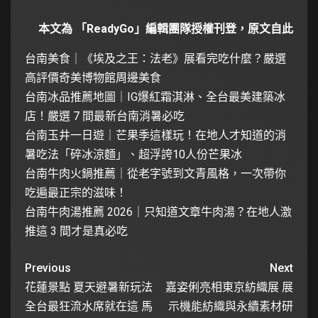
本文為 「ReadyGo」編輯團隊授權刊登，
原文自此
台南美食｜《埃及之王：法老》展看完吃什麼？嚴選
高評價奇美博物館周邊美食
台南冰品推薦地圖｜IG爆紅霜淇淋、全台最美建築冰
店！嚴選 7 間最新台南消暑必吃
台南玉井一日遊｜芒果季這樣玩！在地人才知道的消
暑吃法「碎冰涼麵」、超浮誇10人份芒果冰
台南牛肉火鍋推薦｜從老字號到文青風格，一次帶你
吃遍最正宗的滋味！
台南牛肉湯推薦 2026｜只知道文章牛肉湯？在地人激
推這 3 間才是真必吃
Previous
Next
花蓮景點 夏天避暑新玩法
嘉姿俐亮相東京紡織展 展
全台最狂流水席就在這 馬
示機能紡織與永續素材研