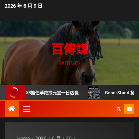
2026 年 8 月 9 日
百傳媒
BAITIMES
 8/8擔任華陀扶元堂一日店長
GenerStand 擬推「人
Home
2026
6 月
30