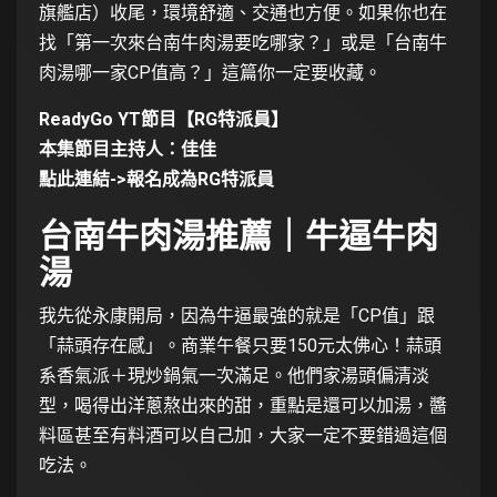
旗艦店）收尾，環境舒適、交通也方便。如果你也在
找「第一次來台南牛肉湯要吃哪家？」或是「台南牛
肉湯哪一家CP值高？」這篇你一定要收藏。
ReadyGo YT節目【RG特派員】
本集節目主持人：佳佳
點此連結->
報名成為RG特派員
台南牛肉湯推薦｜牛逼牛肉
湯
我先從永康開局，因為牛逼最強的就是「CP值」跟
「蒜頭存在感」。商業午餐只要150元太佛心！蒜頭
系香氣派＋現炒鍋氣一次滿足。他們家湯頭偏清淡
型，喝得出洋蔥熬出來的甜，重點是還可以加湯，醬
料區甚至有料酒可以自己加，大家一定不要錯過這個
吃法。