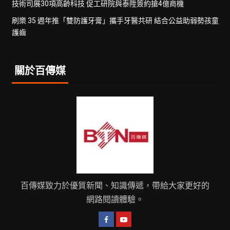
技術司展30項高齡科技 促工研院與泰陞簽約搶4億商機
刷樂 35 週年推「雙防護牙膏」攜手牙醫共研 結合公益助弱勢孩童
護齒
關於百傳媒
百傳媒致力於優質新聞、知識傳遞，帶給大家更好的
網路閱讀體驗。