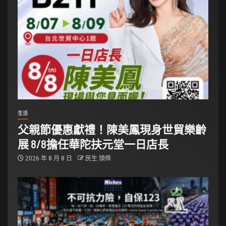
生活
父親節優惠獻禮！陳美鳳現身世貿樂齡
展 8/8擔任華陀扶元堂一日店長
2026 年 8 月 8 日
民生 頭條