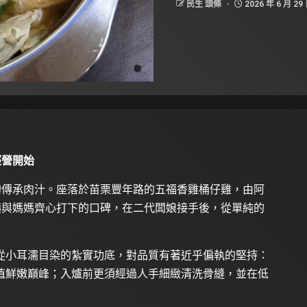
民生 頭條
2026 年 6 月 29
經營開始
年的傳承肉汁。座落於苗栗豐年路的五福香雞桶仔雞，由阿
阿姨與媽媽齊心打下的口碑，在二代闆娘接手後，從單純的
從小耳濡目染的紮實功底，對品質有著近乎偏執的堅持：
質正值鮮嫩巔峰；入爐前更須經過人手細緻清洗骨縫，並在低