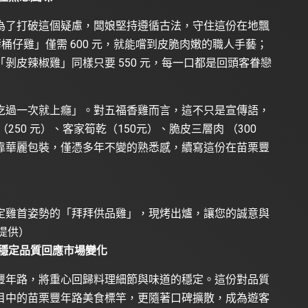
為了打破這個疑慮，闆娘堅持遵循古法，守住這份在地飄
烤桶仔雞」僅需 600 元，就能嚐到皮脆肉嫩的職人手藝；
剝皮辣椒雞」同樣只要 550 元，每一口都是回頭客眷戀
吃過一次就上癮」。對五福香雞而言，這不只是宣傳語，
50 元）、客家筍乾（150元）、脆皮三層肉 （300
靠華麗包裝，僅憑多年不變的熟悉感，續寫這份在苗栗豐
定雞首姿勢的「拜拜供品雞」，現烤出爐，讓您的誠意與
d.提供）
穩定品質回應市場變化
豐年路，將重心回歸料理細節與味道的穩定。這份對品質
目中的苗栗豐年路美食標竿，更隨著口碑擴散，成為遊客