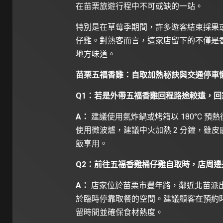
在苗栗旅遊行程中不可或缺的一站。
特別是在草莓季期間，許多遊客結束採果
仔雞。對熟客而言，這家店留下的不僅是
地方味道。
苗栗五福香雞：自取加熱秘訣與交通停車
Q1：若是外帶五福香雞回程路途較遠，
A：
建議使用氣炸鍋或烤箱以 180°C 預
使用微波爐，建議中火加熱 2 分鐘，雖
飯享用。
Q2：前往五福香雞桶仔雞自取時，店周
A：
店家位於苗栗市豐年路，鄰近北苗派
於臨時停靠取餐的空間。建議顧客在預約
留時間並確保食材熱度。