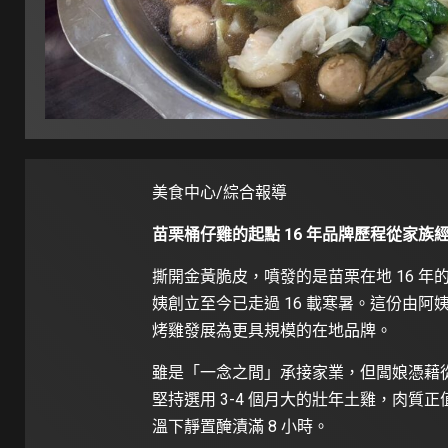
美食中心/綜合報導
苗栗桶仔雞的起點 16 年品牌歷程從家族
撕開金黃脆皮，噴發的是苗栗在地 16 
姨創立至今已走過 16 載寒暑。這份由
烤雞發展為更具規模的在地品牌。
雖是「一念之間」承接家業，但闆娘憑藉
堅持選用 3-4 個月大的壯年土雞，肉
溫下靜置醃漬滿 8 小時。