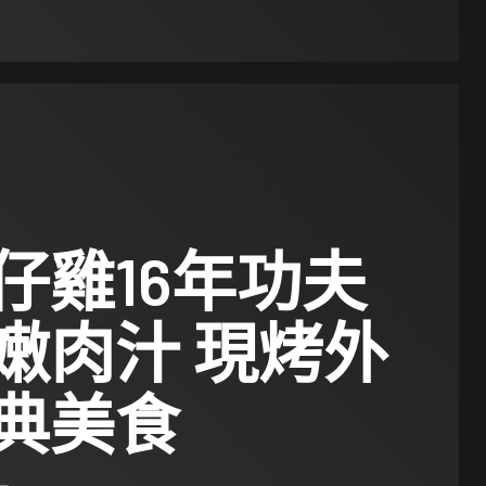
仔雞16年功夫
嫩肉汁 現烤外
典美食