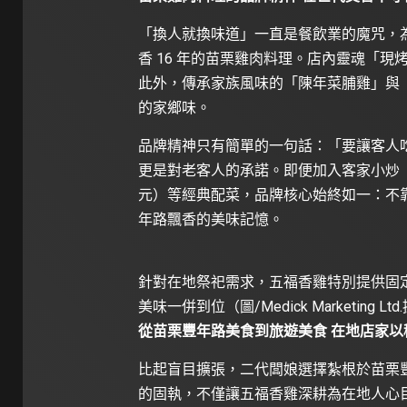
「換人就換味道」一直是餐飲業的魔咒，
香 16 年的苗栗雞肉料理。店內靈魂「現
此外，傳承家族風味的「陳年菜脯雞」與「
的家鄉味。
品牌精神只有簡單的一句話：「要讓客人
更是對老客人的承諾。即便加入客家小炒 （2
元）等經典配菜，品牌核心始終如一：不
年路飄香的美味記憶。
針對在地祭祀需求，五福香雞特別提供固
美味一併到位（圖/Medick Marketing Lt
從苗栗豐年路美食到旅遊美食 在地店家以
比起盲目擴張，二代闆娘選擇紮根於苗栗
的固執，不僅讓五福香雞深耕為在地人心