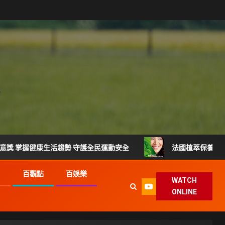
生活趨勢 守護全民運動安全
法國植萃保養品牌登台 VEINO
G
百觀點
百娛樂
WATCH
ONLINE