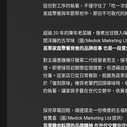
這份對工序的執著，不僅守住了「吃一次
家庭聚餐與年節祭祀中，那份不可取代的
超過 20 年的陳年老菜脯，燉煮出甘醇
間淬鍊的古早味（圖/Medick Marketing L
苗栗家庭聚餐背後的品牌故事 也是一段意
對五福香雞桶仔雞第二代經營者而言，接
憶。即便接班初期需從頭摸索，但憑藉成
份量。這家店已從日常餐飲，蛻變為苗栗
於「復刻原味」確保老饕們回頭尋味時，
的執著，讓家族手藝在世代交替中，依舊
採完草莓回程，順道提走一份噴香的五福
食驚喜（圖/Medick Marketing Ltd.提供）
苗栗雞肉料理的品牌精神 在世代交替中守