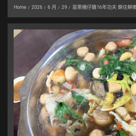
Home
2026
6 月
29
苗栗桶仔雞16年功夫 鎖住鮮