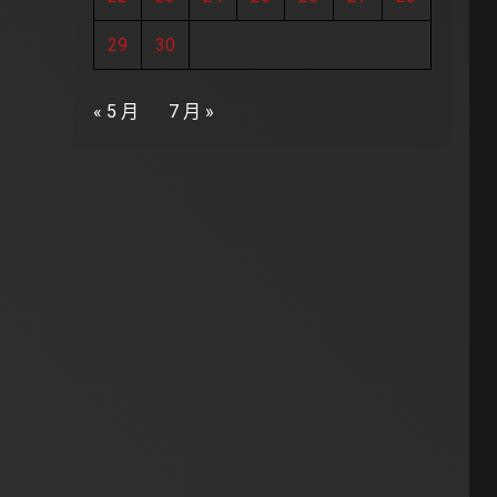
29
30
« 5 月
7 月 »