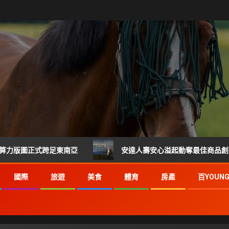
正式跨足東南亞
安達人壽安心溢起動奪最佳商品創意獎 掌握健康
國際
旅遊
美食
體育
房產
百YOUN