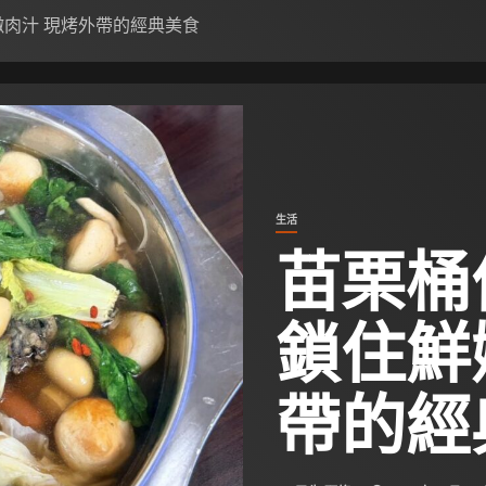
嫩肉汁 現烤外帶的經典美食
生活
苗栗桶
鎖住鮮
帶的經