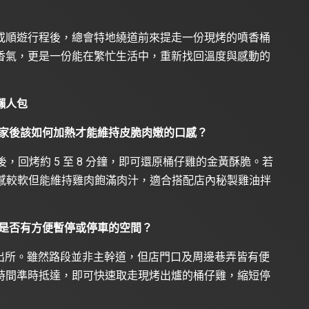
或順遊行程後，總會特地繞道前來提走一份現烤的噴香桶
香氣，更是一份能在繁忙生活中，重新找回溫度與感動的
懶人包
回家後該如何加熱才能維持皮脆肉嫩的口感？
熱後，回烤約 5 至 8 分鐘，即可還原桶仔雞的金黃酥脆。若
皮感較軟但能維持雞肉飽滿肉汁，適合搭配店內秘製雞油拌
邊是否有方便暫停或停車的空間？
出所。雖然路段並非主幹道，但店門口及周邊巷弄皆有便
時間準時抵達，即可快速取走現烤出爐的桶仔雞，縮短停