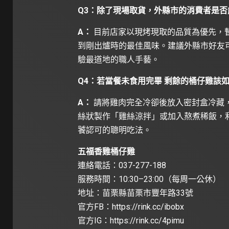
Q3：除了現場取貨，外縣市的消費者是否
A：
目前店家以現烤現取的品質為優先，
到剛出爐時的最佳風味。建議外縣市好友
驗最道地的職人手藝。
Q4：若當餐未食用完畢 剩餘的桶仔雞該
A：
請將雞肉完全冷卻後放入密封盒冷藏，
絲狀製作「雞絲涼拌」或加入熬煮稀飯，
饕認可的聰明吃法。
五福香雞桶仔雞
連絡電話：037-277-188
服務時間：10:30–23:00（每周一公休）
地址：苗栗縣苗栗市豐年路33號
官方FB：
https://rink.cc/ibobx
官方IG：
https://rink.cc/4pimu