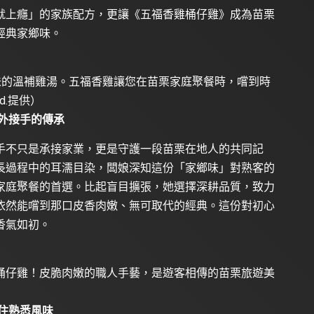
就上癮」的家族配方，更讓《五福香雞桶仔雞》成為苗栗
經典家鄉味。
入味的溫補雞湯。五福香雞讓您在苗栗家庭聚餐時，嚐到時
td.提供）
外接手的傳承
手不只是承接家業，更是守護一段苗栗在地人的共同記
長過程中的耳濡目染，闆娘深知這份「家鄉味」對熟客的
家庭聚餐的首選。比起盲目擴張，她選擇深耕品質，致力
依然能嚐到那口皮香肉嫩、無可取代的經典。這份對初心
香氣如初。
桶仔雞！皮脆肉嫩的職人手藝，是遊客相傳的苗栗旅遊美
住熟悉風味