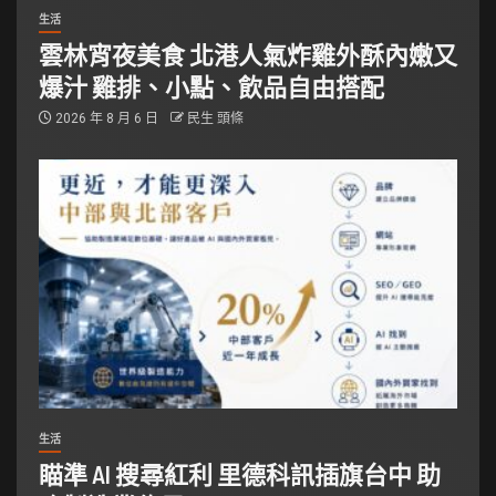
生活
雲林宵夜美食 北港人氣炸雞外酥內嫩又
爆汁 雞排、小點、飲品自由搭配
2026 年 8 月 6 日
民生 頭條
生活
瞄準 AI 搜尋紅利 里德科訊插旗台中 助