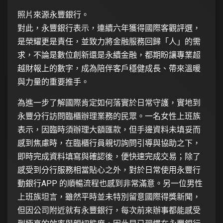
照片來源永豐銀行。
對此，永豐銀行表示，連續六年獲得國際客觀評選，
是榮耀更是責任，並致力將金融服務回歸「人」的需
求，不論是數位創新還是永續金融，都期盼讓專業超
越財報上的數字，成為陪伴客戶穩健成長、帶來溫暖
與力量的重要推手。
為進一步了解國際肯定如何落實於日常守護，實地到
永豐分行訪問臨櫃辦理業務的民眾。一名女性上班族
表示，因臨時須辦理大額匯款，但手邊資料未填妥而
感到焦慮時，在臨櫃行員親切詢問引導與協助之下，
即時完成資料填寫與確認後，便快速完成交易；除了
感受到分行服務相當貼心之外，對於日常使用永豐行
動銀行APP 的順暢流程也感到非常滿意。另一位男性
上班族坦言，雖然平時並未特別留意國際得獎新聞，
但因公司附近就有永豐銀行，每次前來辦事都能感受