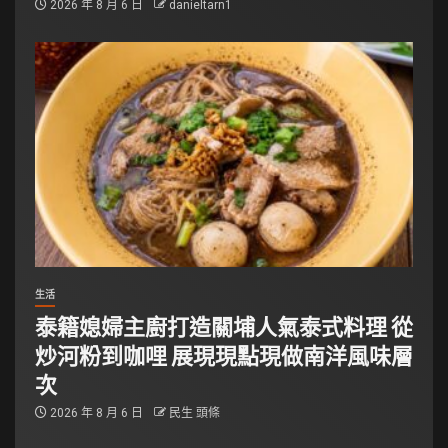
2026 年 8 月 6 日
danieltarn1
生活
泰籍媳婦主廚打造關埔人氣泰式料理 從
炒河粉到咖哩 展現現點現做南洋風味層
次
2026 年 8 月 6 日
民生 頭條