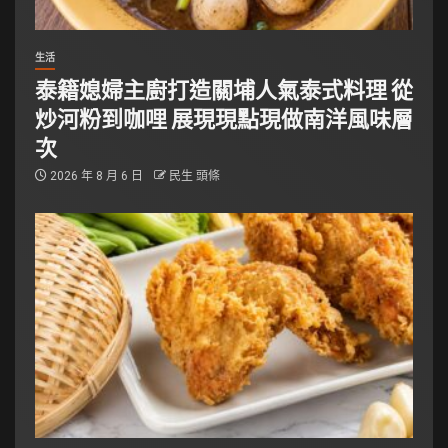
生活
泰籍媳婦主廚打造關埔人氣泰式料理 從
炒河粉到咖哩 展現現點現做南洋風味層
次
2026 年 8 月 6 日
民生 頭條