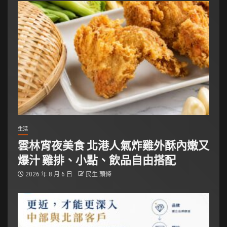
生活
雲林宵夜美食 北港人氣炸雞外酥內嫩又
爆汁 雞排、小點、飲品自由搭配
2026 年 8 月 6 日
民生 頭條