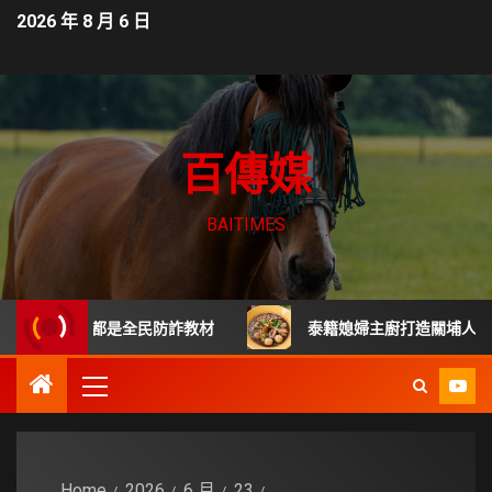
2026 年 8 月 6 日
百傳媒
BAITIMES
起詐騙都是全民防詐教材
泰籍媳婦主廚打造關埔人氣泰式料理
Home
2026
6 月
23