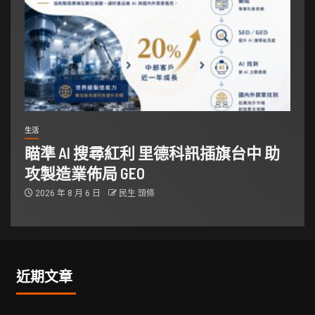
生活
瞄準 AI 搜尋紅利 里德科訊插旗台中 助
攻製造業佈局 GEO
2026 年 8 月 6 日
民生 頭條
近期文章