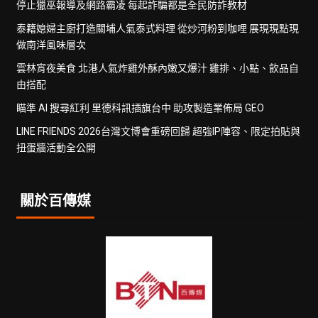
停止獵巫報導及網路霸凌 每起詐騙都是全民防詐教材
泰籍媳婦主廚打造關埔人氣泰式料理 從炒河粉到咖哩 展現現點現
做南洋風味層次
雲林宵夜美食 北港人氣炸雞外酥內嫩又爆汁 雞排、小點、飲品自
由搭配
瞄準 AI 搜尋紅利 里德科訊插旗台中 助攻製造業佈局 GEO
LINE FRIENDS 2026台灣文博會重磅回歸 超強IP陣容、限定拍貼與
扭蛋牆活動全公開
關於百傳媒