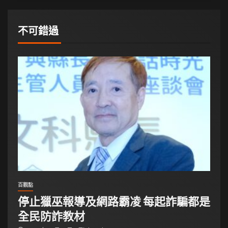
不可錯過
百觀點
停止獵巫報導及網路霸凌 每起詐騙都是
全民防詐教材