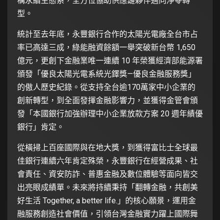
構永續生態系，全方位協助供應鏈夥伴邁向淨零轉
型。
統計至去年底，永豐銀行合作的太陽光電廠全台市占
率已高達三成，綠能融資餘額一舉突破新台幣 1,650
億元，更創下金融業唯一連續 10 年榮獲經濟部能源署
頒發「優良太陽光電系統光鐸獎—優良金融服務獎」
的傲人歷史紀錄。從支持全台逾170萬家中小企業的
創新轉型，到全面發揮金融影響力，並獲得金管會頒
發「本國銀行加強辦理中小企業放款方案 20 週年績優
銀行」肯定。
從橫掃上百座國際與在地大獎，到獲得富比士全球最
佳銀行連續六年肯定殊榮，永豐銀行在經營成果、社
會責任、資安防詐、普惠金融及數位體驗等面向皆交
出亮眼成績單。未來將持續秉持「翻轉金融，共創美
好生活 Together, a better life.」的核心願景，運用金
融服務創造社會價值，引領台灣金融實力躍上國際舞