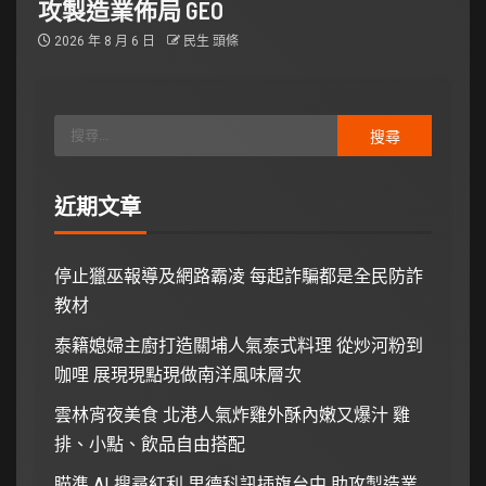
攻製造業佈局 GEO
2026 年 8 月 6 日
民生 頭條
近期文章
停止獵巫報導及網路霸凌 每起詐騙都是全民防詐
教材
泰籍媳婦主廚打造關埔人氣泰式料理 從炒河粉到
咖哩 展現現點現做南洋風味層次
雲林宵夜美食 北港人氣炸雞外酥內嫩又爆汁 雞
排、小點、飲品自由搭配
瞄準 AI 搜尋紅利 里德科訊插旗台中 助攻製造業