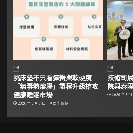
生活
生活
挑床墊不只看彈簧與軟硬度
技術司展
「無毒熱熔膠」製程升級搶攻
院與泰陞
健康睡眠市場
2026 年 8 月
2026 年 8 月 7 日
民生 頭條