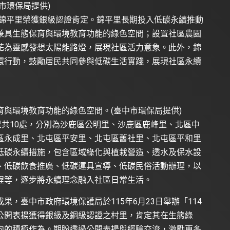
市環保局提供)
區錦平里榮獲銀級認證肯定。錦平里長期投入低碳永續推動
兼具生態保育與環境教育功能的綠色空間；設置社區農園
花為靈感發想太陽能路燈，展現社區活力意象。此外，錦
環行動，鼓勵居民共同參與低碳生活實踐，展現社區永續
與環境教育功能的綠色空間。(臺中市環保局提供)
里共10處，分別為沙鹿區公明里、沙鹿區鹿峰里、北區中
區永成里、北屯區平安里、北屯區舊社里、北屯區平和里
低碳永續措施，包含區域綠化與植栽營造、透水及保水設
、低碳飲食推廣、低碳運具宣導、低碳民俗活動辦理，以
課程等，逐步將永續理念融入社區日常生活。
，臺中市政府環境保護局於115年6月23日舉辦「114
公開表揚獲得銀級及銅級認證之村里，肯定其在生態綠
向的積極作為。期盼透過公開表揚與經驗交流，激勵更多