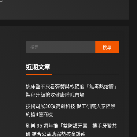
 日
近期文章
挑床墊不只看彈簧與軟硬度「無毒熱熔膠」
製程升級搶攻健康睡眠市場
技術司展30項高齡科技 促工研院與泰陞簽
約搶4億商機
刷樂 35 週年推「雙防護牙膏」攜手牙醫共
研 結合公益助弱勢孩童護齒