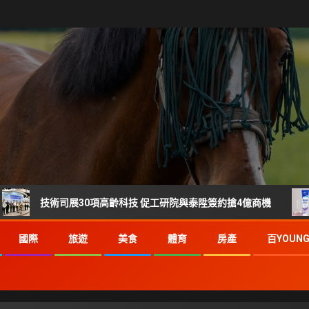
技術司展30項高齡科技 促工研院與泰陞簽約搶4億商機
刷樂
國際
旅遊
美食
體育
房產
百YOUN