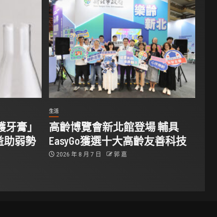
生活
防護牙膏」
高齡博覽會新北館登場 輔具
益助弱勢
EasyGo獲選十大高齡友善科技
2026 年 8 月 7 日
郭 嘉