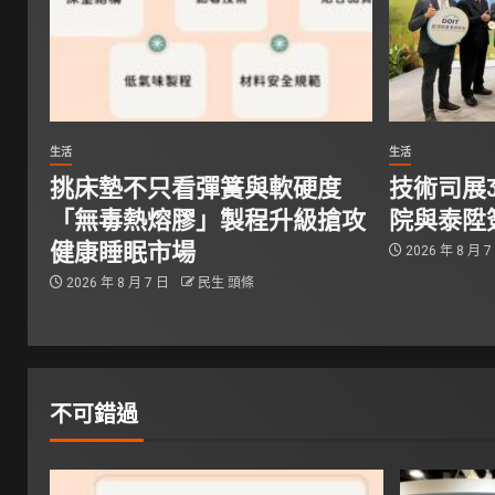
生活
生活
挑床墊不只看彈簧與軟硬度
技術司展
「無毒熱熔膠」製程升級搶攻
院與泰陞
健康睡眠市場
2026 年 8 月 
2026 年 8 月 7 日
民生 頭條
不可錯過