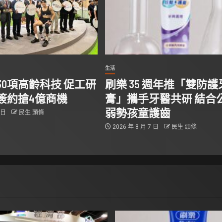
生活
30項高齡科技 促工研
刷樂 35 週年推「雙防護
簽約搶4億商機
膏」攜手牙醫共研 結合
弱勢孩童護齒
7 日
民生 頭條
2026 年 8 月 7 日
民生 頭條