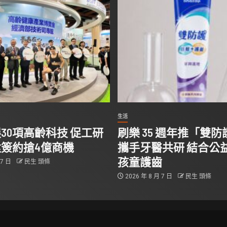
生活
30項高齡科技 促工研
刷樂 35 週年推「雙
簽約搶4億商機
攜手牙醫共研 結合公
孩童護齒
 7 日
民生 頭條
2026 年 8 月 7 日
民生 頭條