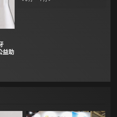
牙
公益助