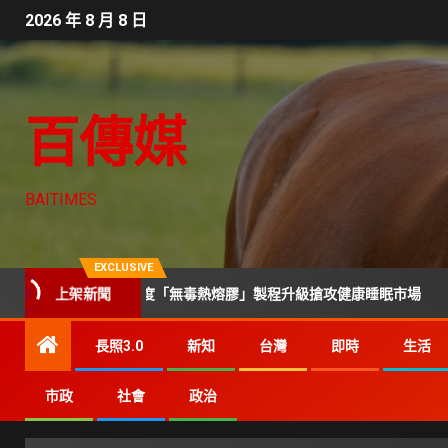
2026 年 8 月 8 日
百傳媒
BAITIMES
EXCLUSIVE
看彈簧與軟硬度「無毒熱熔膠」製程升級搶攻健康睡眠市場
上架新聞
長照3.0
新知
台灣
即時
生活
市政
社會
政治