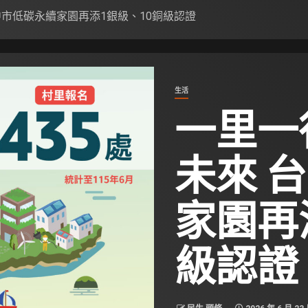
市低碳永續家園再添1銀級、10銅級認證
生活
一里一
未來 
家園再
級認證