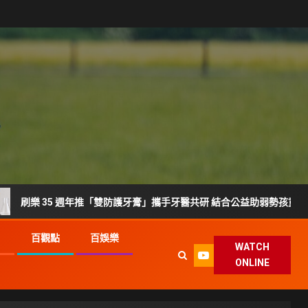
 35 週年推「雙防護牙膏」攜手牙醫共研 結合公益助弱勢孩童護齒
G
百觀點
百娛樂
WATCH
ONLINE