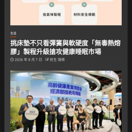
生活
挑床墊不只看彈簧與軟硬度「無毒熱熔
膠」製程升級搶攻健康睡眠市場
2026 年 8 月 7 日
民生 頭條