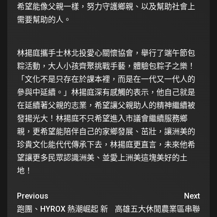
希望能像父親一樣，努力守護鄉親、以及幫助社會上
需要幫助的人。
林揚庭攜手士林北投愛心關懷協會，舉行了端午節包
粽活動，大人小孩齊聚挑戰手藝，體驗包粽子之樂！
「文化不是只存在於課本裡，而是在一代又一代人的
參與中延續。」林揚庭深有感觸的表示，他自己就是
在延續著父親的志業，希望讓父親助人的精神繼續被
發揚光大！林揚庭不只希望進入市議會繼續服務鄉
親，更希望能陪伴自己的家鄉發展、茁壯，讓洲美的
珍貴文化能代代傳承下去，林揚庭更直言，未來他希
望讓更多民眾認識洲美、並愛上洲美這塊美好的土
地！
Previous
Next
跑團、HYROX 熱潮崛起 新
高雄五大休閒農業區串聯