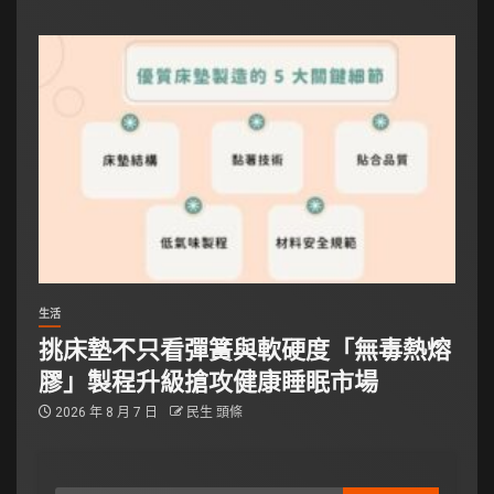
生活
挑床墊不只看彈簧與軟硬度「無毒熱熔
膠」製程升級搶攻健康睡眠市場
2026 年 8 月 7 日
民生 頭條