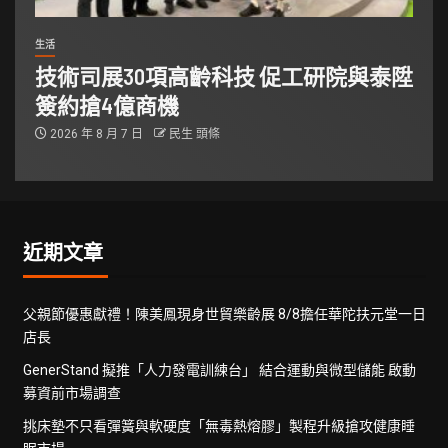
生活
技術司展30項高齡科技 促工研院與泰陞
簽約搶4億商機
2026 年 8 月 7 日
民生 頭條
近期文章
父親節優惠獻禮！陳美鳳現身世貿樂齡展 8/8擔任華陀扶元堂一日
店長
GenerStand 擬推「人力發電訓練台」 結合運動與微型儲能 啟動
募資前市場調查
挑床墊不只看彈簧與軟硬度「無毒熱熔膠」製程升級搶攻健康睡