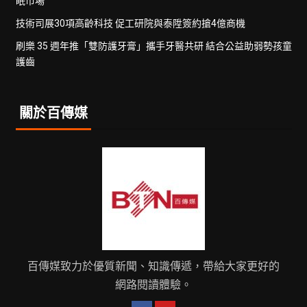
眠市場
技術司展30項高齡科技 促工研院與泰陞簽約搶4億商機
刷樂 35 週年推「雙防護牙膏」攜手牙醫共研 結合公益助弱勢孩童
護齒
關於百傳媒
百傳媒致力於優質新聞、知識傳遞，帶給大家更好的
網路閱讀體驗。