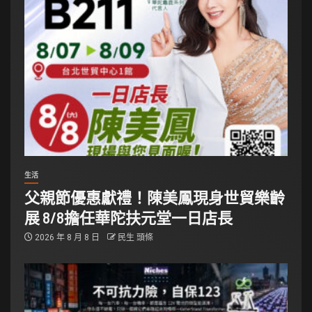
生活
父親節優惠獻禮！陳美鳳現身世貿樂齡
展 8/8擔任華陀扶元堂一日店長
2026 年 8 月 8 日
民生 頭條