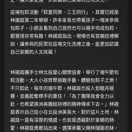
這場包粽活動「粽夏同樂．三王同行」，其實已經是
林揚庭
第二年舉辦，許多家長也帶著孩子一塊來參與
包粽子，小朋友看到自己居然也可以親手完成包粽，
都覺得非常有趣！林揚庭指出，現場也有宮廟巡禮解
說，讓參與的民眾在這場文化洗禮之後，能更加認識
自己家鄉的人文底蘊！
林揚庭攜手士林北投愛心關懷協會，舉行了端午節包
粽活動，大人小孩齊聚挑戰手藝，體驗包粽子之樂！
不只如此，每年的端午節，林揚庭也投入划龍舟競
賽，並擔起奪標手的重任！「為了團隊我會全力以
赴，也希望將洲美團結拚搏的精神傳承下去。」林揚
庭表示自己從小在北投洲美長大，對於這片土地，林
揚庭一直有深厚的情感。也就是憑藉對於家鄉的熱
愛，林揚庭勇敢站出來，選擇承襲父親林瑞圖衣缽，