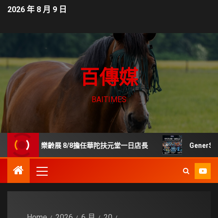
2026 年 8 月 9 日
百傳媒
BAITIMES
世貿樂齡展 8/8擔任華陀扶元堂一日店長
GenerStan
Home
2026
6 月
20