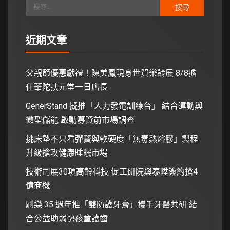
近期文章
父親節優惠獻禮！陳美鳳現身世貿樂齡展 8/8擔
任華陀扶元堂一日店長
GenerStand 擬推「人力發電訓練台」 結合運動與
微型儲能 啟動募資前市場調查
挑床墊不只看彈簧與軟硬度「無毒熱熔膠」製程
升級搶攻健康睡眠市場
技術司展30項高齡科技 促工研院與泰陞簽約搶4
億商機
刷樂 35 週年推「雙防護牙膏」攜手牙醫共研 結
合公益助弱勢孩童護齒