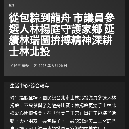
生活
從包粽到龍舟 市議員參
選人林揚庭守護家鄉 延
續林瑞圖拚搏精神深耕
士林北投
民生 頭條
2026 年 6 月 20 日
生活中心/綜合報導
端午連假登場，國民黨台北市士林北投議員參選人林
揚庭，不只參與了划龍舟比賽；林揚庭更攜手士林北
投愛心關懷協會，在「洲美三王宮」舉行了包粽子活
動，大小朋友一邊包粽子，一邊認識洲美三王宮的歷
史，讓大家更進一步認識自己家鄉的在地文化！