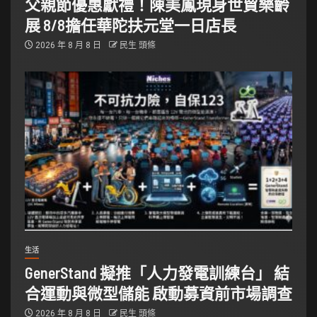
父親節優惠獻禮！陳美鳳現身世貿樂齡
展 8/8擔任華陀扶元堂一日店長
2026 年 8 月 8 日
民生 頭條
生活
GenerStand 擬推「人力發電訓練台」 結
合運動與微型儲能 啟動募資前市場調查
2026 年 8 月 8 日
民生 頭條