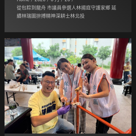
從包粽到龍舟 市議員參選人林揚庭守護家鄉 延
續林瑞圖拚搏精神深耕士林北投