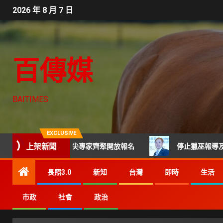
2026 年 8 月 7 日
百傳媒
BAITIMES
EXCLUSIVE
上架新聞
技CTO班 頂尖專家齊聚開放報名
停止獵巫報導及網路霸凌 
長照3.0
新知
台灣
即時
生活
市政
社會
政治