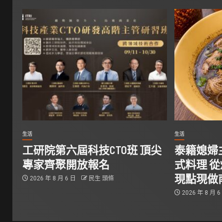
生活
生活
工研院第六屆科技CTO班 頂尖
泰籍媳婦
專家齊聚開放報名
式料理 
現點現做
2026 年 8 月 6 日
民生 頭條
2026 年 8 月 