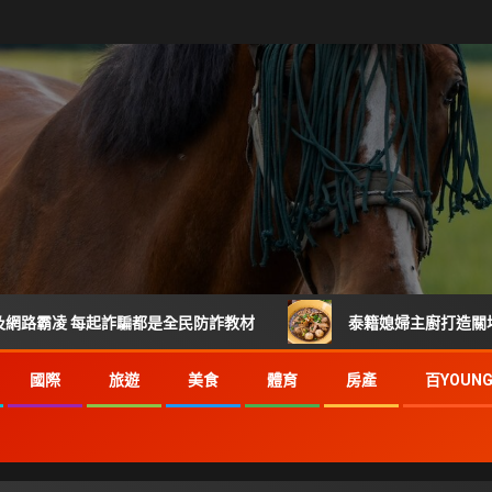
每起詐騙都是全民防詐教材
泰籍媳婦主廚打造關埔人氣泰式料
國際
旅遊
美食
體育
房產
百YOUN