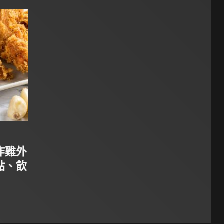
炸雞外
點、飲