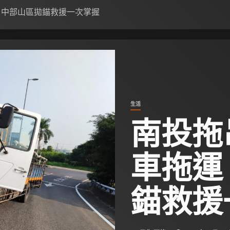
、中部山區拋錨救援一次掌握
生活
南投拖
車拖運
錨救援