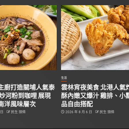
生活
主廚打造關埔人氣泰
雲林宵夜美食 北港人氣
從炒河粉到咖哩 展現
酥內嫩又爆汁 雞排、小
南洋風味層次
品自由搭配
6 日
民生 頭條
2026 年 8 月 6 日
民生 頭條