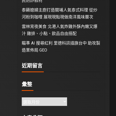
民防詐教材
泰籍媳婦主廚打造關埔人氣泰式料理 從炒
河粉到咖哩 展現現點現做南洋風味層次
雲林宵夜美食 北港人氣炸雞外酥內嫩又爆
汁 雞排、小點、飲品自由搭配
瞄準 AI 搜尋紅利 里德科訊插旗台中 助攻製
造業佈局 GEO
近期留言
彙整