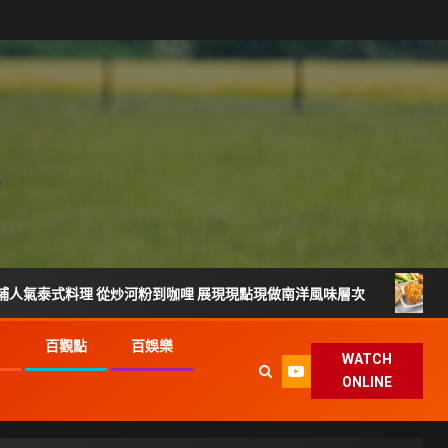
理 從炒河粉到咖哩 展現現點現做南洋風味層次
雲林宵夜美
G
百觀點
百娛樂
WATCH
ONLINE