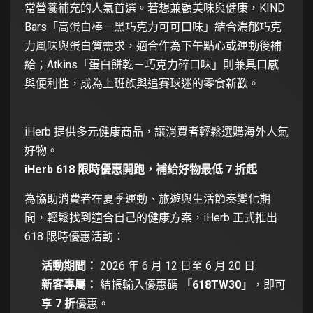
常營養補充的人氣首選。若想兼顧美味與健康，KIND
Bars「高蛋白棒－黑巧克力可可口味」結合濃郁巧克
力風味與蛋白質需求，適合作為下午點心或運動後補
給；Atkins「蛋白餅乾－巧克力碎口味」則兼具口感
與便利性，成為上班族與追賽球迷的零食新歡。
iHerb 提供多元健康商品，讓消費者輕鬆選購海外人氣
好物。
iHerb 618 限時優惠開跑，補給好物最低 7 折起
為協助消費者在夏季運動、旅遊與生活節奏變化期
間，輕鬆找到適合自己的健康方案，iHerb 正式推出
618 限時優惠活動：
活動期間：
2026 年 6 月 12 日至 6 月 20 日
新客專屬：
結帳輸入優惠碼
「618TW30」
，即可
享
7 折
優惠。