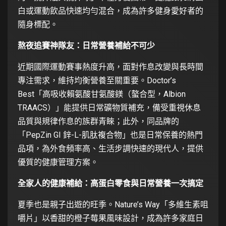
白或運動飲品快速均勻混合，成為許多健身愛好者的
隨身標配。
熬夜追賽神隊友：日常營養補給不可少
近期國際運動賽事熱度升高，面對作息改變與長時間
專注需求，維持均衡營養至關重要。Doctor’s
Best「高吸收賴氨酸甘氨酸鎂（螯合型，Albion
TRAACS）」能提供日常礦物質補充，備受重視休息
品質與規律作息的族群青睞；此外，同品牌的
「PepZin GI 鋅-L-肌肽複合物」也是日常保養的熱門
品項，為外食頻率高、生活步調快速的現代人，提供
優質的健康管理方案。
全家人的健康補給：高蛋白零食與日常營養一次搞定
夏季也是親子出遊的旺季。Nature’s Way「多維生素咀
嚼片」以香甜的橙子莓果風味設計，成為許多家庭日