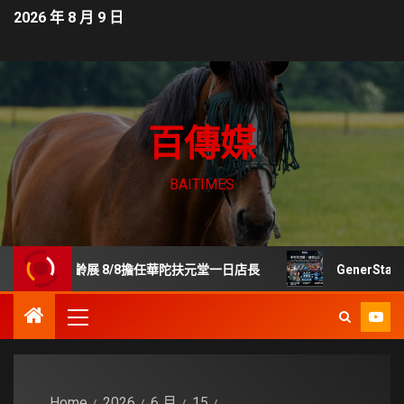
2026 年 8 月 9 日
百傳媒
BAITIMES
樂齡展 8/8擔任華陀扶元堂一日店長
GenerStand 
Home
2026
6 月
15