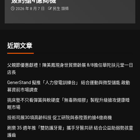
2026 年 8 月 7 日
民生 頭條
近期文章
父親節優惠獻禮！陳美鳳現身世貿樂齡展 8/8擔任華陀扶元堂一日
店長
GenerStand 擬推「人力發電訓練台」 結合運動與微型儲能 啟動
募資前市場調查
挑床墊不只看彈簧與軟硬度「無毒熱熔膠」製程升級搶攻健康睡
眠市場
技術司展30項高齡科技 促工研院與泰陞簽約搶4億商機
刷樂 35 週年推「雙防護牙膏」攜手牙醫共研 結合公益助弱勢孩童
護齒