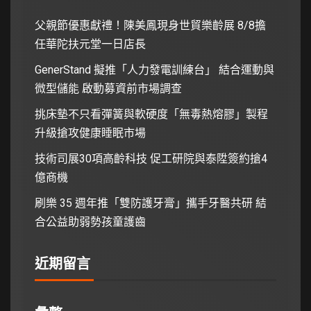
父親節優惠獻禮！陳美鳳現身世貿樂齡展 8/8擔
任華陀扶元堂一日店長
GenerStand 擬推「人力發電訓練台」 結合運動與
微型儲能 啟動募資前市場調查
挑床墊不只看彈簧與軟硬度「無毒熱熔膠」製程
升級搶攻健康睡眠市場
技術司展30項高齡科技 促工研院與泰陞簽約搶4
億商機
刷樂 35 週年推「雙防護牙膏」攜手牙醫共研 結
合公益助弱勢孩童護齒
近期留言