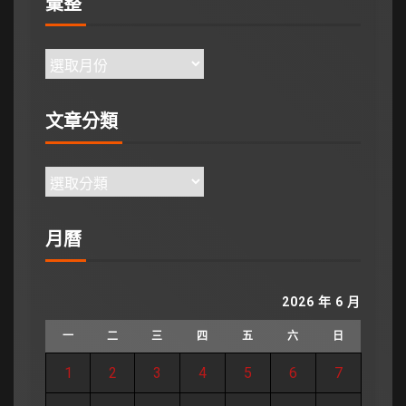
彙整
文章分類
月曆
2026 年 6 月
一
二
三
四
五
六
日
1
2
3
4
5
6
7