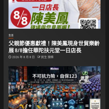
生活
父親節優惠獻禮！陳美鳳現身世貿樂齡
展 8/8擔任華陀扶元堂一日店長
2026 年 8 月 8 日
民生 頭條