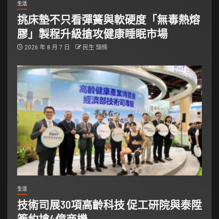
生活
挑床墊不只看彈簧與軟硬度「無毒熱熔
膠」製程升級搶攻健康睡眠市場
2026 年 8 月 7 日
民生 頭條
生活
技術司展30項高齡科技 促工研院與泰陞
簽約搶4億商機