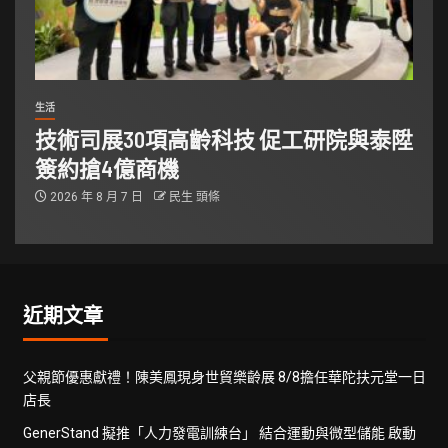
生活
技術司展30項高齡科技 促工研院與泰陞
簽約搶4億商機
2026 年 8 月 7 日
民生 頭條
近期文章
父親節優惠獻禮！陳美鳳現身世貿樂齡展 8/8擔任華陀扶元堂一日
店長
GenerStand 擬推「人力發電訓練台」 結合運動與微型儲能 啟動