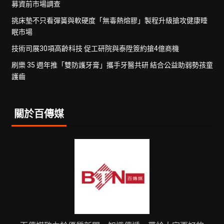
募資前市場調查
挑床墊不只看彈簧與軟硬度「無毒熱熔膠」製程升級搶攻健康睡
眠市場
技術司展30項高齡科技 促工研院與泰陞簽約搶4億商機
刷樂 35 週年推「雙防護牙膏」攜手牙醫共研 結合公益助弱勢孩童
護齒
關於百傳媒