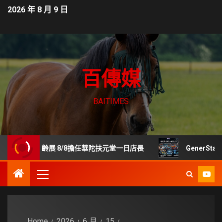
2026 年 8 月 9 日
百傳媒
BAITIMES
貿樂齡展 8/8擔任華陀扶元堂一日店長
GenerStand
Home
2026
6 月
15