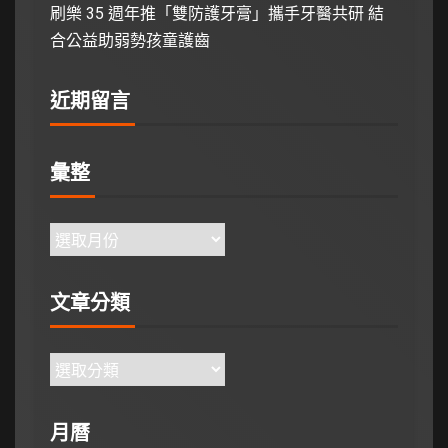
刷樂 35 週年推「雙防護牙膏」攜手牙醫共研 結
合公益助弱勢孩童護齒
近期留言
彙整
文章分類
月曆