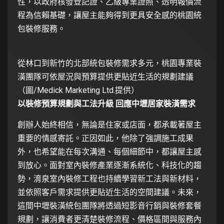
性，以政府核發登記證、乙級專業證照、透明報價流
程為信賴基礎，讓屋主能夠得到更具安全感的桃園統
包裝修服務。
從林口到新竹的北部統包裝修需求多元，桃園專業裝
潢團隊可依屋況與預算提供更貼近生活的規劃建議
（圖/Medick Marketing Ltd.提供）
以裝修預算規劃與工法升級 回應中壢居家裝潢需求
創辦人始終相信，無論是住家或店面，都承載著屋主
重要的情感寄託。正因如此，他除了強調施工成果
外，也希望能在每次溝通、每個細節中，都讓屋主感
到放心。面對室內裝修產業逐漸系統化、科技化的趨
勢，淯泉室內裝修工程也持續學習新工法與新材料，
並依照客戶需求提供更貼近生活的空間建議。未來，
這間中壢裝潢統包團隊將透過短影音行銷與裝修套餐
規劃，讓消費者更清楚裝修流程、價格區間與服務內