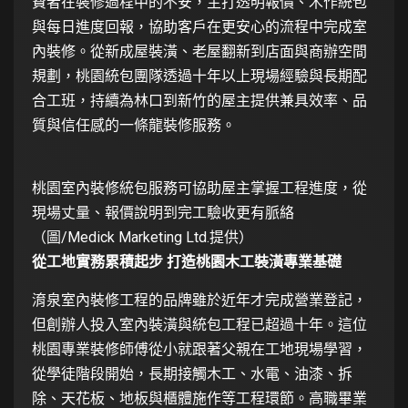
費者在裝修過程中的不安，主打透明報價、木作統包
與每日進度回報，協助客戶在更安心的流程中完成室
內裝修。從新成屋裝潢、老屋翻新到店面與商辦空間
規劃，桃園統包團隊透過十年以上現場經驗與長期配
合工班，持續為林口到新竹的屋主提供兼具效率、品
質與信任感的一條龍裝修服務。
桃園室內裝修統包服務可協助屋主掌握工程進度，從
現場丈量、報價說明到完工驗收更有脈絡
（圖/Medick Marketing Ltd.提供）
從工地實務累積起步 打造桃園木工裝潢專業基礎
淯泉室內裝修工程的品牌雖於近年才完成營業登記，
但創辦人投入室內裝潢與統包工程已超過十年。這位
桃園專業裝修師傅從小就跟著父親在工地現場學習，
從學徒階段開始，長期接觸木工、水電、油漆、拆
除、天花板、地板與櫃體施作等工程環節。高職畢業