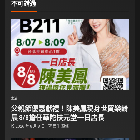
不可錯過
生活
父親節優惠獻禮！陳美鳳現身世貿樂齡
展 8/8擔任華陀扶元堂一日店長
2026 年 8 月 8 日
民生 頭條