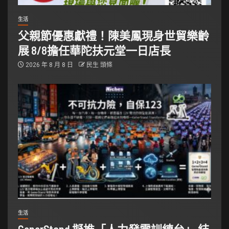
生活
父親節優惠獻禮！陳美鳳現身世貿樂齡
展 8/8擔任華陀扶元堂一日店長
2026 年 8 月 8 日
民生 頭條
生活
GenerStand 擬推「人力發電訓練台」 結