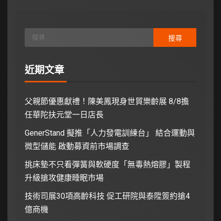
近期文章
父親節優惠獻禮！陳美鳳現身世貿樂齡展 8/8擔
任華陀扶元堂一日店長
GenerStand 擬推「人力發電訓練台」 結合運動與
微型儲能 啟動募資前市場調查
挑床墊不只看彈簧與軟硬度「無毒熱熔膠」製程
升級搶攻健康睡眠市場
技術司展30項高齡科技 促工研院與泰陞簽約搶4
億商機