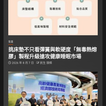
生活
挑床墊不只看彈簧與軟硬度「無毒熱熔
膠」製程升級搶攻健康睡眠市場
2026 年 8 月 7 日
民生 頭條