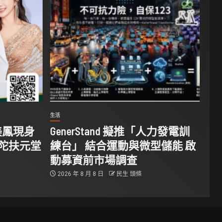
生活
美鳳現身
GenerStand 擬推「人力發電訓
華陀扶元堂
練台」 結合運動與微型儲能 啟
動募資前市場調查
2026 年 8 月 8 日
民生 頭條