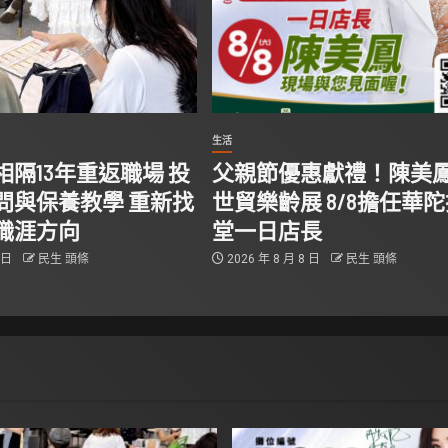
生活
隔13年重返職場 投
父親節優惠獻禮！陳美
問與保養教學 重新找
世貿樂齡展 8/8擔任華
職涯方向
堂一日店長
9 日
民生 頭條
2026 年 8 月 8 日
民生 頭條