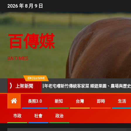
2026 年 8 月 9 日
百傳媒
BAITIMES
EXCLUSIVE
上架新聞
提案 走進百年老宅嚐新竹傳統客家菜 順遊果園、農場與歷史景點
長照3.0
新知
台灣
即時
生活
市政
社會
政治