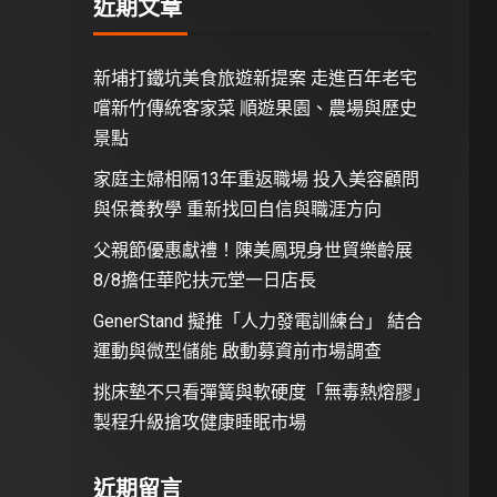
近期文章
新埔打鐵坑美食旅遊新提案 走進百年老宅
嚐新竹傳統客家菜 順遊果園、農場與歷史
景點
家庭主婦相隔13年重返職場 投入美容顧問
與保養教學 重新找回自信與職涯方向
父親節優惠獻禮！陳美鳳現身世貿樂齡展
8/8擔任華陀扶元堂一日店長
GenerStand 擬推「人力發電訓練台」 結合
運動與微型儲能 啟動募資前市場調查
挑床墊不只看彈簧與軟硬度「無毒熱熔膠」
製程升級搶攻健康睡眠市場
近期留言