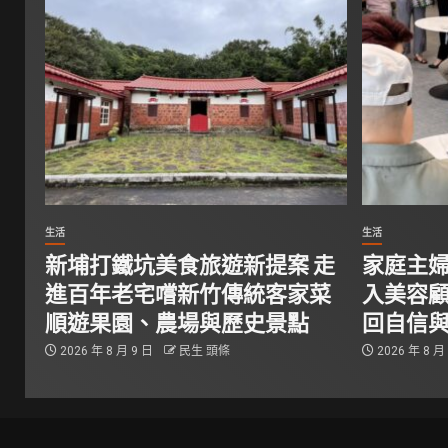
生活
生活
新埔打鐵坑美食旅遊新提案 走
家庭主婦
進百年老宅嚐新竹傳統客家菜
入美容顧
順遊果園、農場與歷史景點
回自信
2026 年 8 月 9 日
民生 頭條
2026 年 8 月