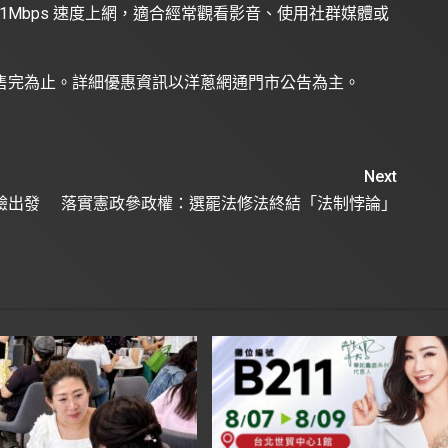
21Mbps 速度上網，適合經常觀看影音、使用社群媒體或
售完為止。詳細優惠資訊以洋蔥網通門市公告為主。
Next
驗出發
落實憲政參政權：選罷法修法終結「法制悖論」