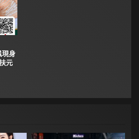
鳳現身
陀扶元