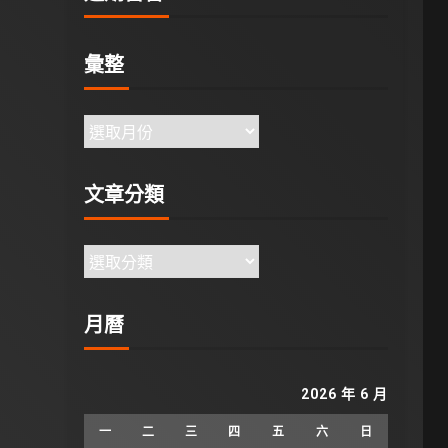
彙整
文章分類
月曆
2026 年 6 月
一
二
三
四
五
六
日