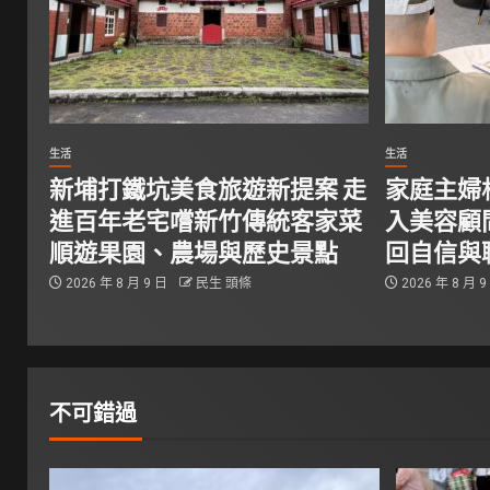
生活
生活
新埔打鐵坑美食旅遊新提案 走
家庭主婦相
進百年老宅嚐新竹傳統客家菜
入美容顧
順遊果園、農場與歷史景點
回自信與
2026 年 8 月 9 日
民生 頭條
2026 年 8 月 
不可錯過