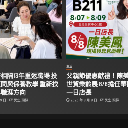
生活
相隔13年重返職場 投
父親節優惠獻禮！陳
問與保養教學 重新找
世貿樂齡展 8/8擔任
與職涯方向
一日店長
 9 日
民生 頭條
2026 年 8 月 8 日
民生 頭條