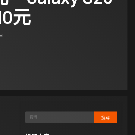
10元
 日