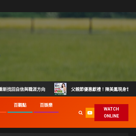
與職涯方向
父親節優惠獻禮！陳美鳳現身世貿樂齡展 8/8擔
G
百觀點
百娛樂
WATCH
ONLINE