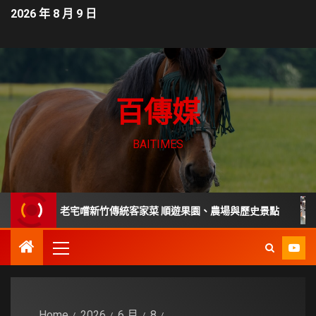
2026 年 8 月 9 日
百傳媒
BAITIMES
進百年老宅嚐新竹傳統客家菜 順遊果園、農場與歷史景點
家
Home
2026
6 月
8