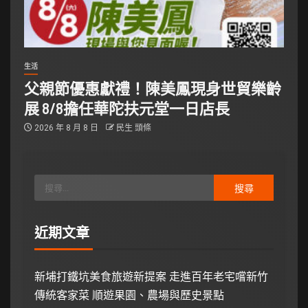
生活
父親節優惠獻禮！陳美鳳現身世貿樂齡
展 8/8擔任華陀扶元堂一日店長
2026 年 8 月 8 日
民生 頭條
近期文章
新埔打鐵坑美食旅遊新提案 走進百年老宅嚐新竹
傳統客家菜 順遊果園、農場與歷史景點