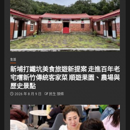
生活
新埔打鐵坑美食旅遊新提案 走進百年老
宅嚐新竹傳統客家菜 順遊果園、農場與
歷史景點
2026 年 8 月 9 日
民生 頭條