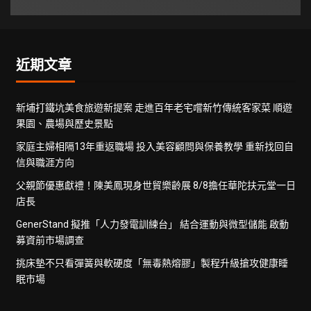
近期文章
新埔打鐵坑美食旅遊新提案 走進百年老宅嚐新竹傳統客家菜 順遊
果園、農場與歷史景點
家庭主婦相隔13年重返職場 投入美容顧問與保養教學 重新找回自
信與職涯方向
父親節優惠獻禮！陳美鳳現身世貿樂齡展 8/8擔任華陀扶元堂一日
店長
GenerStand 擬推「人力發電訓練台」 結合運動與微型儲能 啟動
募資前市場調查
挑床墊不只看彈簧與軟硬度「無毒熱熔膠」製程升級搶攻健康睡
眠市場