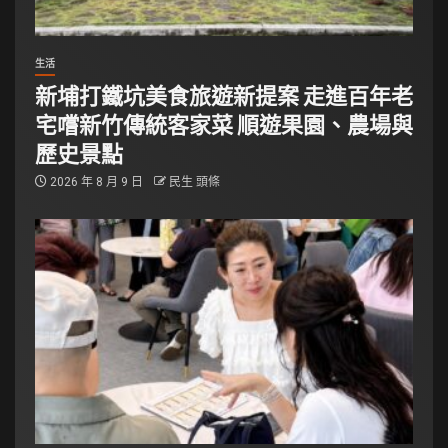
生活
新埔打鐵坑美食旅遊新提案 走進百年老
宅嚐新竹傳統客家菜 順遊果園、農場與
歷史景點
2026 年 8 月 9 日
民生 頭條