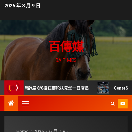
2026 年 8 月 9 日
百傳媒
BAITIMES
貿樂齡展 8/8擔任華陀扶元堂一日店長
GenerStand
Home
2026
6 月
8