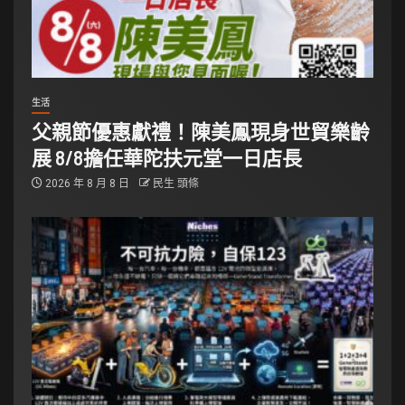
生活
父親節優惠獻禮！陳美鳳現身世貿樂齡
展 8/8擔任華陀扶元堂一日店長
2026 年 8 月 8 日
民生 頭條