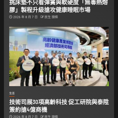
挑床墊不只看彈簧與軟硬度「無毒熱熔
膠」製程升級搶攻健康睡眠市場
2026 年 8 月 7 日
民生 頭條
生活
技術司展30項高齡科技 促工研院與泰陞
簽約搶4億商機
2026 年 8 月 7 日
民生 頭條