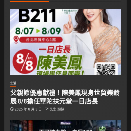
生活
父親節優惠獻禮！陳美鳳現身世貿樂齡
展 8/8擔任華陀扶元堂一日店長
2026 年 8 月 8 日
民生 頭條