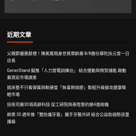
近期文章
父親節優惠獻禮！陳美鳳現身世貿樂齡展 8/8擔任華陀扶元堂一日
店長
GenerStand 擬推「人力發電訓練台」 結合運動與微型儲能 啟動
募資前市場調查
挑床墊不只看彈簧與軟硬度「無毒熱熔膠」製程升級搶攻健康睡
眠市場
技術司展30項高齡科技 促工研院與泰陞簽約搶4億商機
刷樂 35 週年推「雙防護牙膏」攜手牙醫共研 結合公益助弱勢孩童
護齒