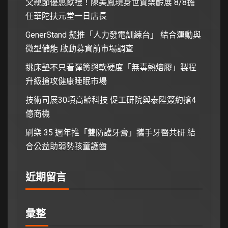
父親節優惠獻禮！陳美鳳現身世貿樂齡展 8/8擔
任華陀扶元堂一日店長
GenerStand 擬推「人力發電訓練台」 結合運動與
微型儲能 啟動募資前市場調查
挑床墊不只看彈簧與軟硬度「無毒熱熔膠」製程
升級搶攻健康睡眠市場
技術司展30項高齡科技 促工研院與泰陞簽約搶4
億商機
刷樂 35 週年推「雙防護牙膏」攜手牙醫共研 結
合公益助弱勢孩童護齒
近期留言
彙整