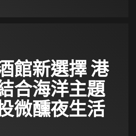
酒館新選擇 港
結合海洋主題
投微醺夜生活