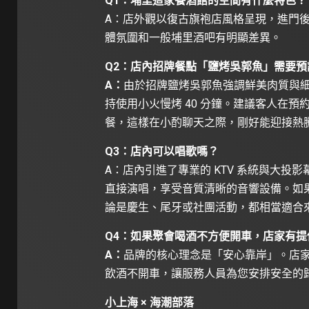
Q1：埔里這家餐酒館的空間有什麼特色？
A：店外觀以復古旗袍店風格呈現，進門
體氛圍和一般埔里酒吧有明顯差異。
Q2：店內招牌餐點「鹽烤吳郭魚」需要預訂
A：
由於招牌鹽烤吳郭魚強調鮮美肉質與
持使用小火慢烤 40 分鐘。建議客人在
餐，這樣在小酌聊天之際，剛好能迎接熱
Q3：店內可以唱歌嗎？
A：店內引進了專業的 KTV 系統與大
直接演唱，享受音質清晰的音響設備。如
論是慶生、尾牙或社團活動，都相當適合
Q4：如果聚會喝酒不方便開車，店家有提
A：
品牌的核心理念是「安心靠岸」。店
飲酒不開車，讓服務人員為您安排安全的
小上海 × 海潮部落