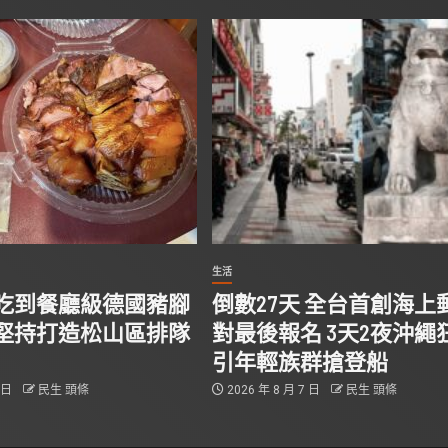
生活
吃到餐廳級德國豬腳
倒數27天 全台首創海上
堅持打造松山區排隊
對最後報名 3天2夜沖繩
引年輕族群搶登船
7 日
民生 頭條
2026 年 8 月 7 日
民生 頭條