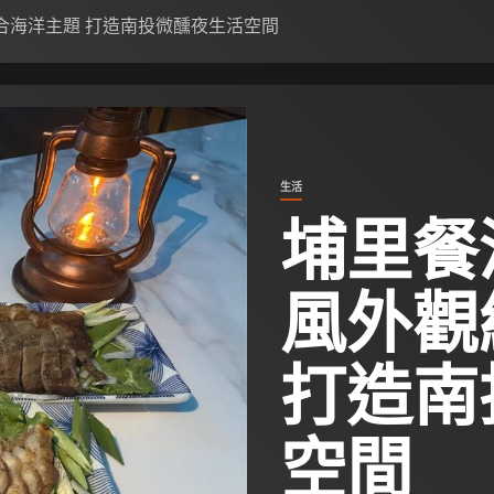
合海洋主題 打造南投微醺夜生活空間
生活
埔里餐
風外觀
打造南
空間