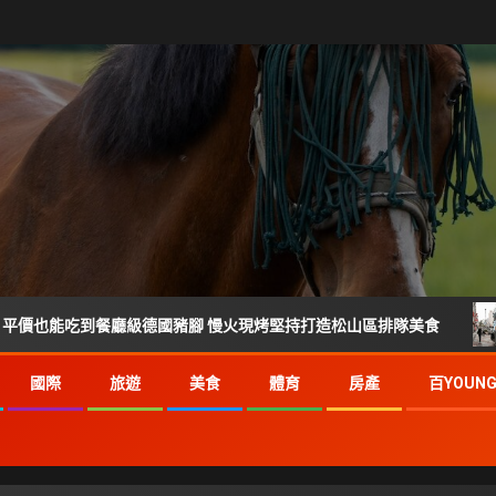
到餐廳級德國豬腳 慢火現烤堅持打造松山區排隊美食
倒數
國際
旅遊
美食
體育
房產
百YOUN