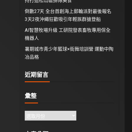
持打造松山區排隊美食
倒數27天 全台首創海上郵輪派對最後報名
3天2夜沖繩狂歡吸引年輕族群搶登船
AI智慧牧場升級 工研院發表畜牧專用保全
機器人
暑期城市青少年籃球×街舞培訓營 運動中陶
冶品格
近期留言
彙整