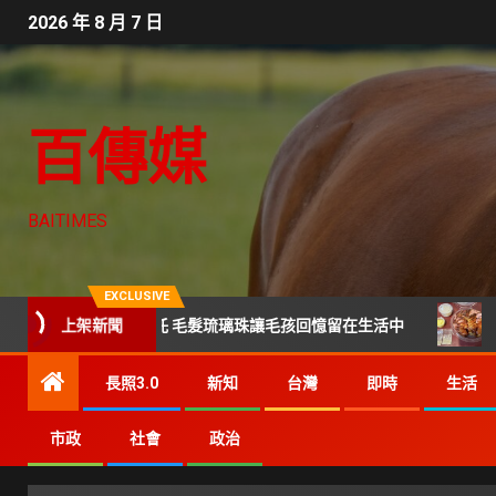
2026 年 8 月 7 日
百傳媒
BAITIMES
EXCLUSIVE
上架新聞
成告別後寄託 毛髮琉璃珠讓毛孩回憶留在生活中
平價也能吃
長照3.0
新知
台灣
即時
生活
市政
社會
政治