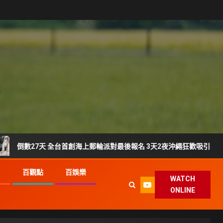
27天 全台首創海上郵輪派對最後報名 3天2夜沖繩狂歡吸引年輕族群搶登
G
百觀點
百娛樂
WATCH
ONLINE