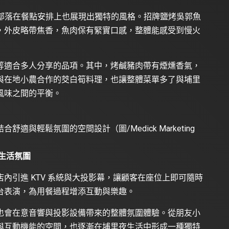
潮部落在餐點安排上也展現出獨特的風格。招牌鹽烤吳郭魚
，外皮略帶焦香，魚肉保有緊實口感，整體能感受到慢火
等適合多人分享的品項。其中，烤鹹豬肉帶有煙燻香氣，
與在地小農合作的茭白筍料理，也讓整體菜單多了與埔里
風味之間的平衡。
與輕鬆氛圍的空間設計（圖/Medick Marketing
生活氛圍
內引進 KTV 系統與大投影幕，讓顧客在座位上即可隨時
台表演，為用餐過程增添互動與樂趣。
也會在意音響與投影設備帶來的整體氛圍體驗。從朋友小
與互動機能的空間，也逐漸在埔里夜生活中形成一種獨特