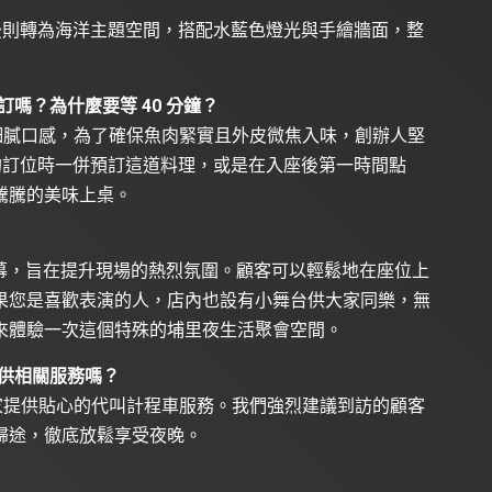
後則轉為海洋主題空間，搭配水藍色燈光與手繪牆面，整
嗎？為什麼要等 40 分鐘？
細膩口感，為了確保魚肉緊實且外皮微焦入味，創辦人堅
預約訂位時一併預訂這道料理，或是在入座後第一時間點
騰騰的美味上桌。
投影幕，旨在提升現場的熱烈氛圍。顧客可以輕鬆地在座位上
果您是喜歡表演的人，店內也設有小舞台供大家同樂，無
來體驗一次這個特殊的埔里夜生活聚會空間。
供相關服務嗎？
家提供貼心的代叫計程車服務。我們強烈建議到訪的顧客
歸途，徹底放鬆享受夜晚。