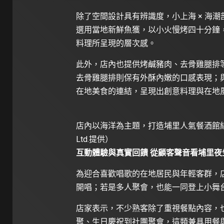
除了空間設計具有辨識度，小上海 × 海
選用當地新鮮魚獲，以小火慢烤四十分鐘
料理所呈現的層次感。
此外，店內也提供烤鹹豬肉、去骨雞腿排
去骨雞腿排則保有外酥內嫩的口感表現；
在地美食的連結，呈現出創意料理與在地
店內以海洋為主題，打造埔里人氣餐酒館結合舒適
Ltd.提供）
互動體驗與真實回饋 從顧客聲音看埔里夜
為迎合喜歡唱歌的在地居民與年輕客群，店
開唱；若是多人聚會，也能一同登上小舞
店家表示，不少熟客除了重視餐點內容，
聚、生日慶祝到社團聚會，這類兼具用餐