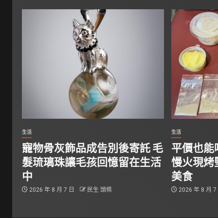
生活
生活
寵物骨灰飾品成告別後寄託 毛
平價也能
髮琉璃珠讓毛孩回憶留在生活
慢火現烤
中
美食
2026 年 8 月 7 日
民生 頭條
2026 年 8 月 