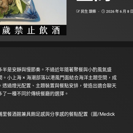
民生 頭條
2026 年 6 月 8 
多半是安靜與慢節奏。不過近年隨著聚餐與小酌風氣盛
。小上海 × 海潮部落以港風門面結合海洋主題空間，成
。透過燈光配置、主題裝置與餐點安排，營造出適合聊天
多了一種不同於傳統餐廳的選擇。
里餐酒館兼具飽足感與分享感的餐點配置（圖/Medick