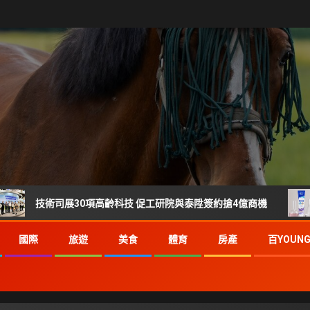
術司展30項高齡科技 促工研院與泰陞簽約搶4億商機
刷樂 
國際
旅遊
美食
體育
房產
百YOUN