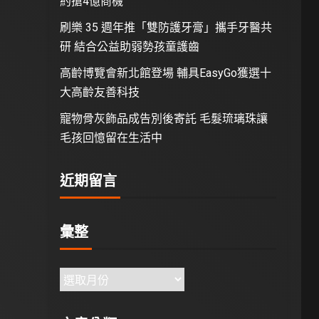
約搶4億商機
刷樂 35 週年推「雙防護牙膏」攜手牙醫共
研 結合公益助弱勢孩童護齒
高齡博覽會新北館登場 輔具EasyGo獲選十
大高齡友善科技
寵物骨灰飾品成告別後寄託 毛髮琉璃珠讓
毛孩回憶留在生活中
近期留言
彙整