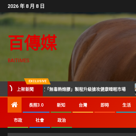
2026 年 8 月 8 日
百傳媒
BAITIMES
EXCLUSIVE
彈簧與軟硬度「無毒熱熔膠」製程升級搶攻健康睡眠市場
上架新聞
技
長照3.0
新知
台灣
即時
生活
市政
社會
政治