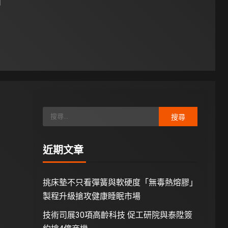
日
近期文章
挑床墊不只看彈簧與軟硬度「無毒熱熔膠」
製程升級搶攻健康睡眠市場
技術司展30項高齡科技 促工研院與泰陞簽