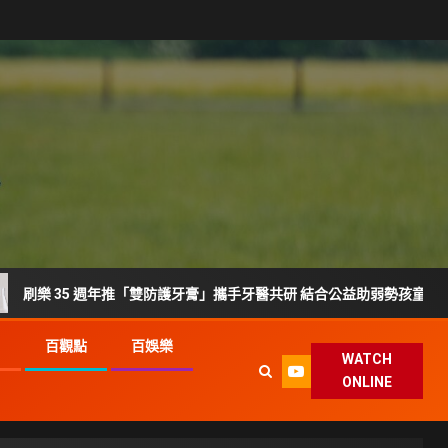
35 週年推「雙防護牙膏」攜手牙醫共研 結合公益助弱勢孩童護齒
G
百觀點
百娛樂
WATCH
ONLINE