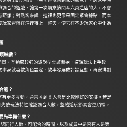
店家給出的答案是「親切得像回到家的感覺」。店家平時
排適合的遊戲，讓第一次前來這間斗六桌遊店的人，不會
有距離；對熟客來說，這裡也更像是固定聚會據點，而本
度玩家習慣在這裡待上一整天，使它在不少玩家心中化為
題
類遊戲？
簡單、互動感較強的派對型桌遊開始，這類玩法上手較
友本身就喜歡角色設定、故事發展或討論互動，再安排劇
合適？
望有更多互動，通常 4 到 6 人會是比較剛好的安排。若是
也可先依玩法特性確認適合人數，整體遊玩節奏會更順暢。
需要先準備什麼？
可先確認同行人數、可配合的時間，以及成員中是否有人是第