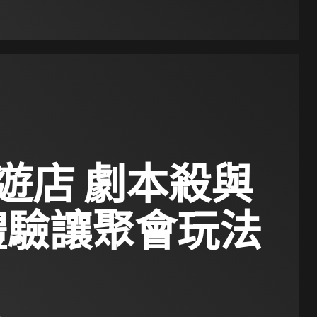
遊店 劇本殺與
G體驗讓聚會玩法