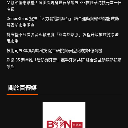
父親節優惠獻禮！陳美鳳現身世貿樂齡展 8/8擔任華陀扶元堂一日
店長
GenerStand 擬推「人力發電訓練台」 結合運動與微型儲能 啟動
募資前市場調查
挑床墊不只看彈簧與軟硬度「無毒熱熔膠」製程升級搶攻健康睡
眠市場
技術司展30項高齡科技 促工研院與泰陞簽約搶4億商機
刷樂 35 週年推「雙防護牙膏」攜手牙醫共研 結合公益助弱勢孩童
護齒
關於百傳媒