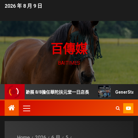
2026 年 8 月 9 日
百傳媒
BAITIMES
貿樂齡展 8/8擔任華陀扶元堂一日店長
GenerStand
Home
2026
6 月
5