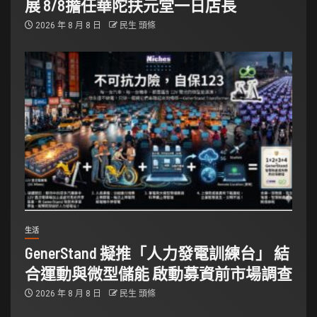
展 8/8擔任華陀扶元堂一日店長
2026 年 8 月 8 日
民生 頭條
生活
GenerStand 擬推「人力發電訓練台」 結
合運動與微型儲能 啟動募資前市場調查
2026 年 8 月 8 日
民生 頭條