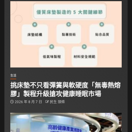
生活
挑床墊不只看彈簧與軟硬度「無毒熱熔
膠」製程升級搶攻健康睡眠市場
2026 年 8 月 7 日
民生 頭條