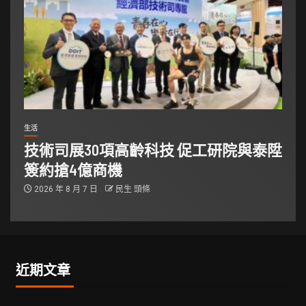
生活
技術司展30項高齡科技 促工研院與泰陞
簽約搶4億商機
2026 年 8 月 7 日
民生 頭條
近期文章