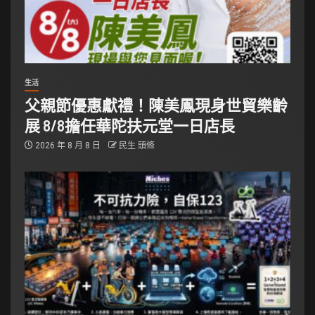
生活
父親節優惠獻禮！陳美鳳現身世貿樂齡
展 8/8擔任華陀扶元堂一日店長
2026 年 8 月 8 日
民生 頭條