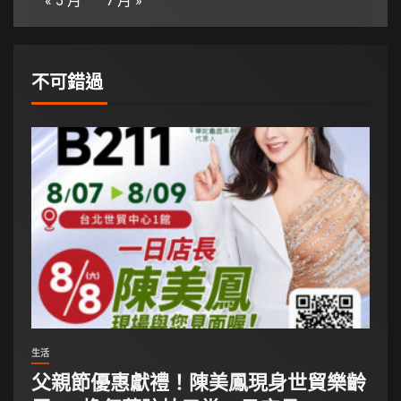
« 5 月
7 月 »
不可錯過
生活
父親節優惠獻禮！陳美鳳現身世貿樂齡