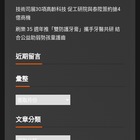
技術司展30項高齡科技 促工研院與泰陞簽約搶4
億商機
刷樂 35 週年推「雙防護牙膏」攜手牙醫共研 結
合公益助弱勢孩童護齒
近期留言
彙整
文章分類