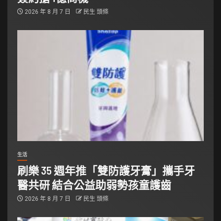
2026 年 8 月 7 日
民生 頭條
生活
刷樂 35 週年推「雙防護牙膏」攜手牙
醫共研 結合公益助弱勢孩童護齒
2026 年 8 月 7 日
民生 頭條