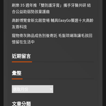
刷樂 35 週年推「雙防護牙膏」攜手牙醫共研 結
合公益助弱勢孩童護齒
高齡博覽會新北館登場 輔具EasyGo獲選十大高齡
友善科技
寵物骨灰飾品成告別後寄託 毛髮琉璃珠讓毛孩回
憶留在生活中
近期留言
彙整
文章分類