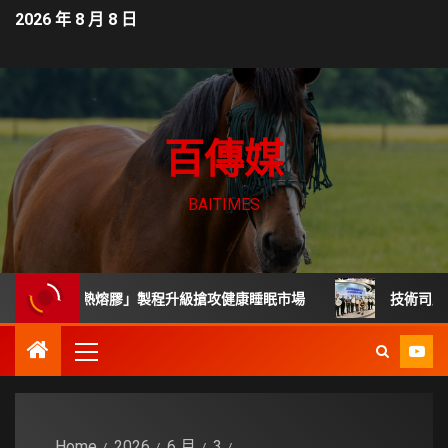
2026 年 8 月 8 日
百傳媒
BAITIMES
無毒熱熔膠」製程升級搶攻健康睡眠市場
技術司展30項高
Home
2026
6 月
3