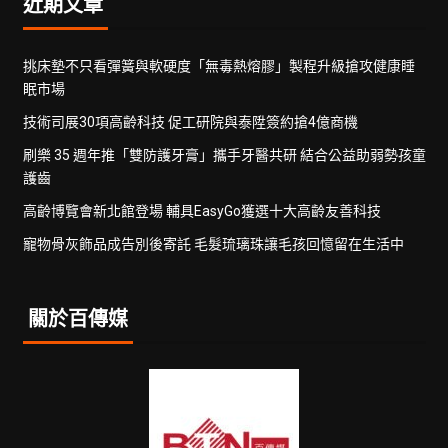
近期文章
挑床墊不只看彈簧與軟硬度「無毒熱熔膠」製程升級搶攻健康睡
眠市場
技術司展30項高齡科技 促工研院與泰陞簽約搶4億商機
刷樂 35 週年推「雙防護牙膏」攜手牙醫共研 結合公益助弱勢孩童
護齒
高齡博覽會新北館登場 輔具EasyGo獲選十大高齡友善科技
寵物骨灰飾品成告別後寄託 毛髮琉璃珠讓毛孩回憶留在生活中
關於百傳媒