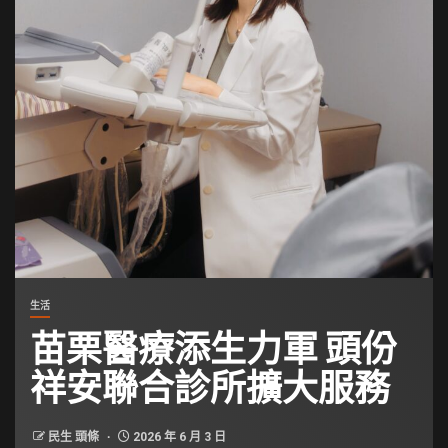
生活
苗栗醫療添生力軍 頭份
祥安聯合診所擴大服務
民生 頭條
2026 年 6 月 3 日