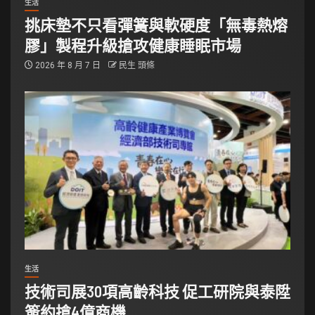
生活
挑床墊不只看彈簧與軟硬度「無毒熱熔
膠」製程升級搶攻健康睡眠市場
2026 年 8 月 7 日
民生 頭條
生活
技術司展30項高齡科技 促工研院與泰陞
簽約搶4億商機