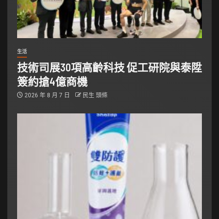
生活
技術司展30項高齡科技 促工研院與泰陞
簽約搶4億商機
2026 年 8 月 7 日
民生 頭條