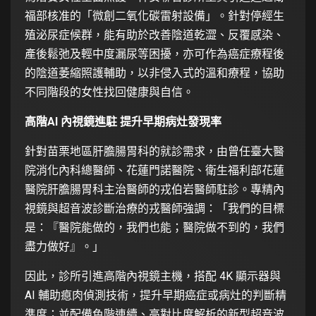
福部核准的「微創二氧化碳雷射設備」。針對停經生
殖泌尿症候群，能有助於改善陰道乾澀、反覆感染、
產後鬆弛及輕中度漏尿等困擾，亦可作為癌症療程後
的陰道萎縮照護輔助，以非侵入式的溫和療程，協助
不同階段的女性找回健康與自信。
高階
AI
內視鏡進駐 提升早期病灶發現率
針對苗栗地區肝膽腸胃科的就診需求，由曾任臺大醫
院消化內科總醫師、花蓮門諾醫院、衛生福利部花蓮
醫院肝膽腸胃科主治醫師的戎伯岩醫師駐診。專精內
視鏡與超音波診斷治療的戎醫師強調：「我們的目標
是：『醫院能做的，我們也能；醫院做不到的，我們
盡力做好』。」
因此，診所引進高階內視鏡主機，搭配 4K 顯示器與
AI 輔助瘜肉偵測技術，提升早期癌症或病灶的判斷精
準度；並配備色階連續、高對比度解析的新型超音波