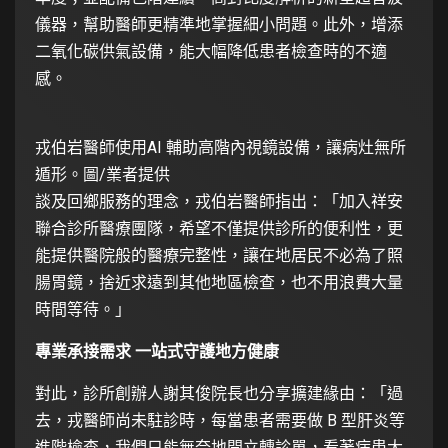
儀器，幫助醫師更精準地掌握細小問題。此外，增添
二氧化碳供氣設備，能大幅降低患者檢查時的不適
感。
戎伯岩醫師使用AI 輔助高階內視鏡設備，讓病灶無所
遁形。圖/業者提供
談及回鄉服務的理念，戎伯岩醫師指出：「加入祥安
聯合診所醫療團隊，希望不僅提供診所的便利性，更
能提供醫院般的醫療完整性，讓在地居民不必為了照
腸胃鏡，捨近求遠到其他地區檢查，也不用浪費大量
時間等待。」
專業承接需求 一站式守護地方健康
對此，診所創辦人謝其俊院長也分享擴建緣由：「過
去，戎醫師尚未駐診時，每當患者需要做 B 型肝炎等
進階檢查，我們只能無奈地開立轉診單，看著病患大