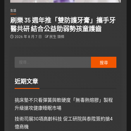
生活
刷樂 35 週年推「雙防護牙膏」攜手牙
醫共研 結合公益助弱勢孩童護齒
2026 年 8 月 7 日
民生 頭條
近期文章
挑床墊不只看彈簧與軟硬度「無毒熱熔膠」製程
升級搶攻健康睡眠市場
技術司展30項高齡科技 促工研院與泰陞簽約搶4
億商機