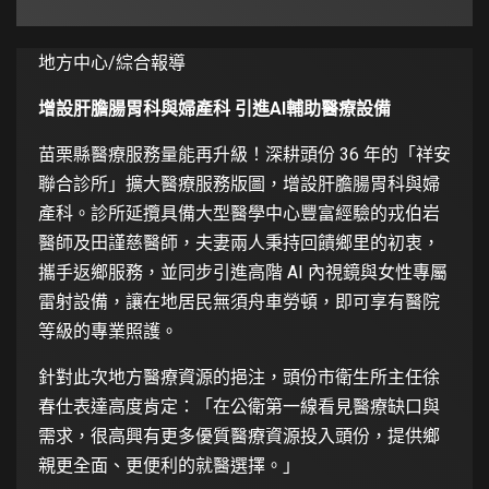
地方中心/綜合報導
增設肝膽腸胃科與婦產科
引進
AI
輔助醫療設備
苗栗縣醫療服務量能再升級！深耕頭份 36 年的「祥安
聯合診所」擴大醫療服務版圖，增設肝膽腸胃科與婦
產科。診所延攬具備大型醫學中心豐富經驗的戎伯岩
醫師及田謹慈醫師，夫妻兩人秉持回饋鄉里的初衷，
攜手返鄉服務，並同步引進高階 AI 內視鏡與女性專屬
雷射設備，讓在地居民無須舟車勞頓，即可享有醫院
等級的專業照護。
針對此次地方醫療資源的挹注，頭份市衛生所主任徐
春仕表達高度肯定：「在公衛第一線看見醫療缺口與
需求，很高興有更多優質醫療資源投入頭份，提供鄉
親更全面、更便利的就醫選擇。」