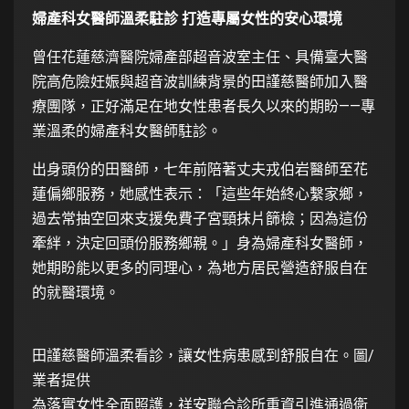
婦產科女醫師溫柔駐診 打造專屬女性的安心環境
曾任花蓮慈濟醫院婦產部超音波室主任、具備臺大醫
院高危險妊娠與超音波訓練背景的田謹慈醫師加入醫
療團隊，正好滿足在地女性患者長久以來的期盼——專
業溫柔的婦產科女醫師駐診。
出身頭份的田醫師，七年前陪著丈夫戎伯岩醫師至花
蓮偏鄉服務，她感性表示：「這些年始終心繫家鄉，
過去常抽空回來支援免費子宮頸抹片篩檢；因為這份
牽絆，決定回頭份服務鄉親。」身為婦產科女醫師，
她期盼能以更多的同理心，為地方居民營造舒服自在
的就醫環境。
田謹慈醫師溫柔看診，讓女性病患感到舒服自在。圖/
業者提供
為落實女性全面照護，祥安聯合診所重資引進通過衛