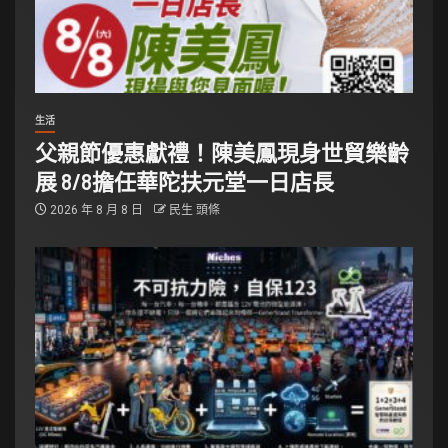
生活
父親節優惠獻禮！陳美鳳現身世貿樂齡
展 8/8擔任華陀扶元堂一日店長
2026 年 8 月 8 日
民生 頭條