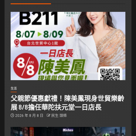
生活
父親節優惠獻禮！陳美鳳現身世貿樂齡
展 8/8擔任華陀扶元堂一日店長
2026 年 8 月 8 日
民生 頭條