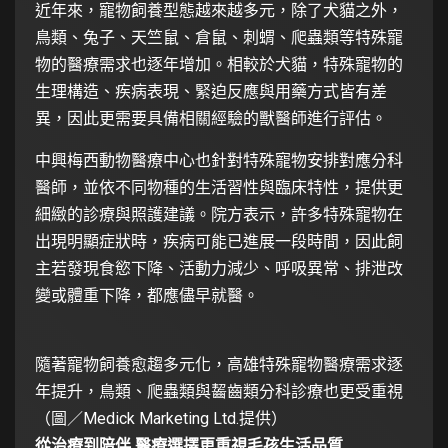
近年來，寵物飼養型態越來越多元，除了犬貓之外，
鳥類、兔子、天竺鼠、倉鼠、刺蝟、爬蟲類等特殊寵
物的醫療需求也逐年增加。相較於犬貓，特殊寵物的
生理構造、疾病表現、緊迫反應與用藥方式皆有差
異，因此更需要具備相關經驗的獸醫師進行評估。
中興梅西動物醫療中心也針對特殊寵物安排對應分科
醫師，並依不同物種的生活習性與臨床特性，提供更
細緻的診療與照護建議。院方表示，許多特殊寵物在
出現明顯症狀時，疾病可能已進展一段時間，因此飼
主若發現食慾下降、活動力減少、呼吸異常、排泄改
變或體重下降，都應儘早就醫。
隨著寵物飼養愈趨多元化，高雄特殊寵物醫療需求逐
年提升，鳥類、爬蟲類與齧齒類分科診療也更受重視
（圖／Medick Marketing Ltd.提供）
從治療到陪伴 醫療選擇更重視毛孩生活品質