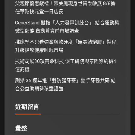
父親節優惠獻禮！陳美鳳現身世貿樂齡展 8/8擔
任華陀扶元堂一日店長
GenerStand 擬推「人力發電訓練台」 結合運動與
微型儲能 啟動募資前市場調查
挑床墊不只看彈簧與軟硬度「無毒熱熔膠」製程
升級搶攻健康睡眠市場
技術司展30項高齡科技 促工研院與泰陞簽約搶4
億商機
刷樂 35 週年推「雙防護牙膏」攜手牙醫共研 結
合公益助弱勢孩童護齒
近期留言
彙整