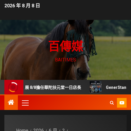
2026 年 8 月 8 日
百傳媒
BAITIMES
齡展 8/8擔任華陀扶元堂一日店長
GenerStand 擬
Home
2026
6 月
2