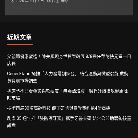
2026 年 8 月 7 日
民生 頭條
近期文章
父親節優惠獻禮！陳美鳳現身世貿樂齡展 8/8擔任華陀扶元堂一日
店長
GenerStand 擬推「人力發電訓練台」 結合運動與微型儲能 啟動
募資前市場調查
挑床墊不只看彈簧與軟硬度「無毒熱熔膠」製程升級搶攻健康睡
眠市場
技術司展30項高齡科技 促工研院與泰陞簽約搶4億商機
刷樂 35 週年推「雙防護牙膏」攜手牙醫共研 結合公益助弱勢孩童
護齒