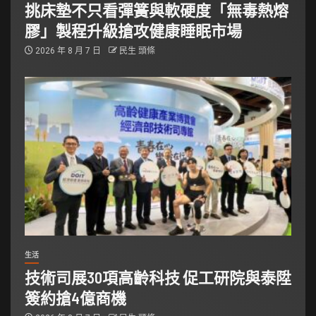
挑床墊不只看彈簧與軟硬度「無毒熱熔
膠」製程升級搶攻健康睡眠市場
2026 年 8 月 7 日
民生 頭條
生活
技術司展30項高齡科技 促工研院與泰陞
簽約搶4億商機