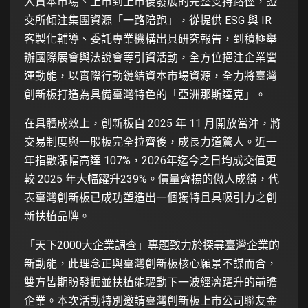
入資本市場、上市到上市後發展的完整支持路徑，證
交所傾注集團資源「一路陪跑」，從提供 ESG 與 IR
客製化輔導、委託專業機構出具研究報告，到積極舉
辦國際展會與法說會等引資活動，全方位挹注企業營
運動能，以實際行動鏈結資本市場資源，全力將臺灣
創新板打造為具備臺灣特色的「亞洲那斯達克」。
在具體成效上，創新板自 2025 年 11 月開放當沖，將
交易制度與一般板完全拉齊後，成長力道驚人。近一
年指數漲幅高達 107%，2026年迄今之日均成交值更
較 2025 年大幅躍升239%。價量齊揚的傲人成績，代
表臺灣創新板已成功塑造出一個獨特且具吸引力之創
新扶植品牌。
「天下2000大企業調查」專題致力於探尋臺灣企業的
新動能，此理念正與臺灣創新板核心願景不謀而合，
雙方皆期盼發掘並扶植能驅動下一波經濟躍升的前瞻
企業。本次活動特別邀請臺灣創新板上市公司聯友金