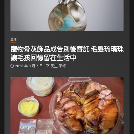
生活
寵物骨灰飾品成告別後寄託 毛髮琉璃珠
讓毛孩回憶留在生活中
2026 年 8 月 7 日
民生 頭條