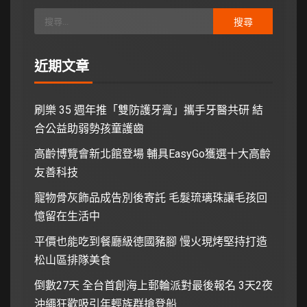
近期文章
刷樂 35 週年推「雙防護牙膏」攜手牙醫共研 結
合公益助弱勢孩童護齒
高齡博覽會新北館登場 輔具EasyGo獲選十大高齡
友善科技
寵物骨灰飾品成告別後寄託 毛髮琉璃珠讓毛孩回
憶留在生活中
平價也能吃到餐廳級德國豬腳 慢火現烤堅持打造
松山區排隊美食
倒數27天 全台首創海上郵輪派對最後報名 3天2夜
沖繩狂歡吸引年輕族群搶登船