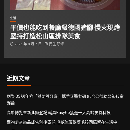
生活
平價也能吃到餐廳級德國豬腳 慢火現烤
堅持打造松山區排隊美食
2026 年 8 月 7 日
民生 頭條
近期文章
刷樂 35 週年推「雙防護牙膏」攜手牙醫共研 結合公益助弱勢孩童
護齒
高齡博覽會新北館登場 輔具EasyGo獲選十大高齡友善科技
寵物骨灰飾品成告別後寄託 毛髮琉璃珠讓毛孩回憶留在生活中