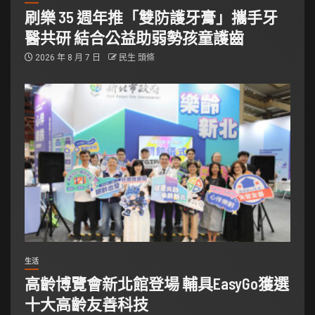
刷樂 35 週年推「雙防護牙膏」攜手牙
醫共研 結合公益助弱勢孩童護齒
2026 年 8 月 7 日
民生 頭條
生活
高齡博覽會新北館登場 輔具EasyGo獲選
十大高齡友善科技