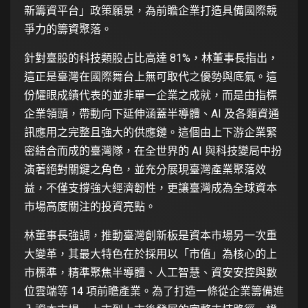
新籌資平台」政策願景，為前瞻企業打造具備國際競
爭力的籌資聚落。
針對臺股的科技類股占比高達 81%，林董事長指出，
這正是臺灣在國際舞台上無可取代之優勢與底氣。這
份耀眼成績代表的並非單一企業之成就，而是由指標
企業領頭，帶動向下延伸涵蓋半導體、AI 及各類資通
訊應用之完整且強大的供應鏈。這個由上下游企業緊
密結合而成的臺灣隊，在全世界的 AI 與科技變局中扮
演著絕對關鍵之角色，並充分展現臺灣產業聚落效
益，不僅支撐強大經濟韌性，更讓臺灣成為全球資本
市場高度關注的投資亮點。
林董事長強調，推動臺灣創新板是資本市場另一次重
大變革，其最大特色在於採用以「市值」為核心的上
市標準，精準聚焦半導體、人工智慧、資安安控與數
位雲端等 14 項前瞻產業。為了打造一條從企業籌備進