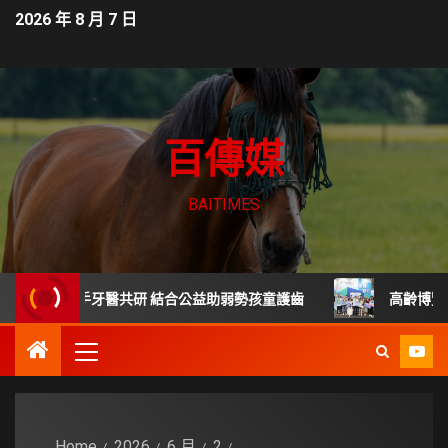
2026 年 8 月 7 日
百傳媒
BAITIMES
膏」攜手牙醫共研 結合公益助弱勢孩童護齒
高齡博覽會新北館
Home
2026
6 月
2