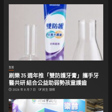
生活
刷樂 35 週年推「雙防護牙膏」攜手牙
醫共研 結合公益助弱勢孩童護齒
2026 年 8 月 7 日
民生 頭條