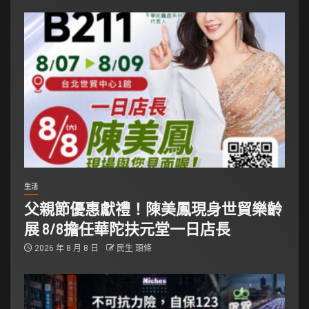
生活
父親節優惠獻禮！陳美鳳現身世貿樂齡
展 8/8擔任華陀扶元堂一日店長
2026 年 8 月 8 日
民生 頭條