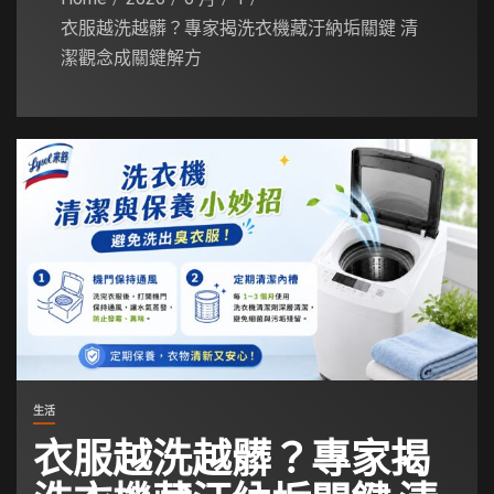
衣服越洗越髒？專家揭洗衣機藏汙納垢關鍵 清
潔觀念成關鍵解方
生活
衣服越洗越髒？專家揭