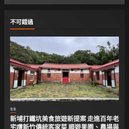
不可錯過
生活
新埔打鐵坑美食旅遊新提案 走進百年老
宅嚐新竹傳統客家菜 順遊果園、農場與