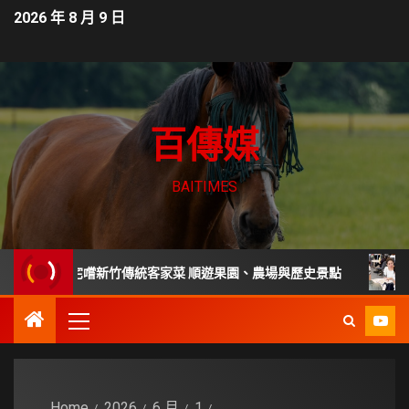
2026 年 8 月 9 日
百傳媒
BAITIMES
年老宅嚐新竹傳統客家菜 順遊果園、農場與歷史景點
家庭主
Home
2026
6 月
1