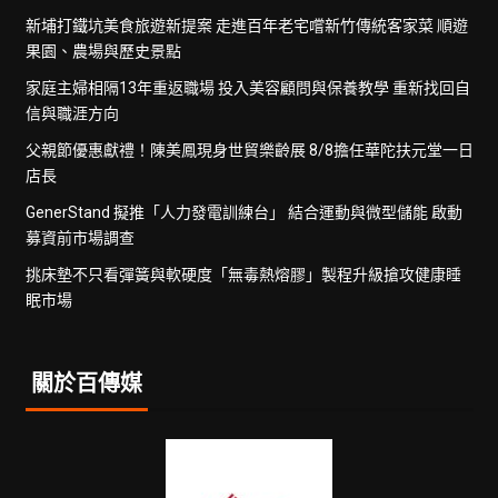
新埔打鐵坑美食旅遊新提案 走進百年老宅嚐新竹傳統客家菜 順遊
果園、農場與歷史景點
家庭主婦相隔13年重返職場 投入美容顧問與保養教學 重新找回自
信與職涯方向
父親節優惠獻禮！陳美鳳現身世貿樂齡展 8/8擔任華陀扶元堂一日
店長
GenerStand 擬推「人力發電訓練台」 結合運動與微型儲能 啟動
募資前市場調查
挑床墊不只看彈簧與軟硬度「無毒熱熔膠」製程升級搶攻健康睡
眠市場
關於百傳媒