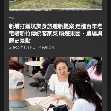
生活
新埔打鐵坑美食旅遊新提案 走進百年老
宅嚐新竹傳統客家菜 順遊果園、農場與
歷史景點
2026 年 8 月 9 日
民生 頭條