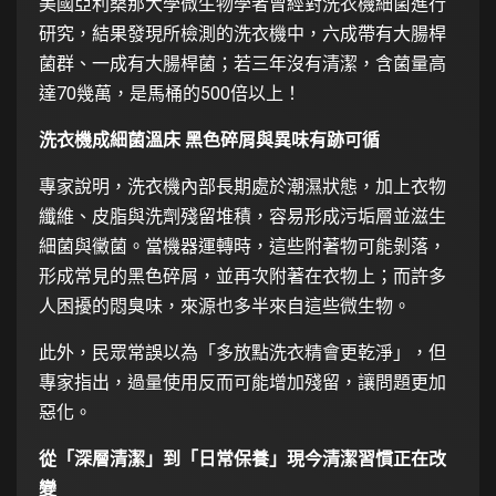
美國亞利桑那大學微生物學者曾經對洗衣機細菌進行
研究，結果發現所檢測的洗衣機中，六成帶有大腸桿
菌群、一成有大腸桿菌；若三年沒有清潔，含菌量高
達70幾萬，是馬桶的500倍以上！
洗衣機成細菌溫床 黑色碎屑與異味有跡可循
專家說明，洗衣機內部長期處於潮濕狀態，加上衣物
纖維、皮脂與洗劑殘留堆積，容易形成污垢層並滋生
細菌與黴菌。當機器運轉時，這些附著物可能剝落，
形成常見的黑色碎屑，並再次附著在衣物上；而許多
人困擾的悶臭味，來源也多半來自這些微生物。
此外，民眾常誤以為「多放點洗衣精會更乾淨」，但
專家指出，過量使用反而可能增加殘留，讓問題更加
惡化。
從「深層清潔」到「日常保養」現今清潔習慣正在改
變