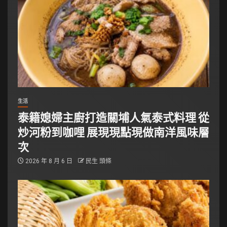
生活
泰籍媳婦主廚打造關埔人氣泰式料理 從
炒河粉到咖哩 展現現點現做南洋風味層
次
2026 年 8 月 6 日
民生 頭條