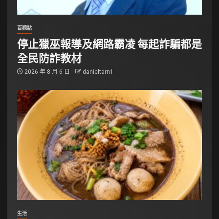
百觀點
停止獵巫報導及網路霸凌 每起詐騙都是
全民防詐教材
2026 年 8 月 6 日
danieltarn1
生活