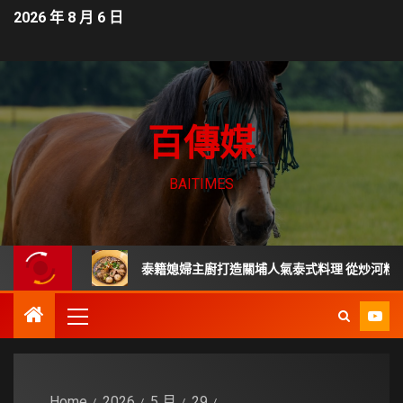
2026 年 8 月 6 日
百傳媒
BAITIMES
教材
泰籍媳婦主廚打造關埔人氣泰式料理 從炒河粉到咖哩 
Home
2026
5 月
29