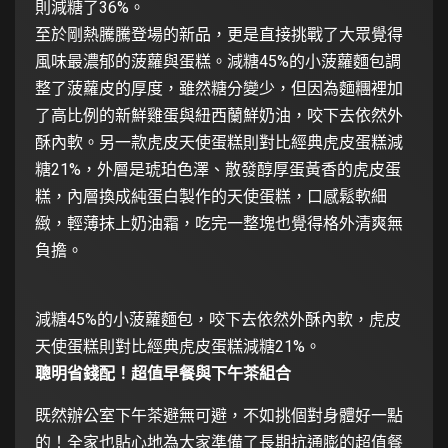
則減糖了36%。
至於剛熱騰騰登場的新品，更是直接挑戰了大眾覺得
風味最濃郁的菠蘿與蛋糕。減糖45%的小菠蘿麵包調
整了菠蘿皮的厚度，雖然糖分變少，但因為麵糰裡加
了高比例的新鮮雞蛋與紐西蘭鮮奶油，咬下去依然外
酥內軟。另一款虎皮天使蛋糕則對比經典虎皮蛋糕減
糖21%，外層是琥珀色澤、散發醇厚蛋黃香的虎皮蛋
糕，內層換成純蛋白製作的天使蛋糕，口感鬆軟細
緻，輕薄抹上奶油霜，吃完一整塊也覺得格外清爽無
負擔。
減糖45%的小菠蘿麵包，咬下去依然外酥內軟，虎皮
天使蛋糕則對比經典虎皮蛋糕減糖21%。
聰明省錢配！超值早餐與下午茶組合
既然辦公室下午茶避無可避，不如挑個對身體好一點
的！全家也貼心地為大家準備了長期抗通膨的超值餐