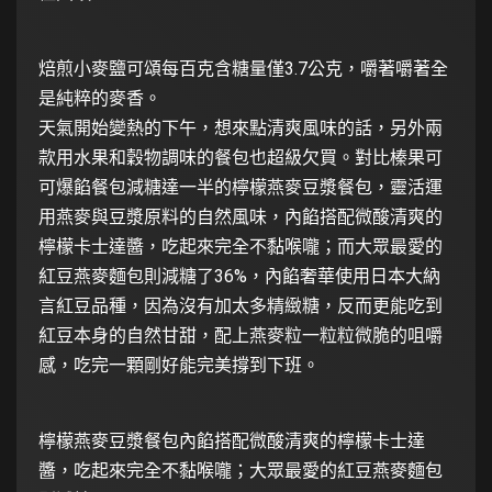
焙煎小麥鹽可頌每百克含糖量僅3.7公克，嚼著嚼著全
是純粹的麥香。
天氣開始變熱的下午，想來點清爽風味的話，另外兩
款用水果和穀物調味的餐包也超級欠買。對比榛果可
可爆餡餐包減糖達一半的檸檬燕麥豆漿餐包，靈活運
用燕麥與豆漿原料的自然風味，內餡搭配微酸清爽的
檸檬卡士達醬，吃起來完全不黏喉嚨；而大眾最愛的
紅豆燕麥麵包則減糖了36%，內餡奢華使用日本大納
言紅豆品種，因為沒有加太多精緻糖，反而更能吃到
紅豆本身的自然甘甜，配上燕麥粒一粒粒微脆的咀嚼
感，吃完一顆剛好能完美撐到下班。
檸檬燕麥豆漿餐包內餡搭配微酸清爽的檸檬卡士達
醬，吃起來完全不黏喉嚨；大眾最愛的紅豆燕麥麵包