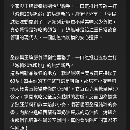
全家與王牌營養師劉怡里聯手，一口氣推出五款主打
「減糖20%起跳」的烘焙新品。劉怡里分享：「全民
減糖運動開跑了！這系列新麵包不僅美味又少負擔，
真心覺得是好吃的麵包！」這無疑是給注重日常飲食
管理的現代人，一個能無痛切換的安心選擇。
全家與王牌營養師劉怡里聯手，一口氣推出五款主打
「減糖20%起跳」的烘焙新品。
這系列新品最狂的地方，就是減糖幅度最高直接砍了
63%！如果你的下午茶首選是可頌，那焙煎小麥鹽可
頌大概會直接變成你的心頭好。它每百克含糖量僅3.7
公克，撕開來吃完全沒有黏膩的甜感，反而因為揉進
了熟胚芽粉和熊本焙煎小麥，嚼著嚼著全是純粹的麥
香；內餡包進紐西蘭有鹽奶油裹成的奶油條，烤過之
後那個乳脂香在辦公室飄開，真的會讓隔壁同事忍不
住回頭！