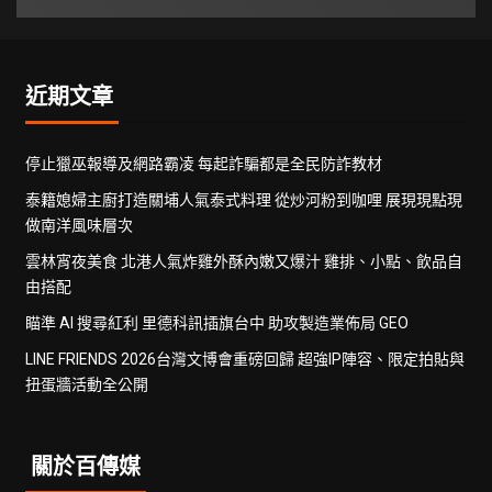
近期文章
停止獵巫報導及網路霸凌 每起詐騙都是全民防詐教材
泰籍媳婦主廚打造關埔人氣泰式料理 從炒河粉到咖哩 展現現點現
做南洋風味層次
雲林宵夜美食 北港人氣炸雞外酥內嫩又爆汁 雞排、小點、飲品自
由搭配
瞄準 AI 搜尋紅利 里德科訊插旗台中 助攻製造業佈局 GEO
LINE FRIENDS 2026台灣文博會重磅回歸 超強IP陣容、限定拍貼與
扭蛋牆活動全公開
關於百傳媒