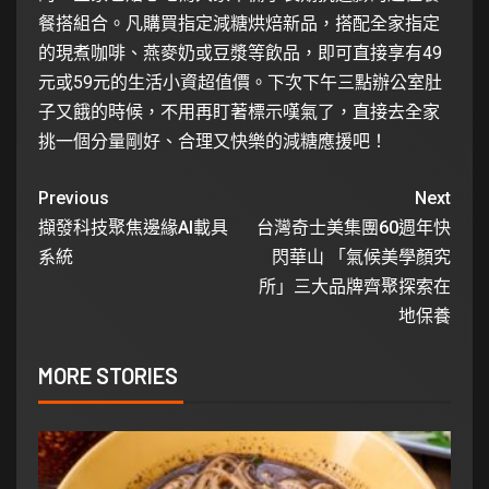
餐搭組合。凡購買指定減糖烘焙新品，搭配全家指定
的現煮咖啡、燕麥奶或豆漿等飲品，即可直接享有49
元或59元的生活小資超值價。下次下午三點辦公室肚
子又餓的時候，不用再盯著標示嘆氣了，直接去全家
挑一個分量剛好、合理又快樂的減糖應援吧！
Previous
Next
擷發科技聚焦邊緣AI載具
台灣奇士美集團60週年快
系統
閃華山 「氣候美學顏究
所」三大品牌齊聚探索在
地保養
MORE STORIES