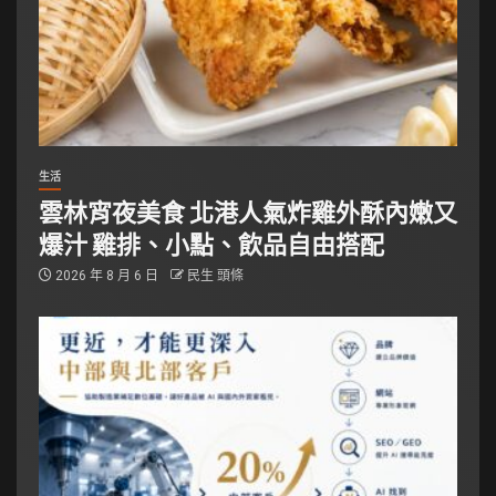
生活
雲林宵夜美食 北港人氣炸雞外酥內嫩又
爆汁 雞排、小點、飲品自由搭配
2026 年 8 月 6 日
民生 頭條