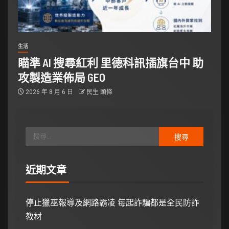
生活
瞄準 AI 搜尋紅利 里德科訊插旗台中 助
攻製造業佈局 GEO
2026 年 8 月 6 日
民生 頭條
近期文章
停止獵巫報導及網路霸凌 每起詐騙都是全民防詐
教材