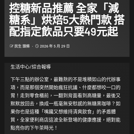
控糖新品推薦 全家「減
糖系」烘焙5大熱門款 搭
配指定飲品只要49元起
民生 頭條
2026 年 5 月 29 日
生活中心/綜合報導
下午三點的辦公室，最難熬的不是堆積如山的代辦事
項，而是那個突然開始瘋狂抗議、什麼都想咬一口的
胃！走到零食櫃前，一翻到背面看到高糖量，最後又
默默放回去，換成一瓶毫無安慰感的無糖黑咖啡？如
果你也是這種「嘴饞又想維持清爽飲食」的矛盾體
質，全家便利商店這波全新登場的健康應援，絕對能
點亮你的下午茶時光！