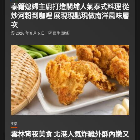
泰籍媳婦主廚打造關埔人氣泰式料理 從
炒河粉到咖哩 展現現點現做南洋風味層
次
2026 年 8 月 6 日
民生 頭條
生活
雲林宵夜美食 北港人氣炸雞外酥內嫩又