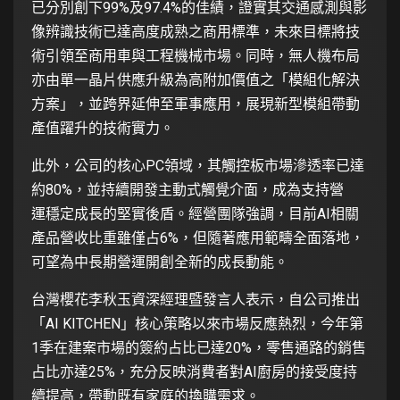
已分別創下99%及97.4%的佳績，證實其交通感測與影
像辨識技術已達高度成熟之商用標準，未來目標將技
術引領至商用車與工程機械市場。同時，無人機布局
亦由單一晶片供應升級為高附加價值之「模組化解決
方案」，並跨界延伸至軍事應用，展現新型模組帶動
產值躍升的技術實力。
此外，公司的核心PC領域，其觸控板市場滲透率已達
約80%，並持續開發主動式觸覺介面，成為支持營
運穩定成長的堅實後盾。經營團隊強調，目前AI相關
產品營收比重雖僅占6%，但隨著應用範疇全面落地，
可望為中長期營運開創全新的成長動能。
台灣櫻花李秋玉資深經理暨發言人表示，自公司推出
「AI KITCHEN」核心策略以來市場反應熱烈，今年第
1季在建案市場的簽約占比已達20%，零售通路的銷售
占比亦達25%，充分反映消費者對AI廚房的接受度持
續提高，帶動既有家庭的換購需求。