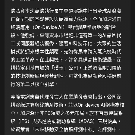
鈞弘資本沈萬鈞執行長在專題演講中指出全球AI浪潮
正從早期的基礎建設與硬體算力競逐，全面加速邁向
終端應用（On-Device AI）與實體產業落地的新階
段。他強調，臺灣資本市場絕非僅有單一的AI晶片代
工或伺服器組裝獨秀，隨著AI科技深化，大眾的生活
模式將迎來根本性顛覆，宛如從馬車跨入蒸汽機時代
的工業革命。在此契機下，許多具備高技術壁壘、深
耕特定利基市場的「璞玉」公司，正透過高附加價值
的技術創新展現經營韌性，可望化為驅動台股穩健前
行的第二具核心引擎。
義隆電謝志華代理發言人在業績發表會指出，公司深
耕邊緣運算與終端AI技術，並以On-device AI架構為核
心，加速深化非PC領域之多元布局。旗下智慧運輸系
統（ITS）與先進駕駛輔助系統（ADAS）表現優異，
於資策會「未來移動安全信賴評測中心」之評測中，