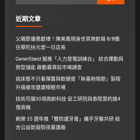
近期文章
父親節優惠獻禮！陳美鳳現身世貿樂齡展 8/8擔
任華陀扶元堂一日店長
GenerStand 擬推「人力發電訓練台」 結合運動與
微型儲能 啟動募資前市場調查
挑床墊不只看彈簧與軟硬度「無毒熱熔膠」製程
升級搶攻健康睡眠市場
技術司展30項高齡科技 促工研院與泰陞簽約搶4
億商機
刷樂 35 週年推「雙防護牙膏」攜手牙醫共研 結
合公益助弱勢孩童護齒