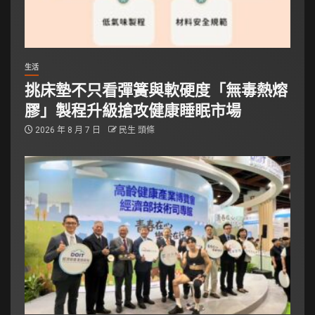
生活
挑床墊不只看彈簧與軟硬度「無毒熱熔
膠」製程升級搶攻健康睡眠市場
2026 年 8 月 7 日
民生 頭條