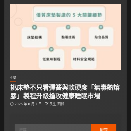
生活
挑床墊不只看彈簧與軟硬度「無毒熱熔
膠」製程升級搶攻健康睡眠市場
2026 年 8 月 7 日
民生 頭條