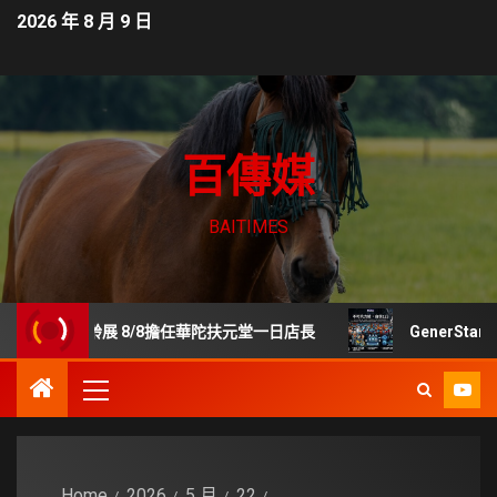
2026 年 8 月 9 日
百傳媒
BAITIMES
樂齡展 8/8擔任華陀扶元堂一日店長
GenerStand 
Home
2026
5 月
22