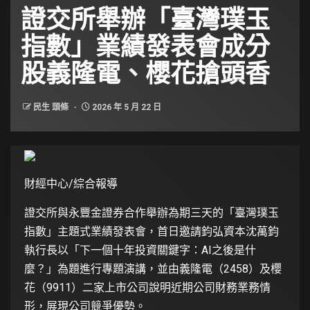
證交所舉辦「臺灣璞玉
指數」業績發表會成分
股義隆電、櫻花搶頭香
民生 頭條
2026 年 5 月 22 日
財經中心/綜合報導
證交所與永豐金證券合作舉辦為期三天的「臺灣璞玉
指數」主題式業績發表會，首日邀請鈞弘資本沈萬鈞
執行長以「下一個十年投資關鍵字：AI之後是什
麼？」為題進行專題演講，並由義隆電（2458）及櫻
花（9911）二家上市公司說明近期公司財務業務情
形，展現公司競爭優勢。