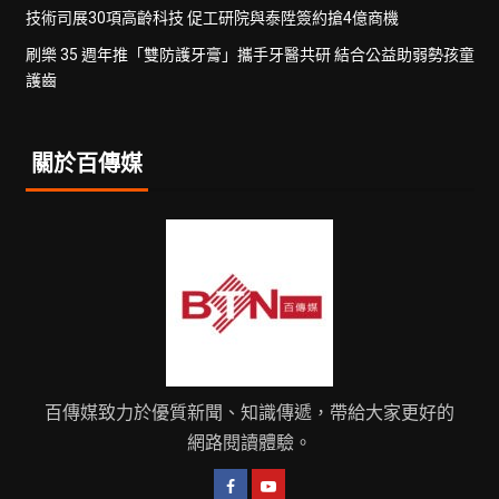
技術司展30項高齡科技 促工研院與泰陞簽約搶4億商機
刷樂 35 週年推「雙防護牙膏」攜手牙醫共研 結合公益助弱勢孩童
護齒
關於百傳媒
百傳媒致力於優質新聞、知識傳遞，帶給大家更好的
網路閱讀體驗。