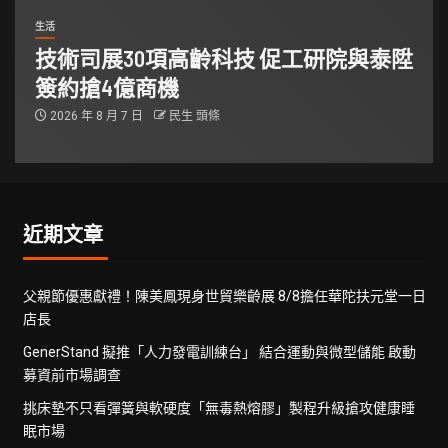
生活
技術司展30項高齡科技 促工研院與泰陞
簽約搶4億商機
2026 年 8 月 7 日
民生 頭條
近期文章
父親節優惠獻禮！陳美鳳現身世貿樂齡展 8/8擔任華陀扶元堂一日
店長
GenerStand 擬推「人力發電訓練台」 結合運動與微型儲能 啟動
募資前市場調查
挑床墊不只看彈簧與軟硬度「無毒熱熔膠」製程升級搶攻健康睡
眠市場