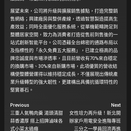
展望未來，公司將升級與擴展銷售據點，打造完整銷
售網絡；興建廠房與整併產線，透過智慧製造提高生
產效益；同時全面優化服務系統，從單機範疇跨足到
整體居家空間，致力為消費者打造從售前到售後的一
站式創新智能平台。公司憑藉全台綿密的通路布局以
及指標性的「永久免費五大服務」，已建立極高的品
牌忠誠度與市場滲透率，且目前營收有70%來自穩定
的換購市場、30%來自新購市場，此項優質的營收結
構使整體營運得以維持穩定成長，不僅展現出傳統產
業升級轉型的強大韌性，更建構出具備抗循環特性的
堅實基石。
Previous
Next
三重人氣鴨肉羹 湯頭清甜
女性培力再升級！新北開
蒜香濃厚 搭上招牌滷味各
辦家戶用電安全進階專班
式小菜太過癮
三分之一學員回流再進