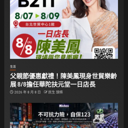
生活
父親節優惠獻禮！陳美鳳現身世貿樂齡
展 8/8擔任華陀扶元堂一日店長
2026 年 8 月 8 日
民生 頭條