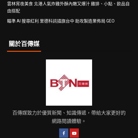
雲林宵夜美食 北港人氣炸雞外酥內嫩又爆汁 雞排、小點、飲品自
由搭配
瞄準 AI 搜尋紅利 里德科訊插旗台中 助攻製造業佈局 GEO
關於百傳媒
百傳媒致力於優質新聞、知識傳遞，帶給大家更好的
網路閱讀體驗。