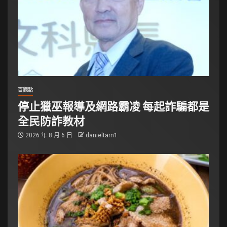
百觀點
停止獵巫報導及網路霸凌 每起詐騙都是
全民防詐教材
2026 年 8 月 6 日
danieltarn1