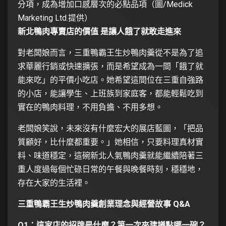
分項，成為增加口感層次的必點品項（圖/Medick
Marketing Ltd.提供）
新北鴨肉專賣店的價值 是讓人餓了就敢走進來
對老闆娘而言，三重鴨霸王生炒鴨肉羹從不是為了追
求華麗行銷或快速擴張，而是希望成為一間「餓了就
能來吃」的平價小吃店。她希望這間位在三重自強路
的小店，能讓學生、上班族到家庭客，都能輕鬆吃到
實在的鴨肉料理，不用負擔、不用多想。
老闆娘笑說，未來沒有什麼宏大的展店藍圖，「把品
質顧好，比什麼都重要。」她相信，只要料理真材實
料、味道穩定，這碗新北人氣鴨肉羹就能繼續陪著三
重人度過每個忙碌日常的午餐與晚餐時刻，穩穩地，
存在大家的生活裡。
三重鴨霸王生炒鴨肉羹創業理念與經營故事 Q&A
Q1：這家店的招牌是什麼？第一次來建議點哪一碗？