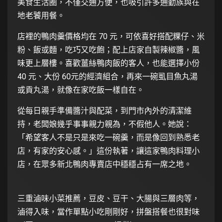
美食生活圈，不僅交通方便，也吸引許多通勤族與在
地老饕用餐。
店裡的鴨肉羹價格均在 70 元，可依喜好搭配粿仔、米
粉、飯或麵，吃巧又吃飽；配上店家自製辣椒醬，風
味更上層樓。喜歡薑絲鴨肉飯的客人，也能選擇小份
40 元、大份 60元的經濟組合，再來一碗虱目魚丸湯
或貢丸湯，就像在家吃飯一樣自在。
從每日親手準備醬汁與配菜，到門市內外的清潔維
持，老闆娘幾乎事事親力親為，不假他人。她說：
「希望客人不是只是來吃一碗羹，而是像回到熟悉老
店，有家的安心感。」這份執著，讓這家鴨肉料理小
店，在眾多新北鴨肉專賣店中穩穩占有一席之地。
三重滷味小菜推薦，豆皮、豆干、大腸與三層肉等，
滷得入味，當作單點小吃剛剛好，拼盤搭餐也很對味