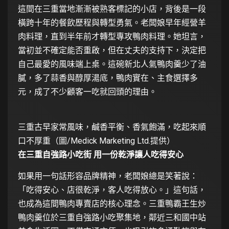
這間在三重當地漸漸被熟客標記的小店，背後是一段
橫跨十年的餐飲歷程與轉型勇氣。老闆娘早年經營羊
肉料理，直到半年前才轉型專攻鴨肉料理。她坦言，
當初並不確定能否重啟，但在丈夫的支持下，決定把
自己最愛的風味端上桌。這碗新北人氣鴨肉羹少了油
膩，多了蒜香與醇厚湯底，鴨肉實在、主食選擇多
元，成了不少顧客一吃就回頭的理由。
三重古早家常風味，鹹香平衡、香氣飽滿，吃起來順
口不厚重（圖/Medick Marketing Ltd.提供）
在三重自強路小吃街 用一份乾淨讓人吃得安心
如果用一句話形容品牌精神，老闆娘總是笑著說：
「吃得安心、店很乾淨，客人吃得放心。」這句話，
也成為這間鴨肉專賣店的核心理念。三重鴨霸王生炒
鴨肉羹位於三重自強路小吃聚集地，鄰近三和國中站