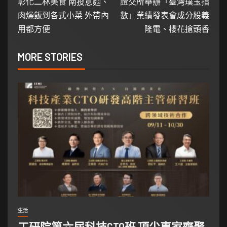
彰化二林美食 南投意麵、
證交所舉辦「臺灣璞玉指
肉燥飯到各式小菜 外帶內
數」業績發表會成分股義
用都方便
隆電、櫻花搶頭香
MORE STORIES
生活
工研院第六屆科技CTO班 頂尖專家齊聚