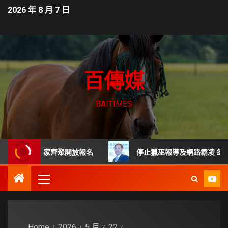
2026 年 8 月 7 日
百傳媒
BAITIMES
 頂尖專家齊聚開放報名
停止獵巫報導及網路霸凌 每起詐騙
Home
2026
5 月
22