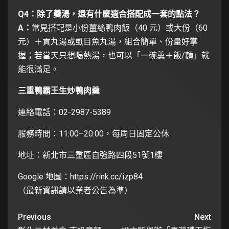
Q4：除了羹湯，還有什麼適合搭配成一套的點法？
A：
常見搭配是小份薑絲鴨肉飯（40 元）或大份（60
元）＋貢丸湯或虱目魚丸湯，組合簡單、份量好掌
握；若當天只想喝熱湯，也可以「一碗羹＋飯/麵」就
能很滿足。
三重鴨霸王生炒鴨肉羹
連絡電話：02-2987-5389
服務時間：11:00–20:00，每周日固定公休
地址：新北市三重區自強路四段51號1樓
Google 地圖：
https://rink.cc/izp84
（最新資訊請以業者公告為準）
Previous
Next