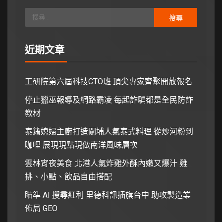
近期文章
工研院第六屆科技CTO班 頂尖專家齊聚開放報名
停止獵巫報導及網路霸凌 每起詐騙都是全民防詐
教材
泰籍媳婦主廚打造關埔人氣泰式料理 從炒河粉到
咖哩 展現現點現做南洋風味層次
雲林宵夜美食 北港人氣炸雞外酥內嫩又爆汁 雞
排、小點、飲品自由搭配
瞄準 AI 搜尋紅利 里德科訊插旗台中 助攻製造業
佈局 GEO