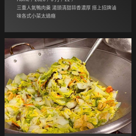
三重人氣鴨肉羹 湯頭清甜蒜香濃厚 搭上招牌滷
味各式小菜太過癮