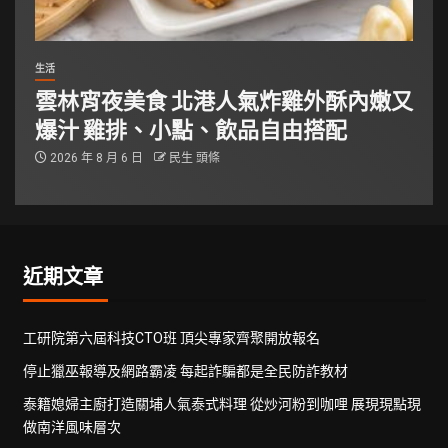
生活
雲林宵夜美食 北港人氣炸雞外酥內嫩又
爆汁 雞排、小點、飲品自由搭配
2026 年 8 月 6 日
民生 頭條
近期文章
工研院第六屆科技CTO班 頂尖專家齊聚開放報名
停止獵巫報導及網路霸凌 每起詐騙都是全民防詐教材
泰籍媳婦主廚打造關埔人氣泰式料理 從炒河粉到咖哩 展現現點現
做南洋風味層次