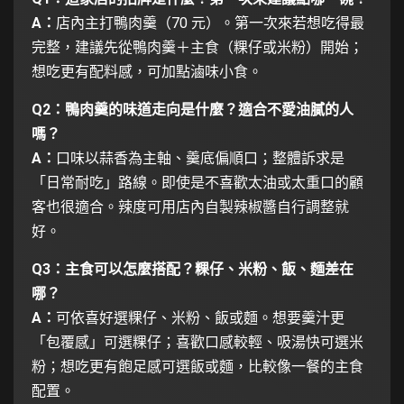
A：
店內主打鴨肉羹（70 元）。第一次來若想吃得最
完整，建議先從鴨肉羹＋主食（粿仔或米粉）開始；
想吃更有配料感，可加點滷味小食。
Q2：鴨肉羹的味道走向是什麼？適合不愛油膩的人
嗎？
A：
口味以蒜香為主軸、羹底偏順口；整體訴求是
「日常耐吃」路線。即使是不喜歡太油或太重口的顧
客也很適合。辣度可用店內自製辣椒醬自行調整就
好。
Q3：主食可以怎麼搭配？粿仔、米粉、飯、麵差在
哪？
A：
可依喜好選粿仔、米粉、飯或麵。想要羹汁更
「包覆感」可選粿仔；喜歡口感較輕、吸湯快可選米
粉；想吃更有飽足感可選飯或麵，比較像一餐的主食
配置。