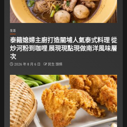
生活
泰籍媳婦主廚打造關埔人氣泰式料理 從
炒河粉到咖哩 展現現點現做南洋風味層
次
2026 年 8 月 6 日
民生 頭條