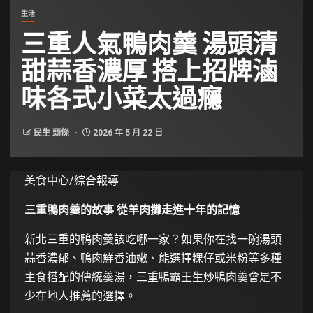
生活
三重人氣鴨肉羹 湯頭清
甜蒜香濃厚 搭上招牌滷
味各式小菜太過癮
民生 頭條
2026 年 5 月 22 日
美食中心/綜合報導
三重鴨肉羹的故事 從羊肉攤走進十年的記憶
新北三重的鴨肉羹該吃哪一家？如果你在找一碗湯頭
蒜香濃郁、鴨肉鮮香油嫩、能選擇粿仔或米粉等多種
主食搭配的傳統羹湯，三重鴨霸王生炒鴨肉羹會是不
少在地人推薦的選擇。