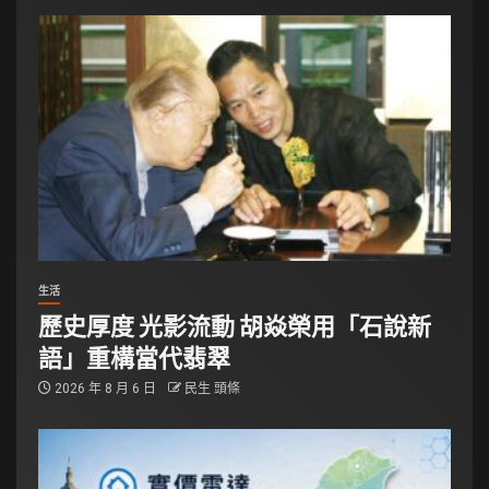
生活
歷史厚度 光影流動 胡焱榮用「石說新
語」重構當代翡翠
2026 年 8 月 6 日
民生 頭條