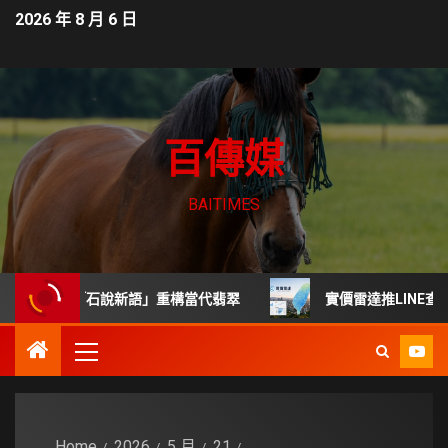
2026 年 8 月 6 日
百傳媒
BAITIMES
榮用「石說新語」重構當代翡翠
實價雷達推LINE查詢工具 民
Home
2026
5 月
21