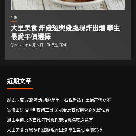
生活
大里美食 炸雞翅與雞腿現炸出爐 學生
最愛平價選擇
2026 年 8 月 6 日
民生 頭條
近期文章
歷史厚度 光影流動 胡焱榮用「石說新語」重構當代翡翠
實價雷達推LINE查詢工具 民眾看房查實價登錄免留個資
鳳山平價火鍋首推 花雕雞與麻油雞湯底通通有
大里美食 炸雞翅與雞腿現炸出爐 學生最愛平價選擇