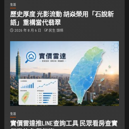
生活
歷史厚度 光影流動 胡焱榮用「石說新
語」重構當代翡翠
2026 年 8 月 6 日
民生 頭條
生活
實價雷達推LINE查詢工具 民眾看房查實