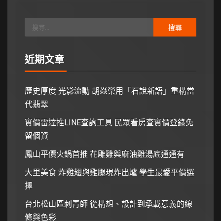
近期文章
歷史厚度 光影流動 胡焱榮用「石說新語」重構當
代翡翠
實價雷達推LINE查詢工具 民眾看房查實價登錄免
留個資
鳳山平價火鍋首推 花雕雞與麻油雞湯底通通有
大里美食 炸雞翅與雞腿現炸出爐 學生最愛平價選
擇
台北松山區刺青師 從構想、設計到承載意義的線
條與色彩