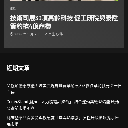
生活
技術司展30項高齡科技 促工研院與泰陞
簽約搶4億商機
2026 年 8 月 7 日
民生 頭條
近期文章
父親節優惠獻禮！陳美鳳現身世貿樂齡展 8/8擔任華陀扶元堂一日
店長
GenerStand 擬推「人力發電訓練台」 結合運動與微型儲能 啟動
募資前市場調查
挑床墊不只看彈簧與軟硬度「無毒熱熔膠」製程升級搶攻健康睡
眠市場