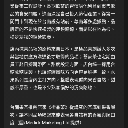
業從事工程設計，長期飲茶的習慣讓他留意到市售飲
品的食安問題，進而決定自己投入這個產業。從第一
間門市到現在於台南設有站前、尊南等多處據點，品
牌走的不是快速複製的連鎖路線，而是以在地為根、
穩步耕耘的經營節奏。
店內抹茶品項的原料來自日本，是極品茶創辦人多次
與當地供應方溝通後才取得的品項；蕎麥茶也定期由
員工赴日採購帶回。甜度設定方面，店內統一採用台
糖蔗糖調製，也讓整體風味方向更容易維持一致。水
果系列是店內主打方向，整體表現偏向果香自然、甜
感不厚重，也是不少熟客偏好的清爽路線。
台南果茶推薦店家《極品茶》從講究的茶底到果香層
次，讓不同品項喝起來能表現各自該有的香氣與順口
度（圖/Medick Marketing Ltd.提供）