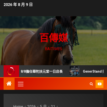
2026 年 8 月 9 日
百傳媒
BAITIMES
展 8/8擔任華陀扶元堂一日店長
GenerStand 擬推
Home
2026
5 月
21