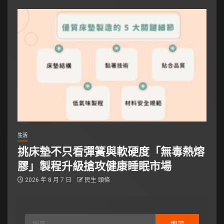
生活
挑床墊不只看彈簧與軟硬度「無毒熱熔
膠」製程升級搶攻健康睡眠市場
2026 年 8 月 7 日
民生 頭條