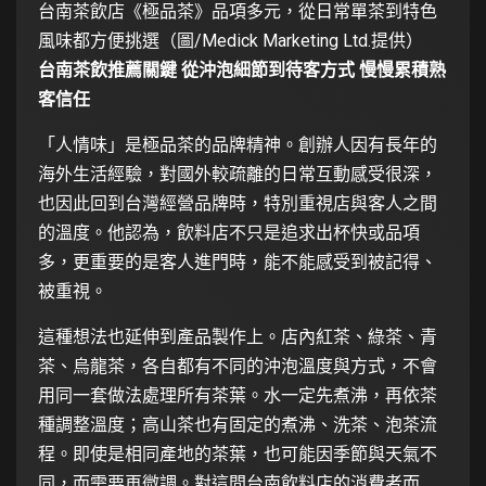
台南茶飲店《極品茶》品項多元，從日常單茶到特色
風味都方便挑選（圖/Medick Marketing Ltd.提供）
台南茶飲推薦關鍵 從沖泡細節到待客方式 慢慢累積熟
客信任
「人情味」是極品茶的品牌精神。創辦人因有長年的
海外生活經驗，對國外較疏離的日常互動感受很深，
也因此回到台灣經營品牌時，特別重視店與客人之間
的溫度。他認為，飲料店不只是追求出杯快或品項
多，更重要的是客人進門時，能不能感受到被記得、
被重視。
這種想法也延伸到產品製作上。店內紅茶、綠茶、青
茶、烏龍茶，各自都有不同的沖泡溫度與方式，不會
用同一套做法處理所有茶葉。水一定先煮沸，再依茶
種調整溫度；高山茶也有固定的煮沸、洗茶、泡茶流
程。即使是相同產地的茶葉，也可能因季節與天氣不
同，而需要再微調。對這間台南飲料店的消費者而