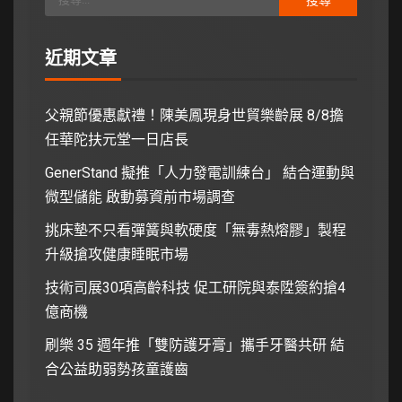
近期文章
父親節優惠獻禮！陳美鳳現身世貿樂齡展 8/8擔
任華陀扶元堂一日店長
GenerStand 擬推「人力發電訓練台」 結合運動與
微型儲能 啟動募資前市場調查
挑床墊不只看彈簧與軟硬度「無毒熱熔膠」製程
升級搶攻健康睡眠市場
技術司展30項高齡科技 促工研院與泰陞簽約搶4
億商機
刷樂 35 週年推「雙防護牙膏」攜手牙醫共研 結
合公益助弱勢孩童護齒