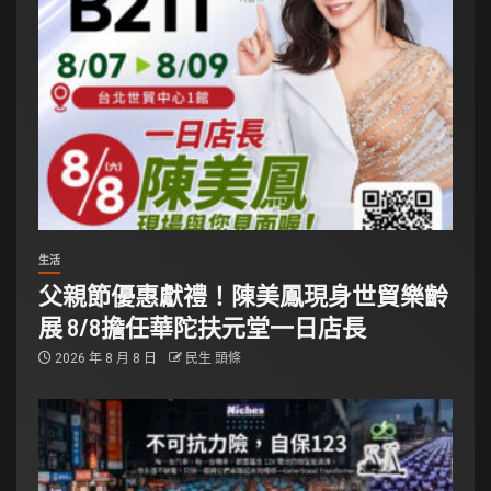
生活
父親節優惠獻禮！陳美鳳現身世貿樂齡
展 8/8擔任華陀扶元堂一日店長
2026 年 8 月 8 日
民生 頭條