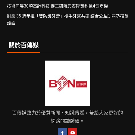
技術司展30項高齡科技 促工研院與泰陞簽約搶4億商機
刷樂 35 週年推「雙防護牙膏」攜手牙醫共研 結合公益助弱勢孩童
護齒
關於百傳媒
百傳媒致力於優質新聞、知識傳遞，帶給大家更好的
網路閱讀體驗。