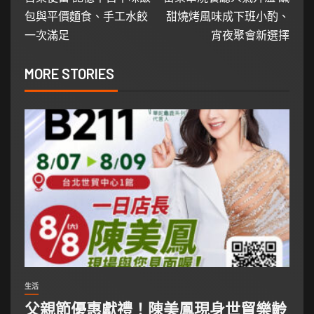
包與平價麵食、手工水餃
甜燒烤風味成下班小酌、
一次滿足
宵夜聚會新選擇
MORE STORIES
生活
父親節優惠獻禮！陳美鳳現身世貿樂齡