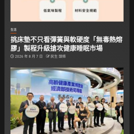
生活
挑床墊不只看彈簧與軟硬度「無毒熱熔
膠」製程升級搶攻健康睡眠市場
2026 年 8 月 7 日
民生 頭條