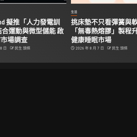
生活
Stand 擬推「人力發電訓
挑床墊不只看彈簧與
結合運動與微型儲能 啟
「無毒熱熔膠」製程
前市場調查
健康睡眠市場
 8 日
民生 頭條
2026 年 8 月 7 日
民生 頭條