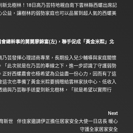
到新北樹林！18日高乃芸特地親自南下雲林縣西螺出席記
心公益，讓樹林的弱勢家庭也可以品嘗到超人氣的西螺美
農會總幹事的舅舅廖錦富(左)，聯手促成「黃金米粽」北
高乃芸發揮心理諮商專業，長期投入兒少輔導與家庭關懷
。「此次就是在乃芸的牽線之下，進一步認識了守護弱勢
。正好西螺農會也極希望為公益盡一份心力，因而有了這
會這次也準備了黃金米粽要捐贈給雲林家扶中心、低收入
透過與乃芸聯手送愛到新北樹林，「就是希望以實際行
」
Next
育新世
伴佳家邀請伊正擔任居家安全大使一日店長 暖心
守護全家居家安全