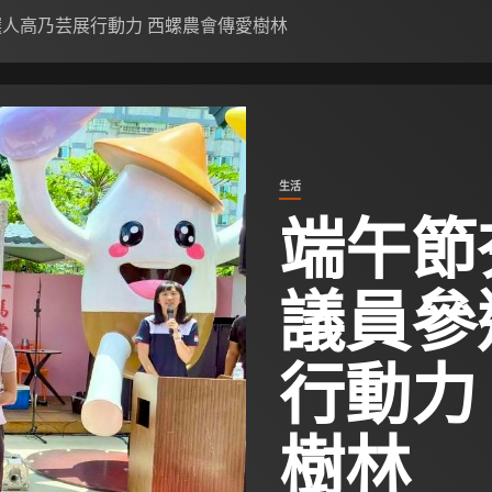
選人高乃芸展行動力 西螺農會傳愛樹林
生活
端午節
議員參
行動力
樹林