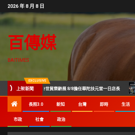
2026 年 8 月 8 日
百傳媒
BAITIMES
EXCLUSIVE
上架新聞
！陳美鳳現身世貿樂齡展 8/8擔任華陀扶元堂一日店長
Ge
長照3.0
新知
台灣
即時
生活
市政
社會
政治