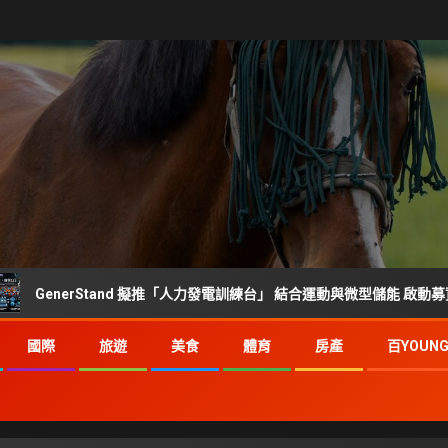
nerStand 擬推「人力發電訓練台」 結合運動與微型儲能 啟動募資前市場調
國際
旅遊
美食
體育
房產
百YOUN