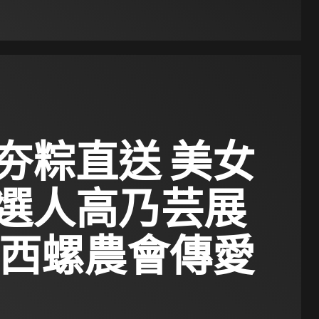
夯粽直送 美女
選人高乃芸展
 西螺農會傳愛