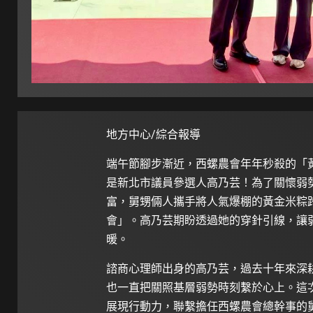
地方中心/綜合報導
端午節腳步漸近，西螺農會年年秒殺的「
是新北市議員參選人高乃芸！為了關懷弱
富，舅甥倆人攜手將人氣爆棚的黃金米粽
會」。高乃芸期盼透過她的穿針引線，讓
暖。
諮商心理師出身的高乃芸，過去十年來深
也一直把關照基層弱勢時刻繫於心上。這
展現行動力，聯繫擔任西螺農會總幹事的