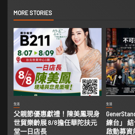
MORE STORIES
生活
生活
父親節優惠獻禮！陳美鳳現身
GenerS
世貿樂齡展 8/8擔任華陀扶元
練台」 
堂一日店長
啟動募資