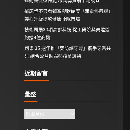
運動與微型儲能 啟動募資前市場調查
挑床墊不只看彈簧與軟硬度「無毒熱熔膠」
製程升級搶攻健康睡眠市場
技術司展30項高齡科技 促工研院與泰陞簽
約搶4億商機
刷樂 35 週年推「雙防護牙膏」攜手牙醫共
研 結合公益助弱勢孩童護齒
近期留言
彙整