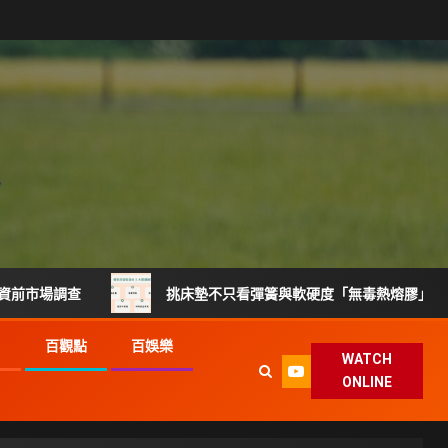
查
挑床墊不只看彈簧與軟硬度「無毒熱熔膠」製程升級搶攻
G
百觀點
百娛樂
WATCH
ONLINE