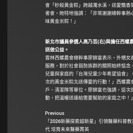
會「秒殺黃金粽」跨越濁水溪，送愛飄香
者會，她特地強調：「非常謝謝總幹事熱
味黃金米粽！」
新北市議員參選人高乃芸(右)與擔任西螺
送做公益。
雲林西螺農會總幹事廖錦富表示，外甥女
服務，對於社會弱勢族群的關照始終惦念
兒童與家庭的『台灣兒童少年希望協會』
次的黃金米粽北送傳愛的行動！」西螺農
戶、清潔隊等單位。廖錦富也強調，這次
動，把溫暖送達給需要幫助的家庭之中！
Previous
「2026新藥探索超新星」引領醫藥科普教
代 培育未來醫藥菁英