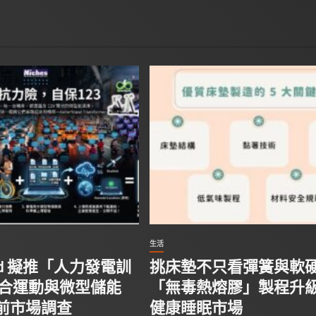
生活
tand 擬推「人力發電訓
挑床墊不只看彈簧與軟
結合運動與微型儲能
「無毒熱熔膠」製程升
前市場調查
健康睡眠市場