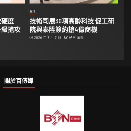
生活
軟硬度
技術司展30項高齡科技 促工研
升級搶攻
院與泰陞簽約搶4億商機
2026 年 8 月 7 日
民生 頭條
關於百傳媒