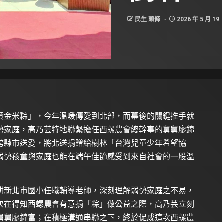
民生 頭條
2026 年 5 月 19
黃金米粽」，今年溫暖傳愛到北部，而幕後的關鍵推手就
勢家庭，高乃芸特地聯繫擔任西螺農會總幹事的舅舅廖錦
跨縣市送愛，將北送捐贈給樹林「台灣兒童少年希望協
弱勢孩童與家庭也能在端午佳節感受到來自社會的一股溫
耕新北市國小任職輔導老師，深刻理解弱勢家庭之不易，
次在得知西螺農會有意捐「粽」做公益之際，高乃芸立刻
舅舅廖錦富；在積極溝通串聯之下，終於促成這次西螺農