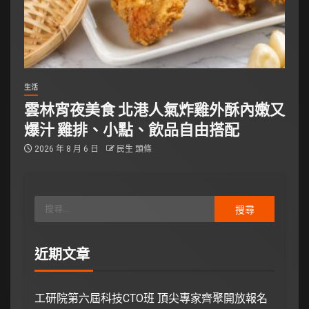
生活
雲林宵夜美食 北港人氣炸雞外酥內嫩又
爆汁 雞排、小點、飲品自由搭配
2026 年 8 月 6 日
民生 頭條
近期文章
工研院第六屆科技CTO班 頂尖專家齊聚開放報名