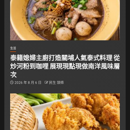
生活
泰籍媳婦主廚打造關埔人氣泰式料理 從
炒河粉到咖哩 展現現點現做南洋風味層
次
2026 年 8 月 6 日
民生 頭條