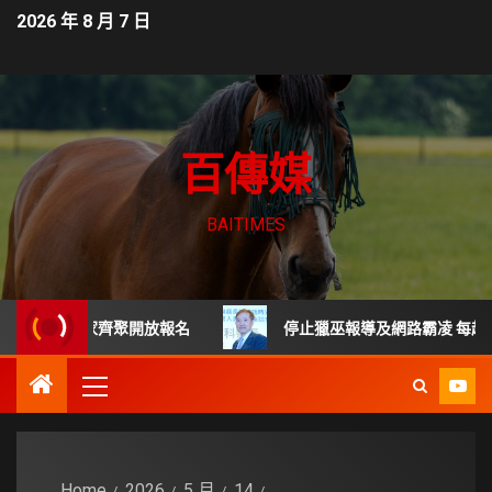
2026 年 8 月 7 日
百傳媒
BAITIMES
頂尖專家齊聚開放報名
停止獵巫報導及網路霸凌 每起詐騙都
Home
2026
5 月
14