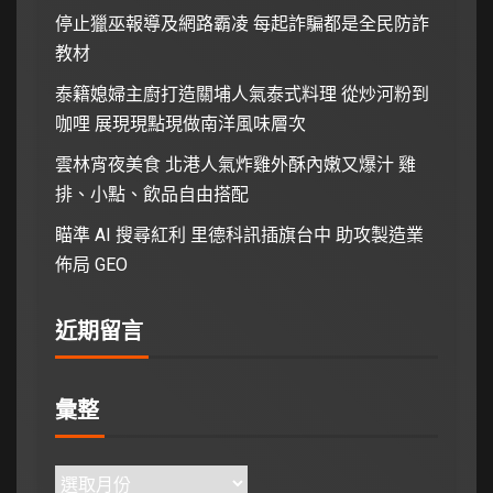
停止獵巫報導及網路霸凌 每起詐騙都是全民防詐
教材
泰籍媳婦主廚打造關埔人氣泰式料理 從炒河粉到
咖哩 展現現點現做南洋風味層次
雲林宵夜美食 北港人氣炸雞外酥內嫩又爆汁 雞
排、小點、飲品自由搭配
瞄準 AI 搜尋紅利 里德科訊插旗台中 助攻製造業
佈局 GEO
近期留言
彙整