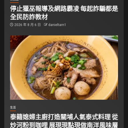
停止獵巫報導及網路霸凌 每起詐騙都是
全民防詐教材
2026 年 8 月 6 日
danieltarn1
生活
泰籍媳婦主廚打造關埔人氣泰式料理 從
炒河粉到咖哩 展現現點現做南洋風味層