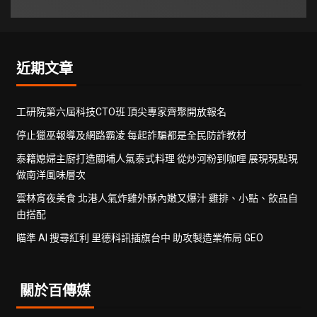
近期文章
工研院第六屆科技CTO班 頂尖專家齊聚開放報名
停止獵巫報導及網路霸凌 每起詐騙都是全民防詐教材
泰籍媳婦主廚打造關埔人氣泰式料理 從炒河粉到咖哩 展現現點現
做南洋風味層次
雲林宵夜美食 北港人氣炸雞外酥內嫩又爆汁 雞排、小點、飲品自
由搭配
瞄準 AI 搜尋紅利 里德科訊插旗台中 助攻製造業佈局 GEO
關於百傳媒